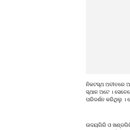
ନିକଟସ୍ଥ ଅତୀତରେ ଆମ
ସ୍ଥାନ ଅଟେ । ସେତେବ
ପରିଦର୍ଶନ କରିଥିଲୁ । 
ଉଦୟଗିରି ଓ ଖଣ୍ଡଗିରି