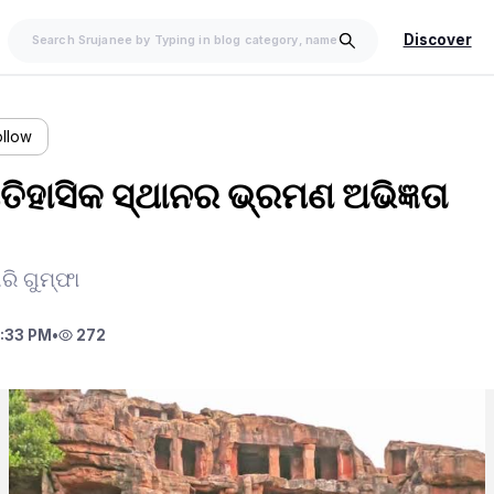
Discover
ollow
ିହାସିକ ସ୍ଥାନର ଭ୍ରମଣ ଅଭିଜ୍ଞତା
ି ଗୁମ୍ଫା
:33 PM
•
272