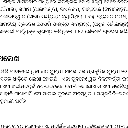
। ତାଙ୍କ ଶାସନକାଳ ମଧ୍ୟରେ କଳିଙ୍ଗର ନୌବାଣିଜ୍ୟ ସେତେ ବେଳର
(ମିଆଁମାର), ସିଆମ (ଥାଇଲାଣ୍ଡ), ଭିଏତନାମ, କାମ୍ବୋଜ (କାମ୍ବୋଡ଼ିଆ),
ବଂ ଜାଭାଦ୍ୱୀପ (ଜାଭା) ପର୍ଯ୍ୟନ୍ତ ବ୍ୟାପିଥିଲା । ଏହା ବ୍ୟତୀତ ମଗଧ
 ଭାରତୀୟ ପ୍ରଦେଶ ଯେପରି ପାଣ୍ଡ୍ୟ ସାମ୍ରାଜ୍ୟ (ଅଧୁନା ତାମିଲନାଡୁ
କାବେରୀ ପର୍ଯ୍ୟନ୍ତ ବ୍ୟାପ୍ତ କରିଥିଲେ । ସେ ଜୈନଧର୍ମ ଗ୍ରହଣ କରି
ିଳାଲେଖ
ରି ପାହାଡ଼ରେ ଥିବା ହାତୀଗୁମ୍ଫା ନାମକ ଏକ ପ୍ରାକୃତିକ ଗୁମ୍ଫାରେ ବ
ର ଧାଡ଼ିରେ ଲେଖା ହୋଇଛି । ଏହା ଭୁବନେଶ୍ୱର ନିକଟବର୍ତ୍ତୀ ଉଦ
। ଏହା ଖ୍ରୀଷ୍ଟପୂର୍ବ ୧ମ ଶତାବ୍ଦୀର ବୋଲି ଜଣାଯାଏ ଓ ଏହା ଧଉଳିସ
ି, ଯାହାକି ପାଖାପାଖି ଛଅ ମାଇଲ ଦୂରରେ ଅବସ୍ଥିତ । ଖଣ୍ଡଗିରିି-ଉଦୟ
ୁମାରୀ ପର୍ବତ ।
ଥମେ ୧୮୨୦ ମସିହାରେ ଏ. ଷ୍ଟର୍ଲିଙ୍ଗଦ୍ୱାରା ଆବିଷ୍କୃତ ହୋଇଥିଲା ଯ