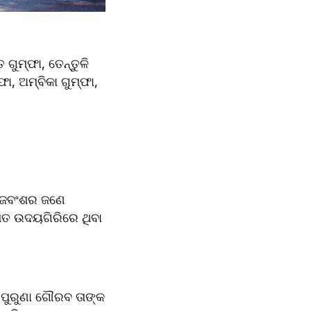
ଗୁମ୍ଫା, ତେନ୍ତୁଳି 
ା, ଅମ୍ବିକା ଗୁମ୍ଫା, 
ାଜବଂଶର ଜଣେ 
ିତ ଉଦୟଗିରିରେ ଥିବା 
ପୁରୁଣା ଗୌରବ ତାଙ୍କ 