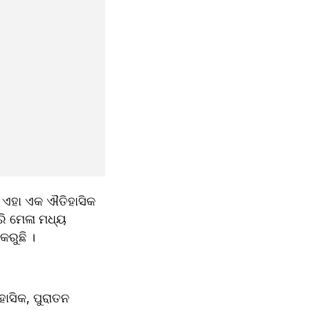
ଏହା ଏକ ଐତିହାସିକ 
 ମେଳା ମଧ୍ୟ 
କରୁଛି ।
ାସିକ, ପୁରାତନ 