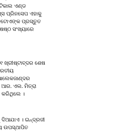
ଟିକାଲ ଏଣ୍ଡ 
 ପ୍ରିନସେପ ଏହାକୁ 
ିଟୋଏଙ୍କ ପ୍ରସ୍ତୁତ 
ଷ୍ଠ ସଂଖ୍ୟାରେ 
 ଖ୍ରୀଷ୍ଟାବ୍ଦର ଶେଷ 
ାରତୀୟ 
 ଆଲେକଜାଣ୍ଦର 
ର. ଏଲ. ମିତ୍ରା 
 କରିଥିଲେ ।
ଦିଆଯାଏ । ଇନ୍ଦ୍ରଜୀ 
 ଉପସ୍ଥାପିତ 