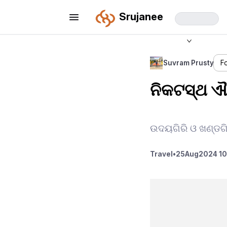
Srujanee
Suvram Prusty
F
ନିକଟସ୍ଥ ଐତ
ଉଦୟଗିରି ଓ ଖଣ୍ଡଗିର
Travel
•
25
Aug
2024 10