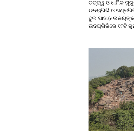
ତତ୍ତ୍ୱ ଓ ଧାର୍ମିକ ଗୁ
ଉଦୟଗିରି ଓ ଖଣ୍ଡଗିରି
ଦୁଇ ପାହାଡ଼ ଉଭୟଙ୍କ 
ଉଦୟଗିରିରେ ୧୮ଟି ଗୁମ