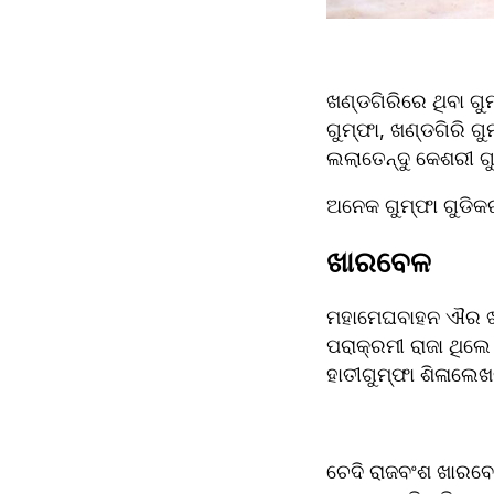
ଖଣ୍ଡଗିରିରେ ଥିବା ଗୁମ
ଗୁମ୍ଫା, ଖଣ୍ଡଗିରି ଗୁମ
ଲଲାତେନ୍ଦୁ କେଶରୀ ଗୁ
ଅନେକ ଗୁମ୍ଫା ଗୁଡିକ
ଖାରବେଳ
ମହାମେଘବାହନ ଐର ଖାର
ପରାକ୍ରମୀ ରାଜା ଥିଲେ
ହାତୀଗୁମ୍ଫା ଶିଳାଲେଖର
ଚେଦି ରାଜବଂଶ ଖାରବେ