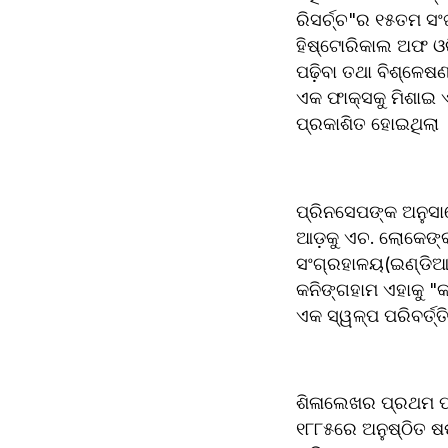
ରିସର୍ଚ୍ଚ"ର ୧୫ତମ ସଂ
ହିଷ୍ଟୋରିକାଲ ଅଫ ଓର
ପଢ଼ିବା ତଥା ବିଶ୍ଳେଷ
ଏକ ଫାକ୍ସକୁ ମିଶାଇ 
ପ୍ରକାଶିତ ହୋଇଥିଲା 
ପ୍ରିନସେପଙ୍କ ଅନୁସା
ଆଡ଼କୁ ଏଚ. ଲୋକେଙ୍କଦ
ସଂଗ୍ରହାଳୟ(ଇଣ୍ଡିଆ
କନିଙ୍ଗହାମ ଏହାକୁ "
ଏକ ସ୍ୱଳ୍ପ ପରିବର୍ତ୍
ଶିଳାଲେଖର ପ୍ରଥମ ପ୍
୧୮୮୫ରେ ଅନୁଷ୍ଠିତ ଷ