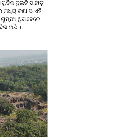
ଗୁଡିକ ଦୁଇଟି ପାହାଡ଼ 
 ମଧ୍ୟ ଜଣା ଓ ଏହି 
ଗୁମ୍ଫା ଥିବାବେଳେ 
ଦିର ଅଛି ।