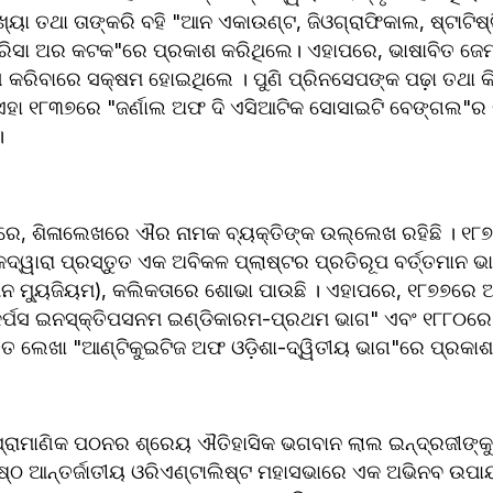
ଖ୍ୟା ତଥା ତାଙ୍କରି ବହି "ଆନ ଏକାଉଣ୍ଟ, ଜିଓଗ୍ରାଫିକାଲ, ଷ୍ଟାଟିଷ୍
ିସା ଅର କଟକ"ରେ ପ୍ରକାଶ କରିଥିଲେ। ଏହାପରେ, ଭାଷାବିତ ଜେମ୍ସ
ଣ କରିବାରେ ସକ୍ଷମ ହୋଇଥିଲେ । ପୁଣି ପ୍ରିନସେପଙ୍କ ପଢ଼ା ତଥା କ
ଏହା ୧୮୩୭ରେ "ଜର୍ଣାଲ ଅଫ ଦି ଏସିଆଟିକ ସୋସାଇଟି ବେଙ୍ଗଲ"ର ଷ
।
ରେ, ଶିଳାଲେଖରେ ଐର ନାମକ ବ୍ୟକ୍ତିଙ୍କ ଉଲ୍ଲେଖ ରହିଛି । ୧୮୭୧
୍ୱାରା ପ୍ରସ୍ତୁତ ଏକ ଅବିକଳ ପ୍ଲାଷ୍ଟର ପ୍ରତିରୂପ ବର୍ତ୍ତମାନ ଭ
ନ ମ୍ୟୁଜିୟମ), କଲିକତାରେ ଶୋଭା ପାଉଛି । ଏହାପରେ, ୧୮୭୭ରେ
କର୍ପସ ଇନସ୍କ୍ତିପସନମ ଇଣ୍ଡିକାରମ-ପ୍ରଥମ ଭାଗ" ଏବଂ ୧୮୮୦ରେ ଆ
ତିତ ଲେଖା "ଆଣ୍ଟିକୁଇଟିଜ ଅଫ ଓଡ଼ିଶା-ଦ୍ୱିତୀୟ ଭାଗ"ରେ ପ୍ରକାଶ
ରାମାଣିକ ପଠନର ଶ୍ରେୟ ଐତିହାସିକ ଭଗବାନ ଲାଲ ଇନ୍ଦ୍ରଜୀଙ୍କୁ 
ଷ୍ଠ ଆନ୍ତର୍ଜାତୀୟ ଓରିଏଣ୍ଟାଲିଷ୍ଟ ମହାସଭାରେ ଏକ ଅଭିନବ ଉପାୟ