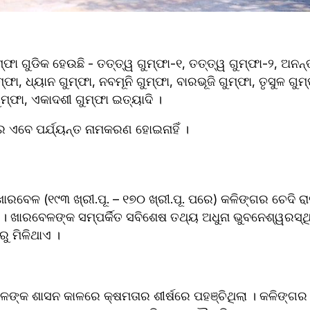
୍ଫା ଗୁଡିକ ହେଉଛି - ତତ୍ତ୍ୱ ଗୁମ୍ଫା-୧, ତତ୍ତ୍ୱ ଗୁମ୍ଫା-୨, ଅନନ୍ତ 
୍ଫା, ଧ୍ୟାନ ଗୁମ୍ଫା, ନବମୂନି ଗୁମ୍ଫା, ବାରଭୂଜି ଗୁମ୍ଫା, ତୃସୁଳ ଗୁମ୍ଫ
ମ୍ଫା, ଏକାଦଶୀ ଗୁମ୍ଫା ଇତ୍ୟାଦି ।
ର ଏବେ ପର୍ଯ୍ୟନ୍ତ ନାମକରଣ ହୋଇନାହିଁ ।
ବେଳ (୧୯୩ ଖ୍ରୀ.ପୂ. – ୧୭୦ ଖ୍ରୀ.ପୂ. ପରେ) କଳିଙ୍ଗର ଚେଦି ର
 । ଖାରବେଳଙ୍କ ସମ୍ପର୍କିତ ସବିଶେଷ ତଥ୍ୟ ଅଧୁନା ଭୁବନେଶ୍ୱରସ୍ଥ
ୁ ମିଳିଥାଏ ।
ଳଙ୍କ ଶାସନ କାଳରେ କ୍ଷମତାର ଶୀର୍ଷରେ ପହଞ୍ଚିଥିଲା । କଳିଙ୍ଗର 