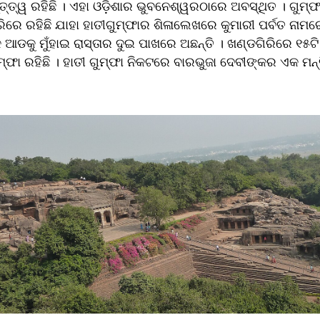
ରୁତ୍ତ୍ୱ ରହିଛି । ଏହା ଓଡ଼ିଶାର ଭୁବନେଶ୍ୱରଠାରେ ଅବସ୍ଥିତ । ଗୁମ୍ଫା
ରେ ରହିଛି ଯାହା ହାତୀଗୁମ୍ଫାର ଶିଳାଲେଖରେ କୁମାରୀ ପର୍ବତ ନାମରେ
ଆଡକୁ ମୁଁହାଇ ରାସ୍ତାର ଦୁଇ ପାଖରେ ଅଛନ୍ତି । ଖଣ୍ଡଗିରିରେ ୧୫ଟି 
୍ଫା ରହିଛି । ହାତୀ ଗୁମ୍ଫା ନିକଟରେ ବାରଭୁଜା ଦେବୀଙ୍କର ଏକ ମନ୍