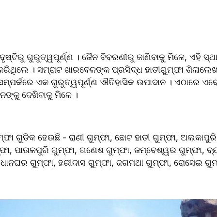
ଦୃଷ୍ଟିରୁ ଗୁରୁତ୍ୱପୂର୍ଣ୍ଣ । ଜୈନ ବିବରଣୀରୁ ଜାଣିବାକୁ ମିଳେ, ଏହି ସ
କରିଥିଲେ । ସମ୍ରାଟ ଖାରବେଳଙ୍କ ପ୍ରସିଦ୍ଧ ହାତୀଗୁମ୍ଫା ଶିଳାଲେଖ 
ା ସମ୍ପର୍କରେ ଏକ ଗୁରୁତ୍ୱପୂର୍ଣ୍ଣ ଐତିହାସିକ ଉପାଦାନ । ଏଠାରେ ଏବ
ନଙ୍କୁ ଦେଖିବାକୁ ମିଳେ ।
୍ଫା ଗୁଡିକ ହେଉଛି - ରାଣୀ ଗୁମ୍ଫା, ଛୋଟ ହାତୀ ଗୁମ୍ଫା, ଅଲକାପୁରି
ମ୍ଫା, ପାତାଳପୁରି ଗୁମ୍ଫା, ଗଣେଶ ଗୁମ୍ଫା, ଜମ୍ବେଶ୍ୱର ଗୁମ୍ଫା, ବ୍
ା, ଧାନଘର ଗୁମ୍ଫା, ହରୀଦାସ ଗୁମ୍ଫା, ଜଗମଥା ଗୁମ୍ଫା, ରୋସେଇ ଗୁମ