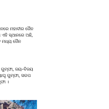
୍ଥାନରେ ମହାବୀର ଜୈନ 
ଏହି ସ୍ଥାନରେ ଅଛି, 
େ ମଧ୍ୟ ଜୈନ 
 ଗୁମ୍ଫା, ଜୟ-ବିଜୟ 
ୟାଘୃ ଗୁମ୍ଫା, ସରପ 
୍ଫା ।