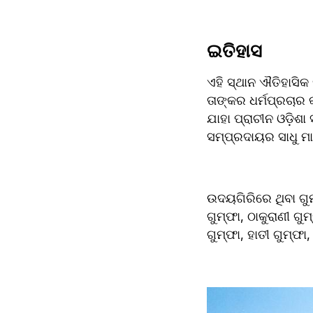
ଇତିହାସ
ଏହି ସ୍ଥାନ ଐତିହାସିକ 
ତାଙ୍କର ଧର୍ମପ୍ରଚାର 
ଯାହା ପ୍ରାଚୀନ ଓଡ଼ିଶ
ସମ୍ପ୍ରଦାୟର ସାଧୁ ମା
ଉଦୟଗିରିରେ ଥିବା ଗୁମ
ଗୁମ୍ଫା, ଠାକୁରାଣୀ ଗୁ
ଗୁମ୍ଫା, ହାତୀ ଗୁମ୍ଫ