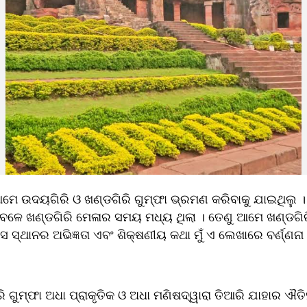
େ ଉଦୟଗିରି ଓ ଖଣ୍ଡଗିରି ଗୁମ୍ଫା ଭ୍ରମଣ କରିବାକୁ ଯାଇଥିଲୁ । 
େଳେ ଖଣ୍ଡଗିରି ମେଳାର ସମୟ ମଧ୍ୟ ଥିଲା । ତେଣୁ ଆମେ ଖଣ୍ଡଗିରି
ସେ ସ୍ଥାନର ଅଭିଜ୍ଞତା ଏବଂ ଶିକ୍ଷଣୀୟ କଥା ମୁଁ ଏ ଲେଖାରେ ବର୍ଣ୍ଣନା 
 ଗୁମ୍ଫା ଅଧା ପ୍ରାକୃତିକ ଓ ଅଧା ମଣିଷଦ୍ୱାରା ତିଆରି ଯାହାର ଐତିହ