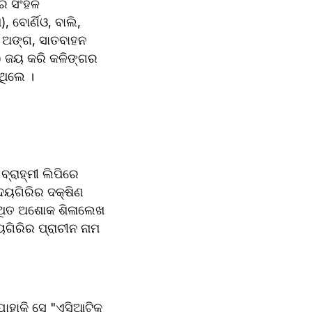
 ସିଂହଳ 
 ବୋର୍ଣିଓ, ବାଲି, 
, ଅଙ୍ଗ, ସାତବାହନ 
) ଜୟ କରି କଳିଙ୍ଗର 
ଥିଲେ ।
୍ରାହ୍ମୀ ଲିପିରେ 
ୟଗିରିର ଦକ୍ଷିଣ 
୍ଥିତ ଅଶୋକ ଶିଳାଲେଖ 
ଗିରିର ପ୍ରାଚୀନ ନାମ 
ାହାକି ସେ "ଏସିଆଟିକ 