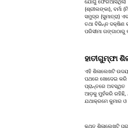
ଯୋଗୁ ଫେରିଆସିଥିଲା 
(ଶ୍ରୀଲଙ୍କା), ବର୍ମା 
ସମୁଦ୍ର (ସୁମାତ୍ରା) ଏ
ତଥା ବିଭିନ୍ନ ଦକ୍ଷିଣ
ପରିସୀମା ଗଙ୍ଗାଠାରୁ 
ହାତୀଗୁମ୍ଫା ଶ
ଏହି ଶିଳାଲେଖଟି ଉଦୟଗି
ପଥରେ ଖୋଦେଇ କରି ସତ
ପ୍ରାନ୍ତରେ ଅବସ୍ଥିତ 
ଆଡ଼କୁ ମୁହଁକରି ରହିଛ
ଯଥାକ୍ରମେ କୁମାର ଓ କ
କଥିତ ଶିଳାଲେଖଟି ପ୍ର