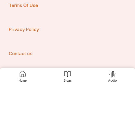
Terms Of Use
Privacy Policy
Contact us
Home
Blogs
Audio
Srujanee
Discover
For Readers