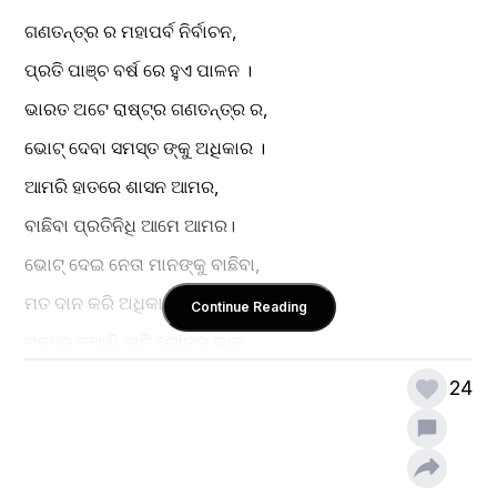
ଗଣତନ୍ତ୍ର ର ମହାପର୍ବ ନିର୍ବାଚନ, 
ପ୍ରତି ପାଞ୍ଚ ବର୍ଷ ରେ ହୁଏ ପାଳନ ।
ଭାରତ ଅଟେ ରାଷ୍ଟ୍ର ଗଣତନ୍ତ୍ର ର,
ଭୋଟ୍ ଦେବା ସମସ୍ତ ଙ୍କୁ ଅଧିକାର ।
ଆମରି ହାତରେ ଶାସନ ଆମର,
ବାଛିବା ପ୍ରତିନିଧି ଆମେ ଆମର।
ଭୋଟ୍ ଦେଇ ନେତା ମାନଙ୍କୁ ବାଛିବା,
ମତ ଦାନ କରି ଅଧିକାର ସାବ୍ଯସ୍ତ କରିବା ।
Continue Reading
ମନରେ ନଆଣି ଜାତି ଗୋତ୍ର ଭାବ,
ଆମ ଭୋଟ୍ ଆମକୁ ଦବାକୁ ହବ।
24
ଆମ ଦେଶ ରାଜ୍ୟ ର ଉନ୍ନତି ପାଇଁ, 
ଓ ଗଣତନ୍ତ୍ର ର ସଫଳତା ପାଇଁ ।