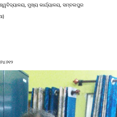
ବିଶ୍ୱବିଦ୍ୟାଳୟ, ମୁଖ୍ୟ କାର୍ଯ୍ୟାଳୟ, ସମ୍ବଲପୁର
ଆ)
୬୪୬୧୨