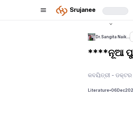
Srujanee
Dr.Sangita Naik…
****ନୂଆ ପ
କବୟିତ୍ରୀ - ଡକ୍ଟର 
Literature
•
06
Dec
202