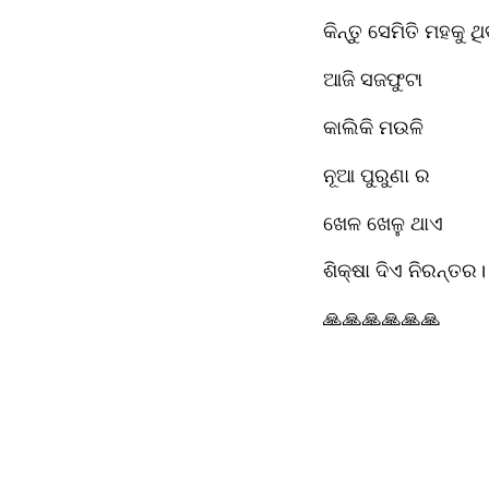
କିନ୍ତୁ ସେମିତି ମହକୁ ଥ
ଆଜି ସଜଫୁଟା
କାଲିକି ମଉଳି
ନୂଆ ପୁରୁଣା ର
ଖେଳ ଖେଳୁ ଥାଏ
ଶିକ୍ଷା ଦିଏ ନିରନ୍ତର।
🙏🙏🙏🙏🙏🙏