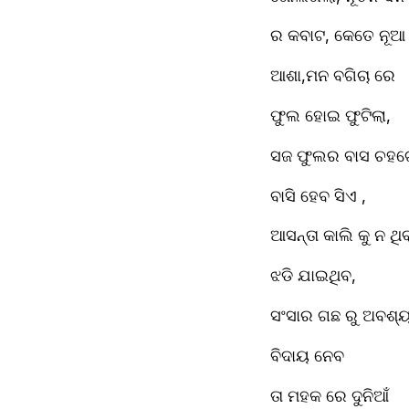
ର କବାଟ, କେତେ ନୂଆ
ଆଶା,ମନ ବଗିଚା ରେ
ଫୁଲ ହୋଇ ଫୁଟିଲା,
ସଜ ଫୁଲର ବାସ ଚହଟ
ବାସି ହେବ ସିଏ ,
ଆସନ୍ତା କାଲି କୁ ନ ଥି
ଝଡି ଯାଇଥିବ,
ସଂସାର ଗଛ ରୁ ଅବଶ୍
ବିଦାୟ ନେବ
ତା ମହକ ରେ ଦୁନିଆଁ