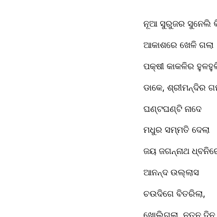
ନୂଆ ସୁରୁଜର ସୁନେଲି 
ଆକାଶରେ ଖେଳି ଗଲା
ପକ୍ଷୀ କାକଳିର ହୁଳହୁଳ
ଡାକେ, ଶ୍ରୀମନ୍ଦିର ଗମ
ଘଣ୍ଟଘଣ୍ଟି ନାଦେ
ମଧୁର ସମ୍ମତି ଦେଲା
ଜୟ ଜଗନ୍ନାଥ ଧ୍ବନିର
ଆନନ୍ଦ ଉଲ୍ଲାସ
ଚଉଦିଗେ ବିତରିଲା,
ଖୋଲିଗଲା, ନୂତନ ଦିନ