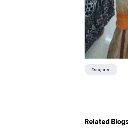
#srujaree
Related Blog