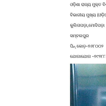
ଓଡ଼ିଶା ରାଜ୍ୟ ମୁକ୍ତ 
ବିଭାଗୀୟ ମୁଖ୍ୟ (ଓଡ଼ି
କୁଲିତାପଡ଼ା,ମୋଦିପଡ଼ା
ସମ୍ବଲପୁର
ପିନ୍ କୋଡ଼-୭୬୮୦୦୨
ଯୋଗାଯୋଗ -୭୯୭୮୮