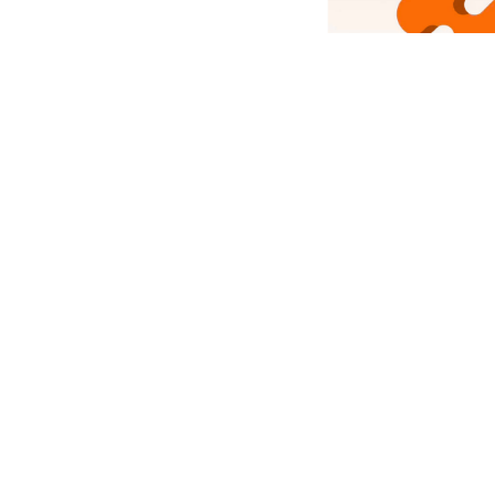
Com
Srujanee
Abo
India's own Knowledge Sharing
platform!
Ter
Srujanee is working towards
enhancing the footprint of Indian
Languages on the Internet with the
Priv
help of knowledgeable content and
content that adds values to individual
lives!
Con