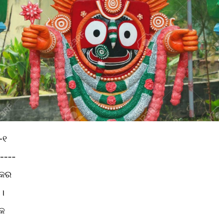
-୧
----
୍କର
।
କେ