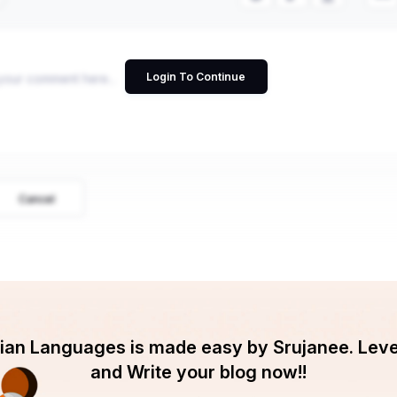
Login To Continue
Cancel
ndian Languages is made easy by Srujanee. Lev
and Write your blog now!!