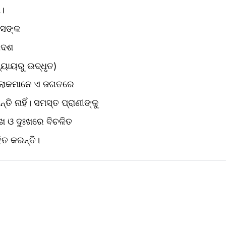
େ।
ାସଙ୍କ
ାଦଶ
୍ୟାୟରୁ ଉଦ୍ଧୃତ)
୍ତ ଲୋକମାନେ ଏ ଜଗତରେ
ି ନାହିଁ। ସମସ୍ତ ପ୍ରାଣୀଙ୍କୁ
ୁଖ ଓ ଦୁଃଖରେ ବିଚଳିତ
ତ କରନ୍ତି।