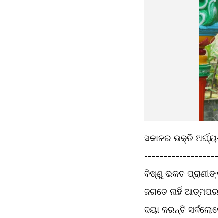
ସକାଳର ଭକ୍ତି ଅର୍ଘ୍ୟ
-------------------
ବିଷ୍ଣୁ ଭକତ ପ୍ରାଣୀଙ
ଜଗତେ ନାହିଁ ଆତ୍ମପର
ଦୟା କରନ୍ତି ସର୍ବଲୋ