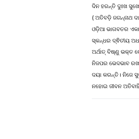
ଦିନ ହରନ୍ତି ଦୁଃଖ ସୁଖ
( ଅତିବଡ଼ି ଜଗନ୍ନାଥ ଦ
ଓଡ଼ିଆ ଭାଗବତର ଏକ
ସ୍କନ୍ଧର ଦ୍ଵିତୀୟ ଅଧ
ଅର୍ଥାତ୍ ବିଷ୍ଣୁ ଭକ
ନିଜପର ଭେଦଭାବ ରଖନ୍ତ
ଦୟା କରନ୍ତି। ନିଜେ ସ
ନହୋଇ ଜୀବନ ଅତିବାହି