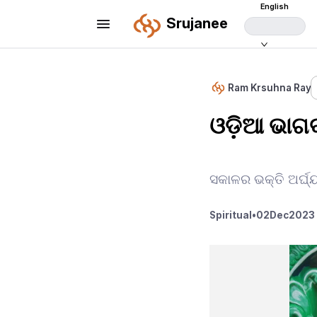
English
Srujanee
Ram Krsuhna Ray
ଓଡ଼ିଆ ଭାଗ
ସକାଳର ଭକ୍ତି ଅର୍ଘ୍
Spiritual
•
02
Dec
2023 