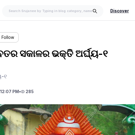
Discover
Follow
ବତର ସକାଳର ଭକ୍ତି ଅର୍ଘ୍ୟ-୧
ୟ-୧
12:07 PM
•
285