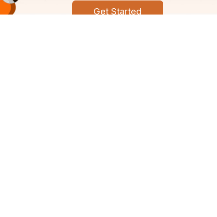
Get Started
pany
Srujanee
ut Srujanee
Discover
ms Of Use
For Readers
acy Policy
For Writers
tact us
Editor