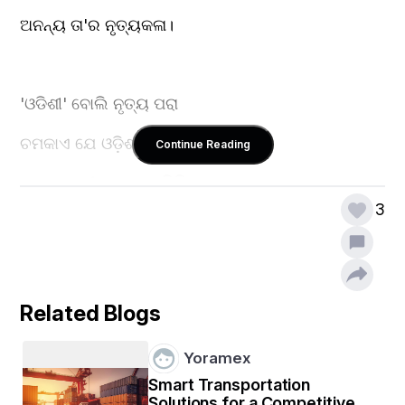
ଅନନ୍ୟ ତା'ର ନୃତ୍ୟକଳା।
'ଓଡିଶୀ' ବୋଲି ନୃତ୍ୟ ପରା
ଚମକାଏ ଯେ ଓଡ଼ିଶା
Continue Reading
କଳା ଏବଂ ଜୀବନ ର ସମ୍ମିଳିତ ପଥ କୁ
3
ଅତିକ୍ରମ କରିବା ର ଦେଖାଏ ଯେ ରାସ୍ତା।
ଛନ୍ଦ ଆଉ ମୁଦ୍ରା ର ସେଇ
Related Blogs
ଅବିକଳ ସଂଯୋଗ
Yoramex
ମୁଣ୍ଡ ଖୋସା ରେ ବନ୍ଧା ହୋଇଥିବା ଫୁଲ ର
Smart Transportation
Solutions for a Competitive