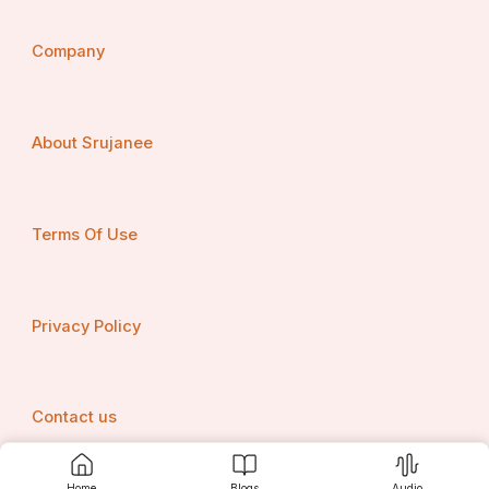
ବେଙ୍ଗାପଟିଆ
Company
ପୁଣି ବାହୁ ପାଇଁ ବାହୁ ଚୁଡି
ସାଥି ଦିଏ ପୁଣି କଙ୍କଣ
About Srujanee
ତ, ପାଦ ପାଇଁ ପାଉଁଜି।
Terms Of Use
ଗୋବର ର ମଧ୍ୟ ଭାଗ ରୁ ବାହାରୁଥିବା
ଲମ୍ବା ଖଣ୍ଡ ର ନାମ 'ଟାହିଆ'
Privacy Policy
ତା ସହ ଯୋଡି ହୁଏ ପୁଣି
ଏହି ଓଡିଶୀ ର କେଶସଜ୍ଜା
Contact us
ଜଗନ୍ନାଥ ମନ୍ଦିର ର ପ୍ରତୀକ
Home
Blogs
Audio