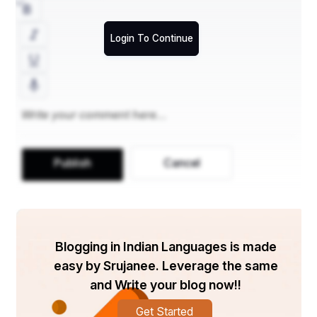
ସାହାଯ୍ୟ କରେ ପୁଣି
ଅଙ୍ଗଭଙ୍ଗୀ ର ନିର୍ମଳତା ତା କୁ।
Login To Continue
ହାତ ରେ ପାଦ ରେ
ଅଳତା ର ସୂଚୀକାର୍ଯ୍ୟ
ସୁଗନ୍ଧ ର ମୁହୂର୍ତ୍ତ
Publish
Cancel
ଥାଏ ହୋଇ ସଜ୍ଜିତ
ଗାଉଥିବା, ବଢୁଥିବା ସ୍ତୋତ୍ର ପରା
Blogging in Indian Languages is made
ସମସ୍ତଙ୍କୁ କରେ ଉଦ୍ଜୀବିତ।
easy by Srujanee. Leverage the same
and Write your blog now!!
ସାଥି ରେ ଥାଏ ସମ୍ବଲପୁରୀ ପାଟ ପୁଣି
Get Started