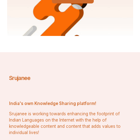
ସେହି ଶାଢ଼ୀ ର ଧଡି ବଖାଣେ
ଓଡିଶା ଇତିହାସ
ଓଡ଼ିଆ ସଂସ୍କୃତି ପୁଣି।
କେଶ ର ବିଭାଜନ ରେ ଶୋଭିତ ହୁଏ
Srujanee
ରୁପା ସିନ୍ଥି କିଭଳି ଚିକକ୍କା
କାନା କିମ୍ବା କାପା ବୋଲି ଥାଏ ଆଭୂଷଣ
India's own Knowledge Sharing platform!
ଆଚ୍ଛାଦାନ କରେ ପୁଣି କର୍ଣ୍ଣ କୁ ଯେ ସମଗ୍ର।
Srujanee is working towards enhancing the footprint of
Indian Languages on the Internet with the help of
knowledgeable content and content that adds values to
individual lives!
ଅଣ୍ଟା ରେ ଶୋଭା ପାଏ