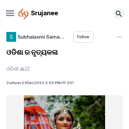
Srujanee
Subhalaxmi Sama…
Follow
ଓଡିଶା ର ନୃତ୍ୟକଳା
ଓଡିଶୀ 🙏🏻
Culture
•
23
Dec
2023 2:53 PM
•
201