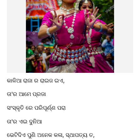
କାଳିଆ ରାଜା ର ରାଇଜ ଇଏ,
ତା'ର ଆମେ ପ୍ରଜା
ସଂସ୍କୃତି ରେ ପରିପୂର୍ଣ୍ଣ ପରା
ତା'ର ଏଇ ଦୁନିଆ
ଭେଟିଦିଏ ପୁଣି ଅନେକ କଳା, ସ୍ଥାପତ୍ୟ ତ,