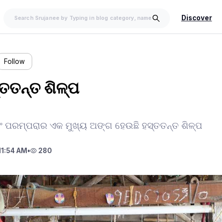
Discover
Follow
୍ତତନ୍ତ ଶିଳ୍ପ
ଏବଂ ପରମ୍ପରାର ଏକ ମୁଖ୍ୟ ଅଙ୍ଗ ହେଉଛି ହସ୍ତତନ୍ତ ଶିଳ୍ପ
11:54 AM
•
280