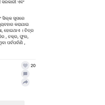
 ସରକାରୀ ଏବଂ 
ସିଲ୍କ ସୂତାରେ 
ବ୍ୟବହାର କରାଯାଇ 
ିଆ, ହୋଇଥାଏ । ଚିତ୍ର 
ର , ଚକ୍ର, ଫୁଲ, 
 ପର୍ବପର୍ବାଣି , 
20