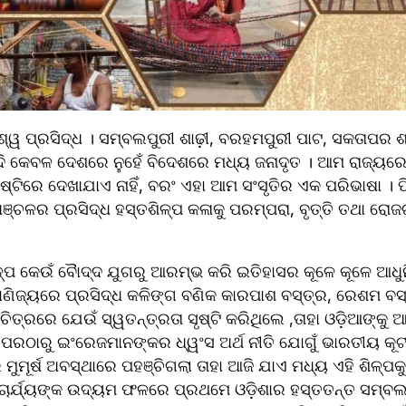
ଶ୍ୱ ପ୍ରସିଦ୍ଧ । ସମ୍ବଲପୁରୀ ଶାଢ଼ୀ, ବରହମପୁରୀ ପାଟ, ସକତାପର ଶାଢ
 କେବଳ ଦେଶରେ ନୁହେଁ ବିଦେଶରେ ମଧ୍ୟ ଜନାଦୃତ । ଆମ ରାଜ୍ୟରେ ହ
ଟିରେ ଦେଖାଯାଏ ନାହିଁ, ବରଂ ଏହା ଆମ ସଂସୃତିର ଏକ ପରିଭାଷା । ପିଢି
ଅଞ୍ଚଳର ପ୍ରସିଦ୍ଧ ହସ୍ତଶିଳ୍ପ କଳାକୁ ପରମ୍ପରା, ବୃତ୍ତି ତଥା ରୋ
ଳ୍ପ କେଉଁ ବୈାଦ୍ଦ ଯୁଗରୁ ଆରମ୍ଭ କରି ଇତିହାସର କୂଳେ କୂଳେ ଆଧୁନି
ାବାଣିଜ୍ୟରେ ପ୍ରସିଦ୍ଧ କଳିଙ୍ଗ ବଣିକ କାରପାଶ ବସ୍ତ୍ର, ରେଶମ ବସ
ଚିତ୍ରରେ ଯେଉଁ ସ୍ୱତନ୍ତ୍ରତା ସୃଷ୍ଟି କରିଥିଲେ ,ତାହା ଓଡ଼ିଆଙ୍କୁ 
 ପରଠାରୁ ଇଂରେଜମାନଙ୍କର ଧ୍ୱଂସ ଅର୍ଥ ନୀତି ଯୋଗୁଁ ଭାରତୀୟ କୂଟୀ
ୁମୂର୍ଷ ଅବସ୍ଥାରେ ପହଞ୍ଚିଗଲା ତାହା ଆଜି ଯାଏ ମଧ୍ୟ ଏହି ଶିଳ୍ପକୁ 
 ଆଚାର୍ଯ୍ୟଙ୍କ ଉଦ୍ୟମ ଫଳରେ ପ୍ରଥମେ ଓଡ଼ିଶାର ହସ୍ତତନ୍ତ ସମ୍ବଲପ