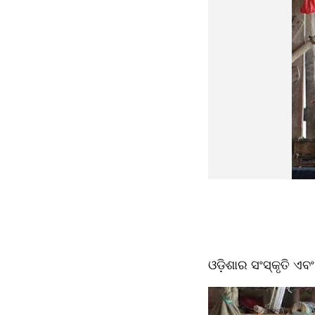
ଓଡ଼ିଶାର ସଂସ୍କୃତି ଏ