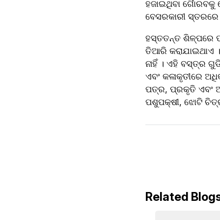
ହଜାଇଥିବା ଗୈାରବକୁ 
ବେସରକାରୀ ସ୍ତରରେ
ହସ୍ତତନ୍ତ ଶିଳ୍ପରେ ପ
ତିଆରି କରାଯାଇଥାଏ । 
ନାହିଁ । ଏହି ବସ୍ତ୍ର 
ଏବଂ କଳାକୃତୀରେ ଅଧିକ
ପତ୍ର, ପ୍ରକୃତି ଏବଂ ଆଦ
ପଶୁପକ୍ଷୀ, ଝୋଟି ଚିତ
Related Blog