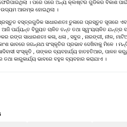
ଫେରିପାଇଥିଲା । ପରେ ପରେ ଅନ୍ୟ କ୍ଲଷ୍ଟର ଗୁଡିକର ବିକାଶ ପାଇଁ
 ଉଦ୍ୟମ ଆରମ୍ଭ ହୋଇଥିଲା ।
୍ରସ୍ତୁତ ବସ୍ତ୍ରଗୁଡିକ ସାଧାରଣତଃ ତୁଳାରେ ପ୍ରସ୍ତୁତ ସୂତାରେ ଏବଂ 
ଆଜି ପର୍ଯ୍ୟନ୍ତ ବିଦ୍ୟୁତ ଚାଳିତ ତନ୍ତ ତଥା ସ୍ୱଂୟଚାଳିତ ଯନ୍ତ୍ର 
ଗୁଡିକର ରଙ୍ଗ ସାଧାରଣତଃ କଳା, ଧଳା , ସବୁଜ , ନାରଙ୍ଗୀ, ନୀଳ, ମାଟ
ାଂଶ ଭାବରେ ଜଗନ୍ନାଥ ସଂସ୍କୃତିର ପ୍ରଭାବ ଦେଖିବାକୁ ମିଳେ । ମନ୍ଦି
ିବାସୀ ସଂସ୍କୃତି , ତାଙ୍କର ବ୍ୟବହାର୍ଯ୍ୟ ହାତହତିଆର, ପାଳନ କରୁଥିବା
୍ର ତଥା କାରୁକାର୍ଯ୍ୟ ଭାବରେ ବହୁଳ ବ୍ୟବହାର କରାଯାଏ ।
s