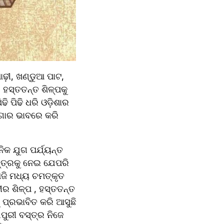
଼ୀ, ଖଣ୍ଡୁଆ ପାଟ, 
ସ୍ତତନ୍ତ ଶିଳ୍ପକୁ 
 ପିଢି ଧରି ଓଡ଼ିଶାର 
ଜଗାର ଭାବରେ କରି 
କ ଯୁଗ ପର୍ଯ୍ୟନ୍ତ 
୍ତ୍ରକୁ ନେଇ ଯେପରି 
ଆଜି ମଧ୍ୟ ଚମତ୍କୃତ 
ର ଶିଳ୍ପ , ହସ୍ତତନ୍ତ 
ପ୍ରଭାବିତ କରି ଆସୁଛି 
ୁରୀ ବସ୍ତ୍ର ନିଜେ 