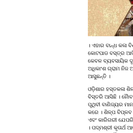
। ଏହାର ବାନ୍ଧ କଳା ବି
କୋଟପାଡ ବସ୍ତ୍ର ଆଦି
କେବଳ ବ୍ୟବସାୟିକ ଦୃଷ୍
ଅଧିକାଂଶ ଗ୍ରାମ ନିଜ 
ଆସୁଛନ୍ତି ।
ଓଡ଼ିଶାର ହସ୍ତକଳା ଶି
ବିସ୍ତରି ଆସିଛି । ନୈ
ପୃଥିବୀ ବାଣିଜ୍ୟର ମାନ
କରେ । ଶିଳ୍ପ ବିପ୍ଳବ
ଏବଂ କାରିଗରୀ ଯେପରି ମ
। ପଦ୍ମଶ୍ରୀ କୃତାର୍ଥ