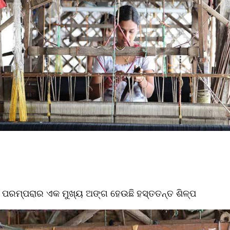
ବଂ ପରମ୍ପରାର ଏକ ମୁଖ୍ୟ ଅଙ୍ଗ ହେଉଛି ହସ୍ତତନ୍ତ ଶିଳ୍ପ