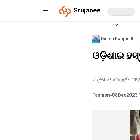
Srujanee
Gyana Ranjan Bi…
ଓଡ଼ିଶାର ହସ
ଓଡ଼ିଶାର ସଂସ୍କୃତି 
Fashion
•
08
Dec
2023 