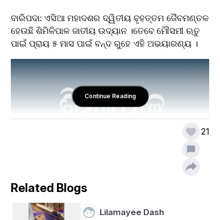
ବାରିପଦା: ଏସିଆ ମହାଦଶର ଦ୍ୱିତୀୟ ବୃହତ୍ତମ ଜୈବମଣ୍ତଳ 
ହେଉଛି ଶିମିଳିପାଳ ଜାତୀୟ ଉଦ୍ୟାନ ।ତେବେ ମୌସମୀ ଋତୁ 
ପାଇଁ ପ୍ରାୟ ୫ ମାସ ପାଇଁ ବନ୍ଦ ରୁହେ ଏହି ଅଭୟାରଣ୍ୟ ।
Continue Reading
21
Related Blogs
Lilamayee Dash