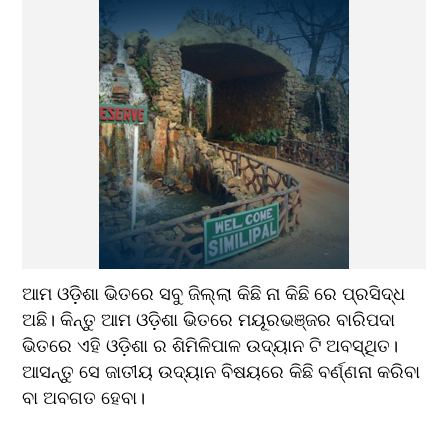
ଆମ ଓଡ଼ିଶା ଭିତରେ ସବୁ ଜିଲ୍ଲା କିଛି ନା କିଛି ରେ ପ୍ରସିଦ୍ଧ 
ଅଛି। କିନ୍ତୁ ଆମ ଓଡ଼ିଶା ଭିତରେ ମୟୂରଭଞ୍ଜର ବାରିପଦା 
ଭିତରେ ଏହି ଓଡ଼ିଶା ର ଶିମିଳିପାଳ ଉଦ୍ୟାନ ଟି ଅବସ୍ଥିତ। 
ଆସନ୍ତୁ ସେ ଜାତୀୟ ଉଦ୍ୟାନ ବିଷୟରେ କିଛି ବର୍ଣ୍ଣନା କରିବା 
ବା ଅବଗତ ହେବା।