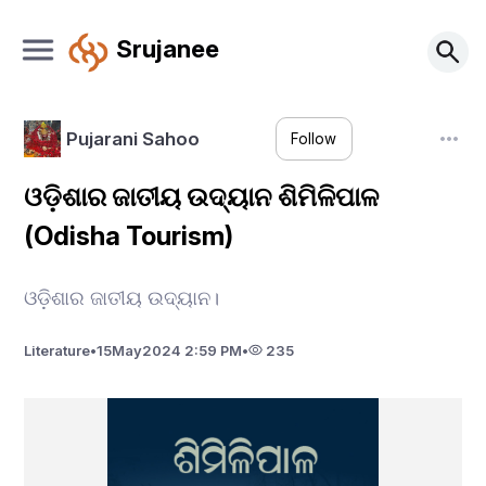
Srujanee
Pujarani Sahoo
Follow
ଓଡ଼ିଶାର ଜାତୀୟ ଉଦ୍ୟାନ ଶିମିଳିପାଳ
(Odisha Tourism)
ଓଡ଼ିଶାର ଜାତୀୟ ଉଦ୍ୟାନ।
Literature
•
15
May
2024 2:59 PM
•
235