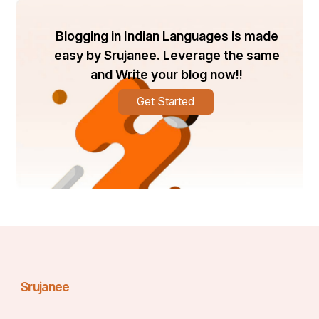
ଉପଯୁକ୍ତ କ୍ଷତିପୂରଣ ସହିତ ଏହା ଏକ ଚ୍ୟାଲେଞ୍ଜିଂ ଜୀବିକା 
ନିର୍ବାହ କରେ | ମେସିନ୍ ନିର୍ମିତ ରୂପା ଅଳଙ୍କାରର ତାରାକାସିର 
Blogging in Indian Languages is made
ସୂକ୍ଷ୍ମ କାରିଗରୀ ପାଇଁ ଏକ ଗୁରୁତର ବିପଦ |ତଥାପି, ଏହି 
easy by Srujanee. Leverage the same
ଚ୍ୟାଲେଞ୍ଜଗୁଡ଼ିକ ମଧ୍ୟରେ, ଆଶାର କଳାକାର ରହିଥାଏ | 
and Write your blog now!!
ହସ୍ତତନ୍ତ ଉତ୍ପାଦଗୁଡ଼ିକ ଉପରେ ଏକ ନୂତନ ଆଗ୍ରହ ଏବଂ 
Get Started
ପାରମ୍ପାରିକ କଳାର ସାଂସ୍କୃତିକ ମୂଲ୍ୟ ତାରକାସିର 
ପୁନର୍ଜୀବନକୁ ବୃଦ୍ଧି କରୁଛି | ସରକାରୀ ପଦକ୍ଷେପ, କର୍ମଶାଳା 
ଏବଂ ପ୍ରଦର୍ଶନୀ କାରିଗରମାନଙ୍କ ପାଇଁ ସେମାନଙ୍କର 
ଦକ୍ଷତା ପ୍ରଦର୍ଶନ ଏବଂ ବ୍ୟାପକ ମାନ୍ୟତା ପାଇବା ପାଇଁ 
ପ୍ଲାଟଫର୍ମ ଯୋଗାଇଥାଏ | ଏକ ନୂତନ ପିଢ଼ିର କାରିଗର, 
ସେମାନଙ୍କ ପୂର୍ବପୁରୁଷ ତୃକ ଉତ୍ତରାଧିକାରୀଙ୍କ ଅନୁପ୍ରାଣିତ 
ହୋଇ, ନୂତନତ୍ୱକୁ ଗ୍ରହଣ କରନ୍ତି ଏବଂ ସମସାମୟିକ 
ଡିଜାଇନ୍ଗୁଡ଼ିକୁ ଅନ୍ତର୍ଭୁକ୍ତ କରନ୍ତି, ତାରାକାସି ପ୍ରାସଙ୍ଗିକ 
ଏବଂ ଜୀବନ୍ତ ରହିଥିବାର ନିଶ୍ଚିତ କରନ୍ତି |ତାରାକାସୀକୁ 
ସଂରକ୍ଷଣ କରିବା ଏକ କଳା ରୂପକୁ ସୁରକ୍ଷିତ ରଖିବା 
Srujanee
ବାହାରେ; ଏହା ଓଡିଶାର ସାଂସ୍କୃତିକ ତିହ୍ୟର ଏକ ଅଂଶକୁ 
ସୁରକ୍ଷା ଦେଇଥାଏ | ଏହା କାରିଗରମାନଙ୍କ ପି ପିଢ଼ିର 