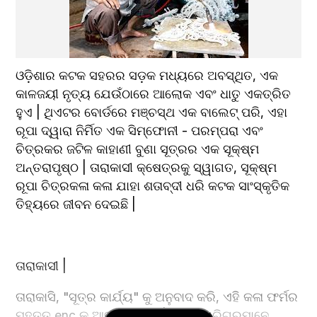
ଓଡ଼ିଶାର କଟକ ସହରର ସଡ଼କ ମଧ୍ୟରେ ଅବସ୍ଥିତ, ଏକ 
କାଳଜୟୀ ନୃତ୍ୟ ଯେଉଁଠାରେ ଆଲୋକ ଏବଂ ଧାତୁ ଏକତ୍ରିତ 
ହୁଏ | ଥିଏଟର ବୋର୍ଡରେ ମଞ୍ଚସ୍ଥ ଏକ ବାଲେଟ୍ ପରି, ଏହା 
ରୂପା ଦ୍ୱାରା ନିର୍ମିତ ଏକ ସିମ୍ଫୋନୀ - ପରମ୍ପରା ଏବଂ 
ଚିତ୍ରକର ଜଟିଳ କାହାଣୀ ବୁଣା ସୂତ୍ରର ଏକ ସୂକ୍ଷ୍ମ 
ଅନ୍ତରାପୃଷ୍ଠ | ତାରାକାସୀ କ୍ଷେତ୍ରକୁ ସ୍ୱାଗତ, ସୂକ୍ଷ୍ମ 
ରୂପା ଚିତ୍ରକଳା କଳା ଯାହା ଶତାବ୍ଦୀ ଧରି କଟକ ସାଂସ୍କୃତିକ 
ତିହ୍ୟରେ ଜୀବନ ଦେଇଛି |
ତାରାକାସୀ |
ତାରାକାସି, "ସୂତ୍ର କାର୍ଯ୍ୟ" କୁ ଅନୁବାଦ କରି, ଏହି କଳା ଫର୍ମର 
ମହତ୍ତ୍ enc କୁ ଆବଦ୍ଧ କରେ | ଦକ୍ଷ କାରିଗରମାନେ 