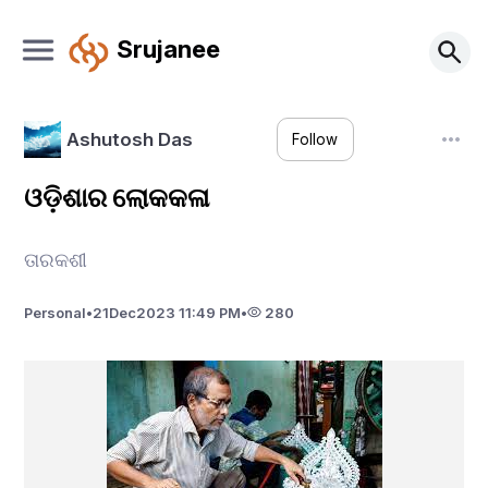
Srujanee
Ashutosh Das
Follow
ଓଡ଼ିଶାର ଲୋକକଳା
ତାରକଶୀ
Personal
•
21
Dec
2023 11:49 PM
•
280