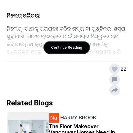
ମିଲେଟ୍ ପରିଚୟ:
ମିଲେଟ୍, ଯାହାକୁ ପ୍ରାୟତଃ କଠିନ ଶସ୍ୟ ବା ପୁଷ୍ଟିକର-ଶସ୍ୟ 
କୁହାଯାଏ, ମାନବ ବ୍ୟବହାର ପାଇଁ ସମଗ୍ର ବିଶ୍ୱରେ ଚାଷ 
କରାଯାଉଥିବା କ୍ଷୁଦ୍ର ବିହନ ଘାସର ଏକ ଗୋଷ୍ଠୀକୁ 
Continue Reading
ଅନ୍ତର୍ଭୁକ୍ତ କରେ | ଓଡ଼ିଶାରେ ମିଲେଟଗୁଡିକ ଶତାବ୍ଦୀ ଧରି 
ସ୍ଥାନୀୟ ଖାଦ୍ୟ ଏବଂ ସଂସ୍କୃତିର ଏକ ଅନ୍ତର୍ନିହିତ ଅଂଶ 
ହୋଇଆସୁଛି | ଅବଶ୍ୟ, ଆଧୁନିକ କୃଷିର ଆଗମନ ଏବଂ ନଗଦ 
22
ଫସଲର ପ୍ରଲୋଭନ ଦ୍ୱାରା ମିଲେଟ ଚାଷରେ ହ୍ରାସ ଘଟି 
ଜୈବ ବିବିଧତା ଏବଂ ଖାଦ୍ୟରେ ପୁଷ୍ଟିକର ବିବିଧତା ନଷ୍ଟ 
ହୋଇଗଲା। 
Related Blogs
ମିଲେଟ୍ ମିଶନ୍ ଉନ୍ମୋଚିତ ହୋଇଛି:
HARRY BROOK
The Floor Makeover
OMM(ODISHA MILLET MISSION) ଏପ୍ରିଲ୍ 2017 ରେ 
Vancouver Homes Need in