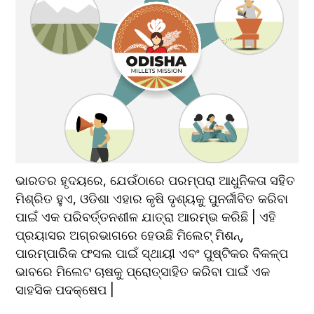
ଭାରତର ହୃଦୟରେ, ଯେଉଁଠାରେ ପରମ୍ପରା ଆଧୁନିକତା ସହିତ 
ମିଶ୍ରିତ ହୁଏ, ଓଡିଶା ଏହାର କୃଷି ଦୃଶ୍ୟକୁ ପୁନର୍ଜୀବିତ କରିବା 
ପାଇଁ ଏକ ପରିବର୍ତ୍ତନଶୀଳ ଯାତ୍ରା ଆରମ୍ଭ କରିଛି | ଏହି 
ପ୍ରୟାସର ଅଗ୍ରଭାଗରେ ହେଉଛି ମିଲେଟ୍ ମିଶନ୍, 
ପାରମ୍ପାରିକ ଫସଲ ପାଇଁ ସ୍ଥାୟୀ ଏବଂ ପୁଷ୍ଟିକର ବିକଳ୍ପ 
ଭାବରେ ମିଲେଟ ଚାଷକୁ ପ୍ରୋତ୍ସାହିତ କରିବା ପାଇଁ ଏକ 
ସାହସିକ ପଦକ୍ଷେପ |