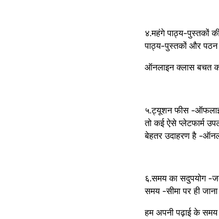
४.महंगे पाठ्य-पुस्तकों
पाठ्य-पुस्तकों और पठन स
ऑनलाइन क्लास बचत कर
५.ट्यूशन फीस -ऑफलाइन 
तो क‌ई ऐसे प्लेटफार्म उपलब्ध है, जहां से मुफ्त में बेहतर शिक्षा लिया जा सकता है।कम फीस में शामिल गुणवत्तापूर्ण शिक्षा का 
बेहतर उदाहरण है -ऑन
६.समय का सदुपयोग -जब 
समय -सीमा पर ही जाना
हम अपनी पढ़ाई के समय