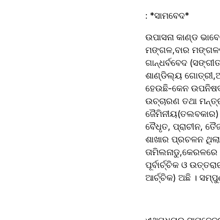
: *ସାମବେଦ* 
ଉପାସନା କାଣ୍ଡ ଭାବେ 
ମଙ୍ଗଳ,ବାର ମଙ୍ଗଳବା
ଗାନ୍ଧର୍ବବେଦ (ସଙ୍ଗ
ଶାଣ୍ଡିଲ୍ୟ ଗୋତ୍ରୀ,ଆ
ହେଉଛି-କେନ ଉପନିଷଦ(
ଉଚ୍ଚାରଣ ତଥା ମନ୍ତ୍ର
ଜୈମିନୀୟ(ତଲବକାର) ଇ
ବୈଧୃତ, ପ୍ରାଚୀନ, ତ
ଶାଖାର ପ୍ରଚଳନ ଥିଲା
ତାମିଲନାଡୁ,କେରଳରେ 
ପୂର୍ବାର୍ଚ୍ଚିକ ଓ ଉତ୍ତ
ଆର୍ଚ୍ଚିକ) ଅଛି । ସମ୍