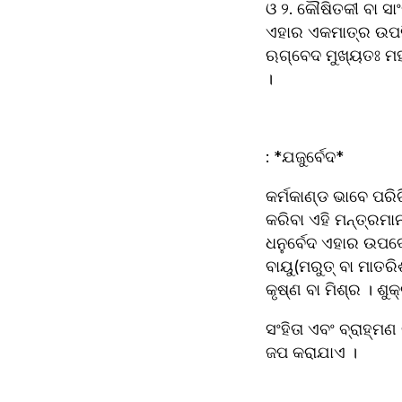
ଓ ୨. କୌଷିତକୀ ବା ସ
ଏହାର ଏକମାତ୍ର ଉପନ
ଋଗ୍‌ବେଦ ମୁଖ୍ୟତଃ ମହାରାଷ୍ଟ୍ର,କର୍ଣ୍ଣାଟକ,କେରଳ,ତାମିଲନାଡୁ ଓ ଓଡ଼ିଶାର ଉପକୂଳବର୍ତ୍ତୀ ଅଞ୍ଚଳରେ ଦେଖାଯାଏ 
।
: *ଯଜୁର୍ବେଦ* 
କର୍ମକାଣ୍ଡ ଭାବେ ପରି
କରିବା ଏହି ମନ୍ତ୍ରମା
ଧନୁର୍ବେଦ ଏହାର ଉପବେ
ବାୟୁ(ମରୁତ୍ ବା ମାତରି
କୃଷ୍ଣ ବା ମିଶ୍ର । ଶ
ସଂହିତା ଏବଂ ବ୍ରାହ୍ମ
ଜପ କରାଯାଏ ।