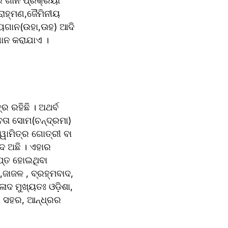
ରାହ୍ମଣ,ଜୈମିନୀୟ 
ଗାନ(ଉହା,ଊହ) ଆଦି 
ାନ କରାଯାଏ ।
 ରହିଛି । ଅଥର୍ବ 
ା ସୋମ(ଚନ୍ଦ୍ରମା) 
ୱାମିତ୍ର ଗୋତ୍ରୀ ବା 
ଦ ଅଛି । ଏହାର 
୍ତ ହୋଇଥିବା 
ାଜଳ , ବ୍ରହ୍ମବାଦ, 
ଦ ମୁଖ୍ୟତଃ ଓଡ଼ିଶା, 
 ସହର, ଆନ୍ଧ୍ରର 