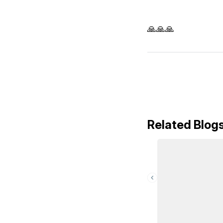
🙏🙏🙏
Related Blog