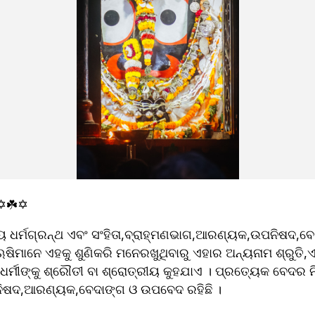
️☘️✡️
ୁଖ୍ୟ ଧର୍ମଗ୍ରନ୍ଥ ଏବଂ ସଂହିତା,ବ୍ରାହ୍ମଣଭାଗ,ଆରଣ୍ୟକ,ଉପନିଷଦ,
ଋଷିମାନେ ଏହକୁ ଶୁଣିକରି ମନେରଖୁଥିବାରୁ ଏହାର ଅନ୍ୟନାମ ଶ୍ରୁତି,ଏ
ୁ ଧର୍ମୀଙ୍କୁ ଶ୍ରୌତୀ ବା ଶ୍ରୋତ୍ରୀୟ କୁହଯାଏ । ପ୍ରତ୍ୟେକ ବେଦର ନ
ପନିଷଦ,ଆରଣ୍ୟକ,ବେଦାଙ୍ଗ ଓ ଉପବେଦ ରହିଛି ।