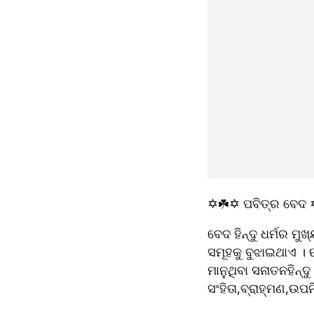
✡️☘️✡️ ପବିତ୍ର ବେଦ ✡
ବେଦ ହିନ୍ଦୁ ଧର୍ମର ମ
ସମୂହକୁ ବୁଝାଇଥାଏ । 
ମାନୁଥିବା ସନାତନହିନ୍ଦ
ସଂହିତା,ବ୍ରାହ୍ମଣ,ଉ