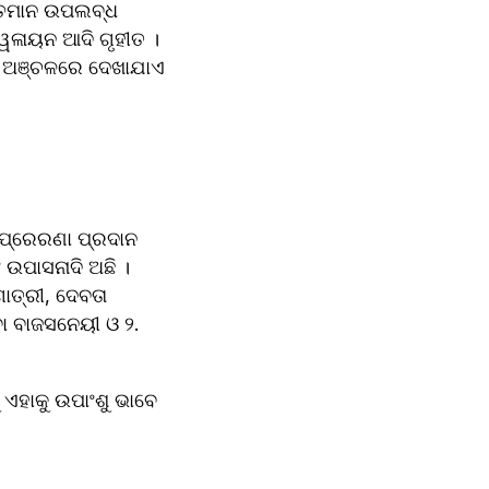
୍ତମାନ ଉପଲବ୍ଧ 
ଳାୟନ ଆଦି ଗୃହୀତ । 
 ପ୍ରେରଣା ପ୍ରଦାନ 
ଉପାସନାଦି ଅଛି । 
ତ୍ରୀ, ଦେବତା 
ବା ବାଜସନେୟୀ ଓ ୨. 
ଏହାକୁ ଉପାଂଶୁ ଭାବେ 