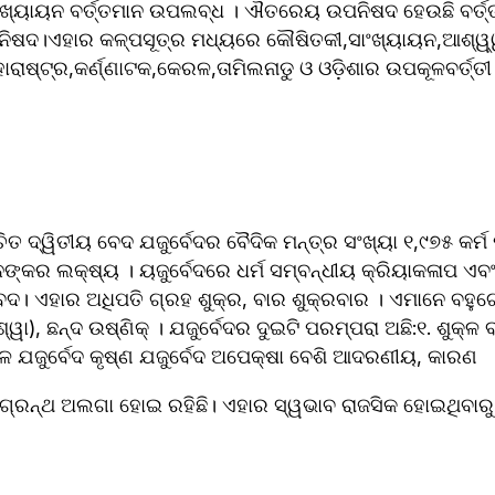
ାଂଖ୍ୟାୟନ ବର୍ତ୍ତମାନ ଉପଲବ୍ଧ । ଐତରେୟ ଉପନିଷଦ ହେଉଛି ବର୍ତ
ିଷଦ।ଏହାର କଳ୍ପସୂତ୍ର ମଧ୍ୟରେ କୌଷିତକୀ,ସାଂଖ୍ୟାୟନ,ଆଶ୍ୱ୍ୱ
ଚିତ ଦ୍ୱିତୀୟ ବେଦ ଯଜୁର୍ବେଦର ବୈଦିକ ମନ୍ତ୍ର ସଂଖ୍ୟା ୧,୯୭୫ କର୍ମ
ନଙ୍କର ଲକ୍ଷ୍ୟ । ୟଜୁର୍ବେଦରେ ଧର୍ମ ସମ୍ବନ୍ଧୀୟ କ୍ରିୟାକଳାପ ଏବଂ 
ଦ। ଏହାର ଅଧିପତି ଗ୍ରହ ଶୁକ୍ର, ବାର ଶୁକ୍ରବାର । ଏମାନେ ବହୁଗୋ
ଶ୍ୱା), ଛନ୍ଦ ଉଷ୍ଣିକ୍ । ଯଜୁର୍ବେଦର ଦୁଇଟି ପରମ୍ପରା ଅଛି:୧. ଶୁକ୍ଳ 
ୁକ୍ଳ ଯଜୁର୍ବେଦ କୃଷ୍ଣ ଯଜୁର୍ବେଦ ଅପେକ୍ଷା ବେଶି ଆଦରଣୀୟ, କାରଣ 
ଣ ଗ୍ରନ୍ଥ ଅଲଗା ହୋଇ ରହିଛି। ଏହାର ସ୍ୱଭାବ ରାଜସିକ ହୋଇଥିବାରୁ 