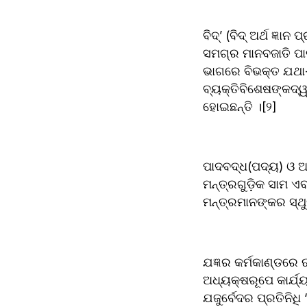
ବିଦ୍‌’ (ବିଦ୍‌ ଅର୍ଥ ଜ୍ଞାନ ପ୍ରାପ୍ତ କରିବା) ଧାତୁରୁ ବେଦ ଶବ୍ଦର ଉତ୍ପତ୍ତି । ବେଦ ଖାଲି ଭାରତବର୍ଷ ପାଇଁ ନୁହେଁ, 
ସମଗ୍ର ମାନବଜାତି ପା
ଭାଗରେ ବିଭକ୍ତ ଯଥା-
ବ୍ୟକ୍ତିବିଶେଷଙ୍କଦ୍ୱ
ହୋଇଛନ୍ତି ।[୨]
ପାଦବଦ୍ଧ(ପଦ୍ୟ) ଓ ଅର
ମନ୍ତ୍ରଗୁଡ଼ିକ ସାମ ଏ
ମନ୍ତ୍ରମାନଙ୍କର ସ୍
ଯଜ୍ଞର କର୍ମକାଣ୍ଡରେ ଋ
ଅଧ୍ୟକ୍ଷରୂପେ କାର୍ଯ୍ୟ
ଯଜୁର୍ବେଦର ପ୍ରତିନିଧି ‘ଅଧ୍ୱର୍ୟୁ’ ଓ ସାମ