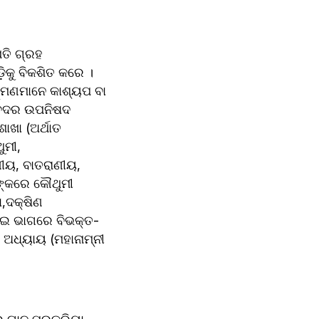
ତି ଗ୍ରହ 
କୁ ବିକଶିତ କରେ । 
୍ମଣମାନେ କାଶ୍ୟପ ବା 
ମବେଦର ଉପନିଷଦ 
ା (ଅର୍ଥାତ 
ମୀ, 
ୀୟ, ବାତରାଣୀୟ, 
ଙ୍କରେ କୌଥୁମୀ 
ଦକ୍ଷିଣ 
ଇ ଭାଗରେ ବିଭକ୍ତ- 
ର ଅଧ୍ୟାୟ (ମହାନାମ୍ନୀ 