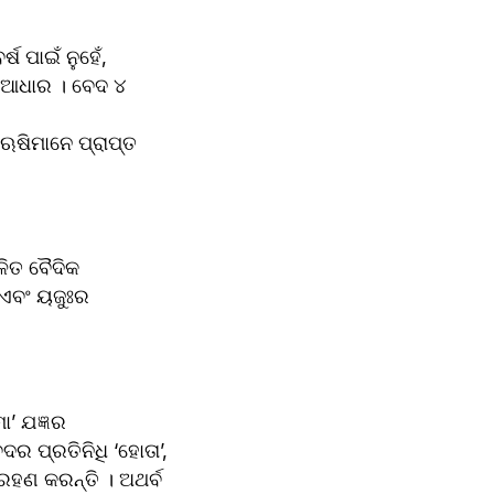
 ଆଧାର । ବେଦ ୪ 
 
ଋଷିମାନେ ପ୍ରାପ୍ତ 
ିତ ବୈଦିକ 
ଏବଂ ୟଜୁଃର 
’ ଯଜ୍ଞର 
ର ପ୍ରତିନିଧି ‘ହୋତା’, 