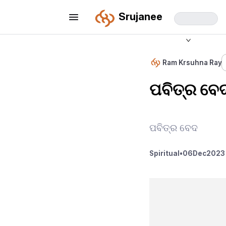
Srujanee
Ram Krsuhna Ray
ପବିତ୍ର ବେ
ପବିତ୍ର ବେଦ
Spiritual
•
06
Dec
2023