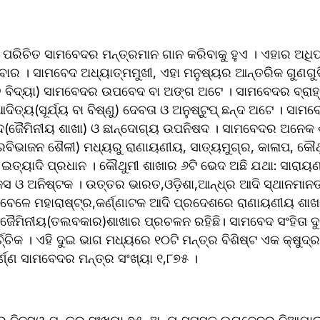
ପରିଚିତ ସାମବେଦର ମନ୍ତ୍ରମାନ ଗାନ କରିବାକୁ ହୁଏ । ଏହାର ଅଧିପ
ର । ସାମବେଦ ଅଧ୍ୟାତ୍ମମୁଖୀ, ଏହା ମନୁଷ୍ୟର ଆନ୍ତରିକ ଗୁଣଗୁଡ଼ି
ୀତ ବିଦ୍ୟା) ସାମବେଦର ଉପବେଦ ବା ଅଙ୍ଗ ଅଟେ । ସାମବେଦର ବ୍ରାହ
ଦିତ୍ୟ(ସୂର୍ଯ୍ୟ ବା ବିଷ୍ଣୁ) ଦେବତା ଓ ଅନୁଷ୍ଟୁପ୍ ଛନ୍ଦ ଅଟେ । ସା
ଜୈମିନୀୟ ଶାଖା) ଓ ଛାନ୍ଦୋଗ୍ୟ ଉପନିଷଦ । ସାମବେଦର ଅନେକ ଶାଖ
ବିଭାଜନ ଶୈଳୀ) ମଧ୍ୟରୁ ରାଣାୟଣୀୟ, ସାତ୍ୟମୁଗ୍ର, କାଳାପ, କୌଥୁ
ତ୍ୟାଦି ପ୍ରଧାନ । କୌଥୁମୀ ଶାଖାର ୬ଟି ଭେଦ ଅଛି ଯଥା: ସାରାୟଣ
ୈଜସ ଓ ଅନିଷ୍ଟକ । ଉତ୍ତର ଭାରତ,ଓଡ଼ିଶା,ଆନ୍ଧ୍ର ଆଦି ସ୍ଥାନମାନ
ବେଳେ ମହାରାଷ୍ଟ୍ର,କର୍ଣ୍ଣାଟକ ଆଦି ପ୍ରଦେଶରେ ରାଣାୟଣୀୟ ଶାଖା,
ଜୈମିନୀୟ(ତଲବକାର)ଶାଖାର ପ୍ରଚଳନ ରହିଛି। ସାମବେଦ ସଂହିତା ଦୁ
ରାର୍ଚ୍ଚିକ । ଏହି ଦୁଇ ଭାଗ ମଧ୍ୟରେ ୧୦ଟି ମନ୍ତ୍ର ବିଶିଷ୍ଟ ଏକ କ୍ଷୁଦ୍
ପୁର୍ଣ୍ଣ ସାମବେଦର ମନ୍ତ୍ର ସଂଖ୍ୟା ୧,୮୭୫ ।