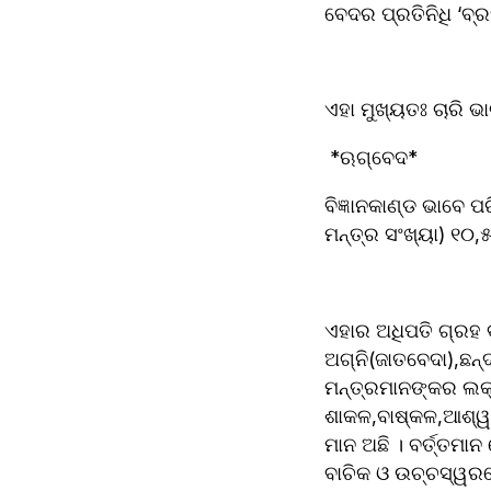
ବେଦର ପ୍ରତିନିଧି ‘ବ୍ର
ଏହା ମୁଖ୍ୟତଃ ଚାରି ଭ
 *ଋଗ୍‌ବେଦ* 
ବିଜ୍ଞାନକାଣ୍ଡ ଭାବେ ପରିଚିତ ଋଗ୍‌ବେଦ ହିନ୍ଦୁମାନଙ୍କର ପ୍ରାଚୀନତମ ଆଦି
ମନ୍ତ୍ର ସଂଖ୍ୟା) ୧୦,
ଏହାର ଅଧିପତି ଗ୍ରହ ବ
ଅଗ୍ନି(ଜାତବେଦା),ଛନ୍
ମନ୍ତ୍ରମାନଙ୍କର ଲକ୍ଷ
ଶାକଳ,ବାଷ୍କଳ,ଆଶ୍ୱଲ
ମାନ ଅଛି । ବର୍ତ୍ତମା
ବାଚିକ ଓ ଉଚ୍ଚସ୍ୱରରେ ପଢାଯାଏ । ଋଗ୍‌ବେଦର ଦୁଇ ପ୍ରଧାନ