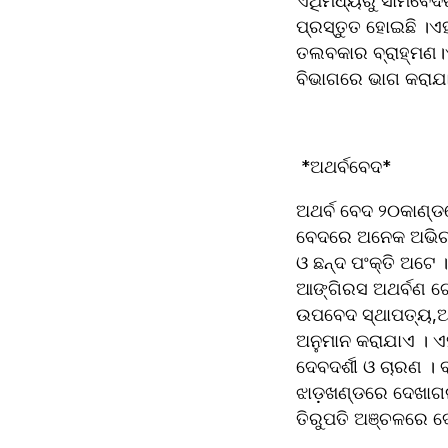
ଏଥିମଧ୍ୟରୁ ସାମବେଦର ନିଜସ୍ୱ ମ
ପ୍ରସ୍ତୁତ ହୋଇଛି ।ଏହ
ତଲବକାର ବ୍ରାହ୍ମଣ।
ବିଭାଗରେ ଭାଗ କରାଯା
 *ଅଥର୍ବବେଦ* 
ଅଥର୍ବ ବେଦ ୨୦କାଣ୍ଡର
ବେଦରେ ଅନେକ ଅଭିଚାର
ଓ ଛନ୍ଦ ପଂକ୍ତି ଅଟେ 
ଆଙ୍ଗିରସ ଅଥର୍ବଣ ଗୋତ
ଉପବେଦ ସ୍ଥାପତ୍ୟ,ଅର
ଅନୁମାନ କରାଯାଏ । ଏହ
ଦେବଦର୍ଶୀ ଓ ଚାରଣ । 
ଝାଡ଼ଖଣ୍ଡରେ ଦେଖାଗଲ
ତିରୁପତି ଅଞ୍ଚଳରେ ଦ