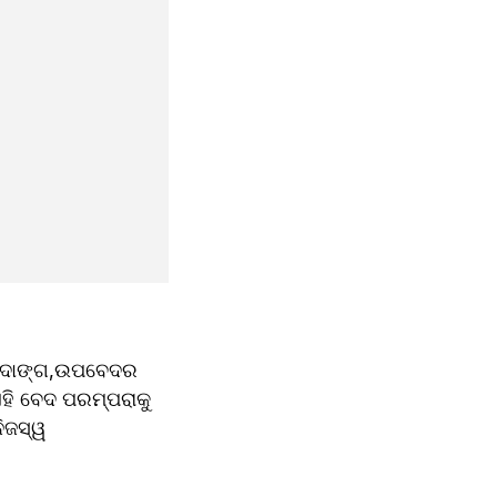
ବେଦାଙ୍ଗ,ଉପବେଦର 
ହି ବେଦ ପରମ୍ପରାକୁ 
ିଜସ୍ୱ 