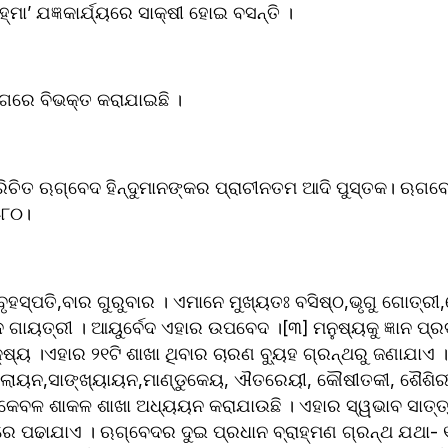
ହ୍ମା’ ଯଜ୍ଞକାର୍ଯ୍ୟରେ ସାକ୍ଷୀ ହୋଇ ବସନ୍ତି ।
ାଗରେ ବିଭକ୍ତ କରାଯାଇଛି ।
 ପୁସ୍ତକ। ଋଗବେଦରେ ଋଚା (ବୈଦିକ 
୫୮୦।
ୃହସ୍ପତି,ବାର ଗୁରୁବାର । ଏମାନେ ମୁଖ୍ୟତଃ ବସିଷ୍ଠ,ଭୃଗୁ ଗୋତ୍ରୀ,
ଦ ଗାୟତ୍ରୀ । ଆୟୁର୍ବେଦ ଏହାର ଉପବେଦ ।[୩] ମନୁଷ୍ୟକୁ ଜ୍ଞାନ ପ୍ରଦ
୍ୟ ।ଏହାର ୨୧ଟି ଶାଖା ଥିବାର ଚାରଣ ବ୍ୟୁହ ଗ୍ରନ୍ଥରୁ ଜଣାଯାଏ ।
ାୟନ,ସାଙ୍ଖ୍ୟାୟନ,ମାଣ୍ଡୁକେୟ, ଐତରେୟୀ, କୌଷୀତକୀ, ଶୈଶିରୀ,
ନ କେବଳ ଶାକଳ ଶାଖା ଅଧ୍ୟୟନ କରାଯାଉଛି । ଏହାର ସ୍ୱଭାବ ସାତ୍ତ୍
 ବ୍ରାହ୍ମଣ ଗ୍ରନ୍ଥ ଯଥା- ୧. ଐତରେୟ ବ୍ରାହ୍ମଣ 