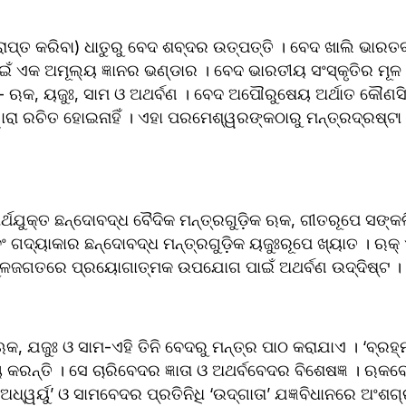
ଇଁ ଏକ ଅମୂଲ୍ୟ ଜ୍ଞାନର ଭଣ୍ଡାର । ବେଦ ଭାରତୀୟ ସଂସ୍କୃତିର ମୂଳ
 ଋକ, ୟଜୁଃ, ସାମ ଓ ଅଥର୍ବଣ । ବେଦ ଅପୌରୁଷେୟ ଅର୍ଥାତ କୌଣସି
ାରା ରଚିତ ହୋଇନାହିଁ । ଏହା ପରମେଶ୍ୱରଙ୍କଠାରୁ ମନ୍ତ୍ରଦ୍ରଷ୍ଟା 
୍ଥଯୁକ୍ତ ଛନ୍ଦୋବଦ୍ଧ ବୈଦିକ ମନ୍ତ୍ରଗୁଡ଼ିକ ଋକ, ଗୀତରୂପେ ସଙ୍କଳ
ବଂ ଗଦ୍ୟାକାର ଛନ୍ଦୋବଦ୍ଧ ମନ୍ତ୍ରଗୁଡ଼ିକ ୟଜୁଃରୂପେ ଖ୍ୟାତ । ଋକ୍ 
ଥୁଳଜଗତରେ ପ୍ରୟୋଗାତ୍ମକ ଉପଯୋଗ ପାଇଁ ଅଥର୍ବଣ ଉଦ୍ଦିଷ୍ଟ ।
କ, ଯଜୁଃ ଓ ସାମ-ଏହି ତିନି ବେଦରୁ ମନ୍ତ୍ର ପାଠ କରାଯାଏ । ‘ବ୍ରହ୍ମା
 କରନ୍ତି । ସେ ଚାରିବେଦର ଜ୍ଞାତା ଓ ଅଥର୍ବବେଦର ବିଶେଷଜ୍ଞ । ଋକବେଦ
ବେଦର ପ୍ରତିନିଧି ‘ଉଦ୍‌ଗାତା’ ଯଜ୍ଞବିଧାନରେ ଅଂଶଗ୍ରହଣ କରନ୍ତି । ଅଥର୍ବ 