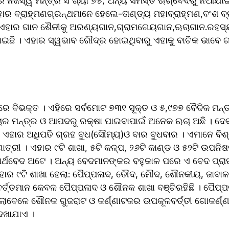
ନ୍ତ୍ର ସଂଖ୍ୟା ୭୫, ଅନ୍ୟ ସମସ୍ତ ଋଗ୍‌ବେଦରୁ ନିଆଯାଇ ଗାନ ପ୍ରକ୍ରିୟା 
ାର ବ୍ରାହ୍ମଣଗ୍ରନ୍ଥମାନେ ହେଲେ-ତାଣ୍ଡ୍ୟ ମହାବ୍ରାହ୍ମଣ,ବଂଶ ବ୍
ଏହାର ଗାନ ଶୈଳୀକୁ ଅରଣ୍ୟଗାନ,ଗ୍ରାମଗେୟଗାନ,ଋଚାଗାନ.ରହସ୍ୟ
ଇଛି । ଏହାର ସ୍ୱଭାବ ରୌଦ୍ର ହୋଇଥିବାରୁ ଏହାକୁ ବାଚିକ ଭାବେ ଗ
େ ବିଭକ୍ତ । ଏହିରେ ସର୍ବମୋଟ ୭୩୧ ସୂକ୍ତ ଓ ୫,୯୭୭ ବୈଦିକ ମନ୍ତ୍ର
 ମନ୍ତ୍ର ଓ ଆପଦରୁ ରକ୍ଷା ପାଇବାପାଇଁ ଅନେକ ଋଚା ଅଛି । ଦେବତ
। ଏହାର ଅଧିପତି ଗ୍ରହ ବୁଧ(ସୌମ୍ୟ)ଓ ବାର ବୁଧବାର । ଏମାନେ ବିଶ୍
୍ରୀ । ଏହାର ୯ଟି ଶାଖା, ୫ଟି କଳ୍ପ, ୨୬ଟି କାଣ୍ଡ ଓ ୫୨ଟି ଉପନିଷ
୍ଥବେଦ ଅଟେ । ଅନ୍ୟ ବେଦମାନଙ୍କର ବହୁକାଳ ପରେ ଏ ବେଦ ପ୍ରାପ
ାର ୯ଟି ଶାଖା ହେଲା: ପୈପ୍ପଳାଦ, ତୌଦ, ମୌଦ, ଶୌନକୀୟ, ଜାବାଳ,ଜ
ବର୍ତ୍ତମାନ କେବଳ ପୈପ୍ପଳାଦ ଓ ଶୌନକ ଶାଖା ବଞ୍ଚିରହିଛି । ପୈପ୍ପଳା
ାବେଳେ ଶୌନକ ଗୁଜରାଟ ଓ କର୍ଣ୍ଣାଟକର ଉପକୂଳବର୍ତ୍ତୀ ଗୋକର୍ଣ୍ଣ
େଖାଯାଏ ।