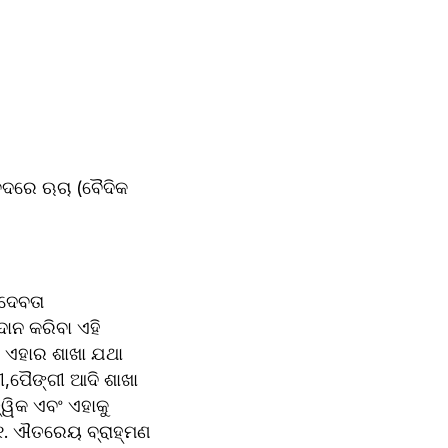
ଦେବତା 
ାନ କରିବା ଏହି 
 ଏହାର ଶାଖା ଯଥା 
ପୈଙ୍ଗୀ ଆଦି ଶାଖା 
ୱିକ ଏବଂ ଏହାକୁ 