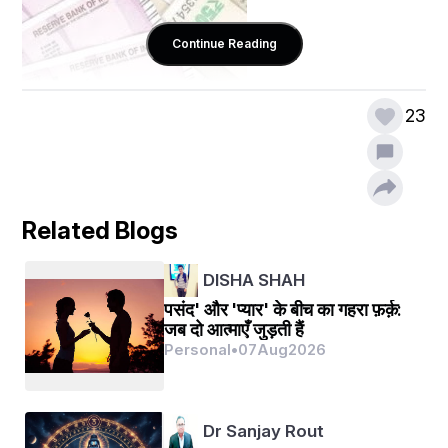
Continue Reading
23
तब डोपामाइन हार्मोन्स रिलीज होता है तब मेलाटोनिन हार्मोन्स भी 
Related Blogs
रिलीज नहीं होता है और मेलाटोनिन का काम है शरीर की प्रतिरोधक 
क्षमता ओ को मजबूत करना और तो मेलाटोनिन हार्ट अटैक , कैंसर से 
DISHA SHAH
बचाता है ,ओर भी कही बीमारीओ से बचाता है ।
पसंद' और 'प्यार' के बीच का गहरा फ़र्क़:
जब दो आत्माएँ जुड़ती हैं
Personal
•
07
Aug
2026
Dr Sanjay Rout