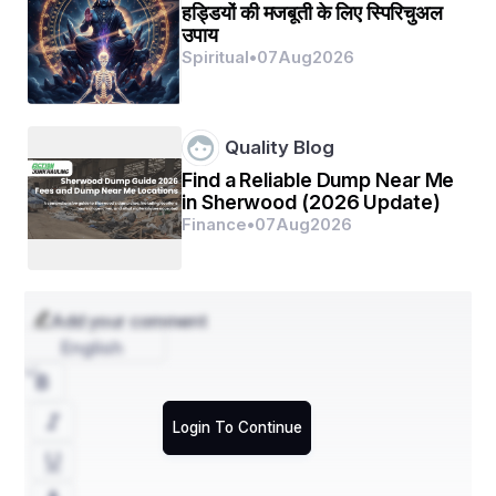
हड्डियों की मजबूती के लिए स्पिरिचुअल
उपाय
Spiritual
•
07
Aug
2026
Quality Blog
Find a Reliable Dump Near Me
in Sherwood (2026 Update)
Finance
•
07
Aug
2026
लेकिन वही मेलाटोनिन हार्मोन्स रिलीज ही ना हो तो शरीर में बीमारीओ 
का प्रवेश होने लगता है ।
Add your comment
English
इसीलिए पैसेके पीछे भागने से इंसान कभी भी जो पाना चाहता है, वो 
कभी भी पा नहीं सकता है 
Login To Continue
आज के समय में हर कोई पैसे के पीछे भाग रहा है , उनको सिर्फ 
हजारओ की नोकरी में संतुष्ट होना पड़ता है जहा जिंदगी भर के लिए 