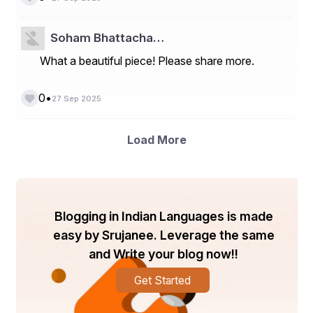
ସମସ୍ତଙ୍କର ଘର, ଏବଂ ପର୍ଯ୍ୟଟନ ହେଉଛି ସେ ଘରକୁ 
ବୁଝିବାର ସବୁଠାରୁ ସୁନ୍ଦର ଉପାୟ।
Soham Bhattacha…
What a beautiful piece! Please share more.
ଶେଷରେ: ପର୍ଯ୍ୟଟନ ଆମକୁ ଶିଖାଏ ଯେ ସମଗ୍ର ବିଶ୍ୱ ଏକ 
•
ପରିବାର। ଭିନ୍ନତା ମଧ୍ୟରେ ଏକତା ଖୋଜିବା ହେଉଛି ଏହାର 
0
27 Sep 2025
ସବୁଠାରୁ ବଡ଼ ଉପହାର। ତେଣୁ, ଆସନ୍ତୁ, ବୁଲିବା ନାଚିବା ଏବଂ 
ଏହି ସୁନ୍ଦର ବିଶ୍ୱକୁ ଜାଣିବା।
Load More
!! ସୁଶାନ୍ତ କୁମାର ସାସମଲ 
Blogging in Indian Languages is made
ହନୁମାନ ନଗର ଆସ୍କା ରୋଡ଼ 
easy by Srujanee. Leverage the same
and Write your blog now!!
ବ୍ରହ୍ମପୁର ଗଞ୍ଜାମ !!
Get Started