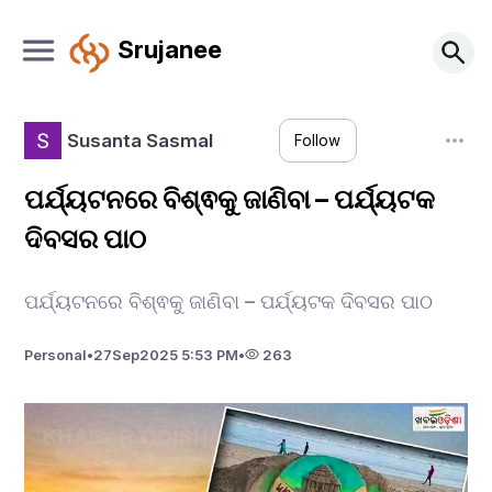
Srujanee
Susanta Sasmal
Follow
ପର୍ଯ୍ୟଟନରେ ବିଶ୍ଵକୁ ଜାଣିବା – ପର୍ଯ୍ୟଟକ
ଦିବସର ପାଠ
ପର୍ଯ୍ୟଟନରେ ବିଶ୍ଵକୁ ଜାଣିବା – ପର୍ଯ୍ୟଟକ ଦିବସର ପାଠ
Personal
•
27
Sep
2025 5:53 PM
•
263