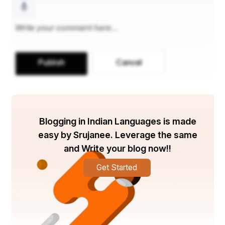
ब्रह्मानन्दका आश्रय है। जहाँकी धूलिका स्पर्श होनेमात्रसे मोक्ष 
हो जाता है, उस वृन्दावनके माहात्म्यका किस प्रकार वर्णन किया जा 
सकता है। इसलिये देवि! तुम सम्पूर्ण चित्तसे अपने हृदयके भीतर 
उस वृन्दावन का ..........
Publish
Cancel
आगे पढ़ने के लिए क्लिक करें👇👇
Blogging in Indian Languages is made
वृन्दावन और श्री कृष्ण का महिमा
easy by Srujanee. Leverage the same
and Write your blog now!!
Get Started
#भगवान्श्रीकृष्ण
#भगवानश्रीकृष्णकासत्संग
#भगवानश्रीकृष्णकेभजन