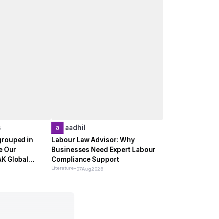
s
aadhil
grouped in
Labour Law Advisor: Why
te Our
Businesses Need Expert Labour
AK Global
Compliance Support
e
Literature
•
07
Aug
2026