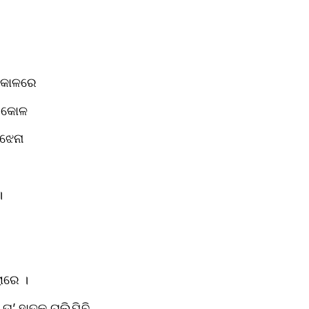
ଆ କୋଳରେ
ା’ କୋଳ
ୁଝେନା
।
ାରେ ।
 ତା’ ହାତକୁ ଚାଲିଯିବି