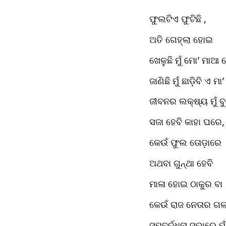
ଫୁଲଟିଏ ଫୁଟିଛି ,
ଅତି ଗେହ୍ଲା ହୋଇ
ଖେଳୁଛି ମୁଁ ମୋ’ ମା
ଜାଣିଛି ମୁଁ ଛାଡ଼ିବି ଏ ମ
ଜୀବନର ଲକ୍ଷ୍ୟ ମୁଁ ବ
ସଜା ହେବି କାହା ଘରେ,
କେଉଁ ଫୁଲ ତୋଡ଼ାରେ 
ଅଥବା ଗୁନ୍ଥା ହେବି
ମାଳା ହୋଇ ଠାକୁର ବା
କେଉଁ ରାଜ ନେତାର ଗଲ
ସମ୍ବର୍ଦ୍ଧନା ସଭାରେ ମୁଁ