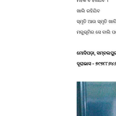
ମହକ ବି ହଜିଯିବ ।
ଖାଲି ରହିଯିବ
ସ୍ମୃତି ଆଉ ସ୍ମୃତି ଖାଲ
ମରୁଭୂମିର ସେ ବାଲି ପ
ମୋଦିପଡ଼ା, ସମ୍ବଲପୁ
ଦୂରାଭାସ - ୭୯୭୮୮୬୪