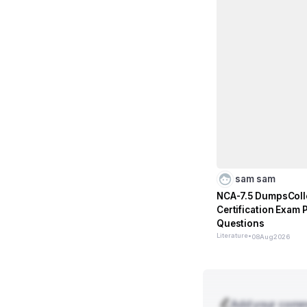
sam sam
NCA-7.5 DumpsColl
Certification Exam 
Questions
Literature
•
08
Aug
2026
Add your com