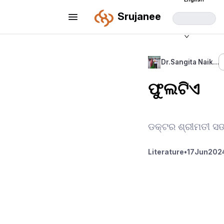
Srujanee
Dr.Sangita Naik…
ଫୁଲଟିଏ
ଡକ୍ଟର ଶ୍ରୀମତୀ ସଙ
Literature
•
17
Jun
2024