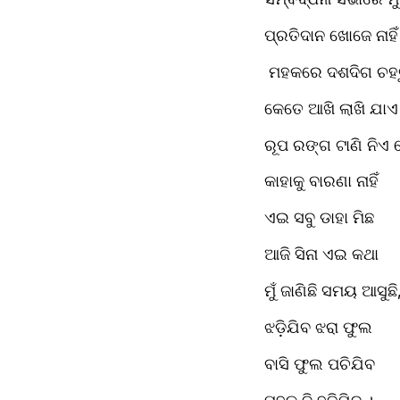
ପ୍ରତିଦାନ ଖୋଜେ ନାହିଁ
 ମହକରେ ଦଶଦିଗ ଚହଟୁ
କେତେ ଆଖି ଲାଖି ଯାଏ
ରୂପ ରଙ୍ଗ ଟାଣି ନିଏ
କାହାକୁ ବାରଣା ନାହିଁ 
ଏଇ ସବୁ ଡାହା ମିଛ
ଆଜି ସିନା ଏଇ କଥା
ମୁଁ ଜାଣିଛି ସମୟ ଆସୁଛି
ଝଡ଼ିଯିବ ଝରା ଫୁଲ
ବାସି ଫୁଲ ପଚିଯିବ