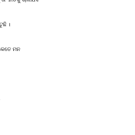
ଛି ।
 କେତେ ମନ
,