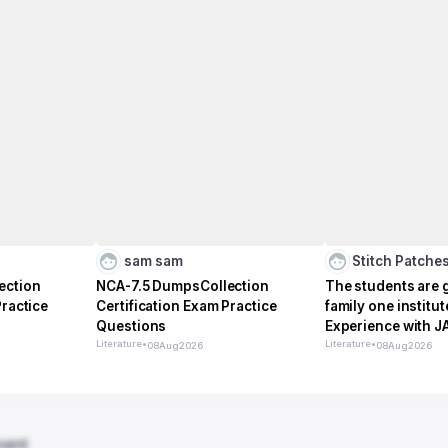
sam sam
Stitch Patche
ection
NCA-7.5 DumpsCollection
The students are 
Practice
Certification Exam Practice
family one institu
Questions
Experience with J
Literature
•
Education Institut
Literature
•
08
Aug
2026
08
Aug
2026
ment