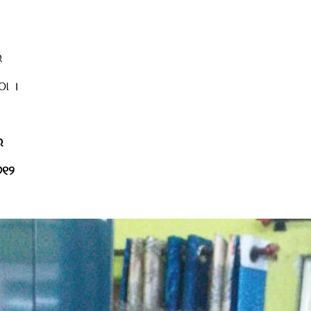
ି
ଠା ।
ର
୬୧୨