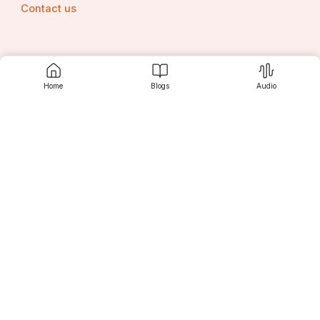
Contact us
Srujanee
Home
Blogs
Audio
Discover
For Readers
For Writers
Editor