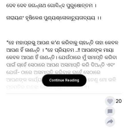
ଦେବ ଦେବ ଜଗନ୍ନାଥ ଗୋବିନ୍ଦ ପୁରୁଷୋତ୍ତମ ।
ନାରାୟଣଂ ହୃଷିକେଶ ପୁଣ୍ୟଶ୍ଳୋକାଚ୍ୟୁତାବ୍ୟୟ ।।
"ହେ ମହାପ୍ରଭୁ ଆପଣ କ'ଣ କରିବାକୁ ଚାହାନ୍ତି ତାହା କେବଳ 
ଆପଣ ହିଁ ଜାଣନ୍ତି । "ହେ ପ୍ରିୟତମ ..!! ଆପଣଙ୍କ ମାୟା 
କେବଳ ଆପଣ ହିଁ ଜାଣନ୍ତି। ଯେଉଁଠାରେ ମୁଁ ସମାପ୍ତି କରିବା 
ପାଇଁ ଚାହେଁ ସେଠାରେ ଆପଣ ଅସମାପ୍ତି କରି ଦିଅନ୍ତି ଏବଂ 
ଯେଉଁ- ଠାରେ ଅସମାପ୍ତି କରିବାକୁ ଚାହେଁ ସେଠାରେ 
ଆପଣଙ୍କ କାର୍ଯ୍ୟର ସମାପ୍ତି ହୋଇଥାଏ। ତେଣୁ ମୋ ଭଳି 
Continue Reading
ମୁଢମତିର ଇଚ୍ଛା କରିବା ବ୍ୟର୍ଥ ହୋଇଯାଏ।
20
"ହେ ପ୍ରିୟତମ ଜଗଦାନନ୍ଦ ଆନନ୍ଦଦାୟକ ଜଗମୋହନ 
ପତିତପାବନ ଲୀଳାମୟ ଅବ୍ୟକ୍ତ ତତ୍ତ୍ଵ ବ୍ରହ୍ମ ଅଣାକାର 
ନାୟକ ରାଧାକାନ୍ତ ବୃନ୍ଦାବନ ବିହାରୀ ମୋର ଏହି ଚଞ୍ଚଳ 