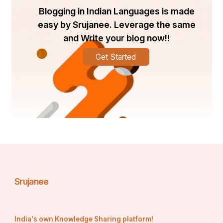
Blogging in Indian Languages is made
easy by Srujanee. Leverage the same
ଓଁ ଭଗବତେ ବାସୁଦେବାୟ ନମଃ
and Write your blog now!!
Get Started
🙏🙏🙏🙏🙏🙏
Srujanee
India's own Knowledge Sharing platform!