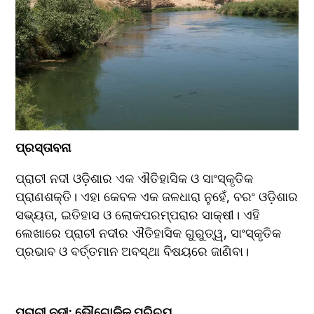
ପ୍ରସ୍ତାବନା
ପ୍ରାଚୀ ନଦୀ ଓଡ଼ିଶାର ଏକ ଐତିହାସିକ ଓ ସାଂସ୍କୃତିକ 
ପ୍ରାଣଶକ୍ତି। ଏହା କେବଳ ଏକ ଜଳଧାରା ନୁହେଁ, ବରଂ ଓଡ଼ିଶାର 
ସଭ୍ୟତା, ଇତିହାସ ଓ ଲୋକପରମ୍ପରାର ସାକ୍ଷୀ। ଏହି 
ଲେଖାରେ ପ୍ରାଚୀ ନଦୀର ଐତିହାସିକ ଗୁରୁତ୍ୱ, ସାଂସ୍କୃତିକ 
ପ୍ରଭାବ ଓ ବର୍ତ୍ତମାନ ଅବସ୍ଥା ବିଷୟରେ ଜାଣିବା।  
ପ୍ରାଚୀ ନଦୀ: ଭୌଗୋଳିକ ପରିଚୟ