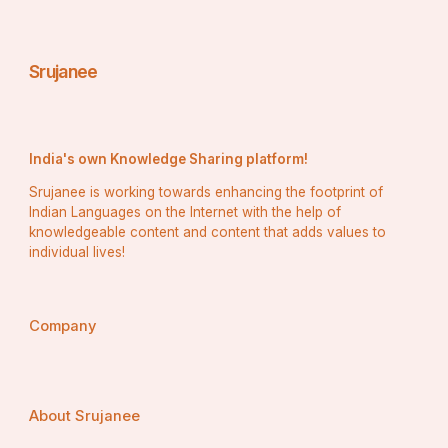
ଏହି ଅଞ୍ଚଳର ପାରମ୍ପରିକ କଳା ଓ ହସ୍ତଶିଳ୍ପ ନଦୀ ସହ 
ଜଡିତ  
Srujanee
ବର୍ତ୍ତମାନ ଅବସ୍ଥା: ଚିନ୍ତାର ବିଷୟ  
India's own Knowledge Sharing platform!
Srujanee is working towards enhancing the footprint of
Indian Languages on the Internet with the help of
୧. ପ୍ରଦୂଷଣ ଓ ଜଳ ସ୍ତର ହ୍ରାସ 
knowledgeable content and content that adds values to
individual lives!
ଶିଳ୍ପ ଓ ଗୃହସ୍ଥ ମଳିନ ଜଳ ପ୍ରାଚୀରେ ପଡୁଛି  
ନଦୀର ଜଳସ୍ତର ଦିନକୁ ଦିନ କମି ଯାଉଛି  
Company
୨. ଜଳଜ ଜୀବନ ଉପରେ ପ୍ରଭାବ
About Srujanee
ମାଛ ଓ ଅନ୍ୟ ଜଳଜ ପ୍ରାଣୀଙ୍କ ସଂଖ୍ୟା ହ୍ରାସ ପାଇଛି  