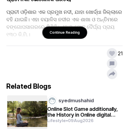
ପ୍ରାଚୀ ଓଡ଼ିଶାର ଏକ ପ୍ରମୁଖ ନଦୀ, ଯାହା ଖୋର୍ଦ୍ଧା ଜିଲ୍ଲାରେ 
ବହି ଯାଇଛି। ଏହା ବୟାଳିସ ନଦୀର ଏକ ଶାଖା ଓ ଅନ୍ତିମରେ 
ବଙ୍ଗୋପସାଗରରେ ମିଶିଛି। ଏହାର ମୋଟ ଦୈର୍ଘ୍ୟ ପ୍ରାୟ 
Continue Reading
୧୩୦ କି.ମି.।  
21
ନଦୀର ପ୍ରବାହ ପଥ 
ଉତ୍ପତ୍ତି: ଖୋର୍ଦ୍ଧା ଜିଲ୍ଲାର ନୈମିଶାରଣ୍ୟ ଅଞ୍ଚଳ  
ମୁଖ୍ୟ ଯାତ୍ରା: ଖୋର୍ଦ୍ଧା, ପୁରୀ ଜିଲ୍ଲା ମଧ୍ୟରେ ପ୍ରବାହିତ  
Related Blogs
ଶେଷ ଗନ୍ତବ୍ୟ: ସାତପଡା ନିକଟରେ ବଙ୍ଗୋପସାଗରରେ 
syedmushahid
ମିଶିବା  
Online Slot Game additionally,
the History in Online digital
Celebration
Lifestyle
•
09
Aug
2026