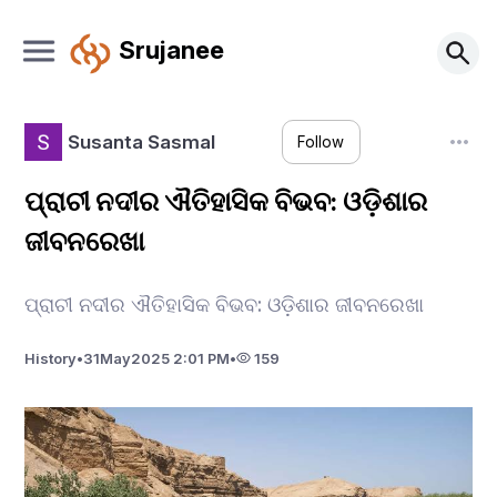
Srujanee
Susanta Sasmal
Follow
ପ୍ରାଚୀ ନଦୀର ଐତିହାସିକ ବିଭବ: ଓଡ଼ିଶାର
ଜୀବନରେଖା
ପ୍ରାଚୀ ନଦୀର ଐତିହାସିକ ବିଭବ: ଓଡ଼ିଶାର ଜୀବନରେଖା
History
•
31
May
2025 2:01 PM
•
159