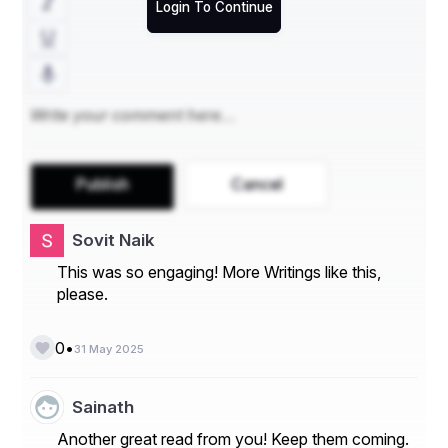
Login To Continue
ପୁରୀ ଯାତ୍ରା ପଥ: ପ୍ରାଚୀ ନଦୀ ପୁରୀ ଯାତ୍ରୀଙ୍କ ପାଇଁ ଏକ 
ଗୁରୁତ୍ୱପୂର୍ଣ୍ଣ ପଥ ଥିଲା  
୩. ଐତିହାସିକ ଘଟଣାବଳୀ
 ଏହି ଅଞ୍ଚଳ ଦେଇ ଅନେକ ଯୁଦ୍ଧ ହୋଇଥିଲା  
Publish
Cancel
 ଓଡ଼ିଶାର ରାଜାମାନେ ଏହାକୁ ରାଜ୍ୟର ସୀମା ଭାବେ ବ୍ୟବହାର 
Sovit Naik
କରୁଥିଲେ  
This was so engaging! More Writings like this,
please.
ସାଂସ୍କୃତିକ ପ୍ରଭାବ
•
0
31 May 2025
Sainath
୧. ଲୋକସାହିତ୍ୟ ଓ ଗାଥା
Another great read from you! Keep them coming.