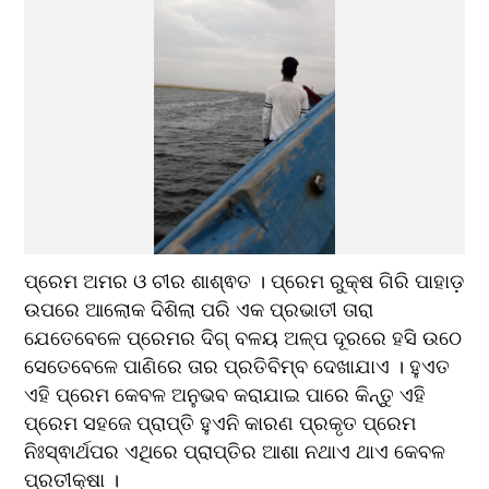
ପ୍ରେମ ଅମର ଓ ଚୀର ଶାଶ୍ଵତ । ପ୍ରେମ ରୁକ୍ଷ ଗିରି ପାହାଡ଼ 
ଉପରେ ଆଲୋକ ଦିଶିଲା ପରି ଏକ ପ୍ରଭାତୀ ତାରା 
ଯେତେବେଳେ ପ୍ରେମର ଦିଗ୍ ବଳୟ ଅଳ୍ପ ଦୂରରେ ହସି ଉଠେ 
ସେତେବେଳେ ପାଣିରେ ତାର ପ୍ରତିବିମ୍ବ ଦେଖାଯାଏ । ହୁଏତ 
ଏହି ପ୍ରେମ କେବଳ ଅନୁଭବ କରାଯାଇ ପାରେ କିନ୍ତୁ ଏହି 
ପ୍ରେମ ସହଜେ ପ୍ରାପ୍ତି ହୁଏନି କାରଣ ପ୍ରକୃତ ପ୍ରେମ 
ନିଃସ୍ଵାର୍ଥପର ଏଥିରେ ପ୍ରାପ୍ତିର ଆଶା ନଥାଏ ଥାଏ କେବଳ 
ପ୍ରତୀକ୍ଷା ।