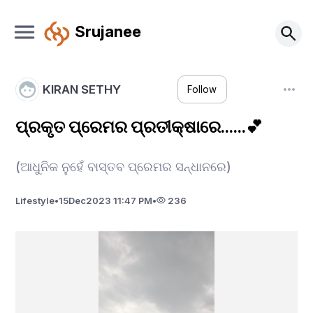
Srujanee
KIRAN SETHY
Follow
ପ୍ରକୃତ ପ୍ରେମର ପ୍ରତୀକ୍ଷାରେ......💕
(ଆଧୁନିକ ନୁହେଁ ବାସ୍ତବ ପ୍ରେମର ସନ୍ଧାନରେ)
Lifestyle
•
15
Dec
2023 11:47 PM
•
236