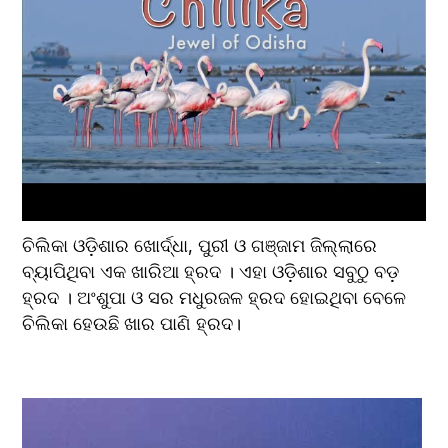
ଚିଲିକା ଓଡ଼ିଶାର ଖୋର୍ଦ୍ଧା, ପୁରୀ ଓ ଗଞ୍ଜାମ ଜିଲ୍ଲାରେ 
ବ୍ୟାପିଥିବା ଏକ ଖାରିଆ ହ୍ରଦ । ଏହା ଓଡ଼ିଶାର ସବୁଠୁ ବଡ଼ 
ହ୍ରଦ । ଅଂଶୁପା ଓ ସର ମଧୁରଜଳ ହ୍ରଦ ହୋଇଥିବା ବେଳେ 
ଚିଲିକା ହେଉଛି ଖାର ପାଣି ହ୍ରଦ।