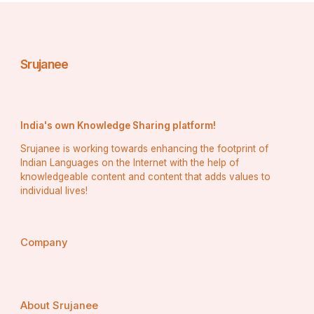
(wintering ground)।
ଭାରତ ବର୍ଷର ଜୈବବିଭିନ୍ନତା (biodiversity)ର ଏକ ବୃହତ 
Srujanee
"ଉଷ୍ମସ୍ଥଳ" ବା ହଟ୍ ସ୍ପଟ୍ (hot spot)।
ଲଗୁନଭାବେ ମତ୍ସ୍ୟମାନଙ୍କ ରଏକ ଅତି ଉତ୍ପାଦନକ୍ଷମ 
ପରିସଂସ୍ଥା ।
India's own Knowledge Sharing platform!
ଦେଶର ଜଳୀୟ ପକ୍ଷୀମାନଙ୍କର ଏକ ବୃହତ୍ତମ ଆବାସ ତଥା 
Srujanee is working towards enhancing the footprint of
ପ୍ରଜନନସ୍ଥଳୀ, ଯାହାକି ଶୀତଋତୁରେ ପ୍ରତୀୟମାନ ।
Indian Languages on the Internet with the help of
knowledgeable content and content that adds values to
individual lives!
ଲଗୁନ ମଧ୍ୟସ୍ଥ ନଳବଣ ଦ୍ୱୀପ ବନ୍ୟଜନ୍ତୁ (ସଂରକ୍ଷଣ) 
ନିୟମାନୁଯାୟୀ ଏକ ପକ୍ଷୀ ଅଭୟାରଣ୍ୟ ଭାବରେ ଘୋଷିତ ।
ଜୈବ ବିଭିନ୍ନତାର ସଂରକ୍ଷଣ ଓ ପରିଚାଳନା ନିମିତ୍ତ ଏହି 
Company
ଲଗୁନ ଭାରତ ସରକାରଙ୍କ ଜାତୀୟ ଆର୍ଦ୍ରଭୂମି, ହେନ୍ତାଳ 
ବଣ ଓ ପ୍ରବାଳଶ୍ରେଣୀ ସମିତି (National Wetlands, 
Mangroves and Coral Reefs Committee of 
About Srujanee