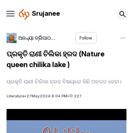
Srujanee
ଅନନ୍ୟା ତ୍ରିପାଠ…
Follow
ପ୍ରକୃତି ରାଣୀ ଚିଲିକା ହ୍ରଦ (Nature
queen chilika lake )
ପ୍ରକୃତି ରାଣୀ ଚିଲିକା ହ୍ରଦ ବିଷୟରେ କିଛି ଅବଗତ ହେବା।
Literature
•
27
May
2024 8:04 PM
•
227