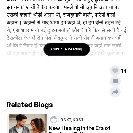
इन सबको शब्दों में कैद करना। पहले वो भी खूब लिखता था पर 
उसकी कहानी थोड़ी अलग थी, राजकुमारी वाली, परियों वाली 
कहानी। कहानी से याद आया हम कहां थे, हां हम दोनों टहल रहे 
थे, पूरा शहर मानो नई दुल्हन बनी हो और दीवारें फिर से सजी हैं नई 
टेराकोटा के रंगों से। पेड़ों में झूमर से सजी रोशनी बयान कर रही 
थी कि वे तैयार हैं किसके स्वागत के लिए। नजर जहां तक जाती 
Continue Reading
थी वहां सब यही फटी पुरानी कपड़ों से अपना बदन ढांके कूड़े साफ 
करने वाले, रंग वाले, बिजली वाले, गटर साफ करने वाले, 
शामियाना वाले सब के सब लगे हुए थे भुवनेश्वर को दुल्हन बनाने 
14
Related Blogs
ऐसे घूमते-घूमते दोपहर हो गई और मेरे भुक्कड़ यार को जोर की 
भूख लग गई। फिर हम रोड के किनारे खड़े गांव से दो रुपए कमाने 
askfjkasf
के लिए आए रेडी वाले भैया के पास पहुंच गए, उसके बगल में 
New Healing in the Era of
पानीपुरी वाली भाभी दो बच्चों के साथ, उससे सटकर फास्ट फूड 