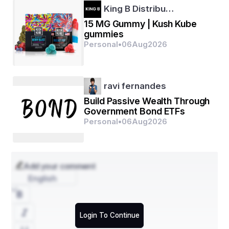
King B Distribu…
15 MG Gummy | Kush Kube
gummies
Personal
•
06
Aug
2026
ravi fernandes
Build Passive Wealth Through
Government Bond ETFs
Personal
•
06
Aug
2026
Add your comment
English
Login To Continue