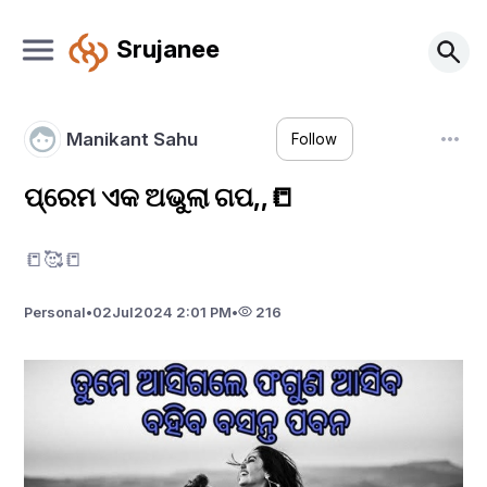
Srujanee
Manikant Sahu
Follow
ପ୍ରେମ ଏକ ଅଭୁଲା ଗପ,,📒
📒🥰📒
Personal
•
02
Jul
2024 2:01 PM
•
216