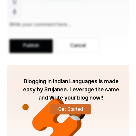
Publish
Cancel
Blogging in Indian Languages is made
easy by Srujanee. Leverage the same
and Write your blog now!!
Get Started
 କଣ ପାଇଁ ଯାଉଛୁ ହଟା ତ ଏମିତି କଣ କାମ ପଡ଼ିଲା । ସମୀର 
କହିଲା ମାଆ ମୋରୋ interview ଆସିଚି ସେଥିପାଇଁ ଯାଉଛି ।