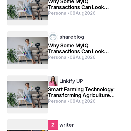
Why Some MyIQ
Transactions Can Look
Unfamiliar at First
Personal
•
08
Aug
2026
shareblog
Why Some MyIQ
Transactions Can Look
Unfamiliar at First
Personal
•
08
Aug
2026
Linkify UP
Smart Farming Technology:
Transforming Agriculture
Through Digital Innovation
Personal
•
08
Aug
2026
writer