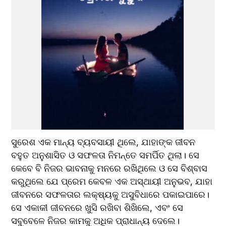
ସୁରେଶ ଏକ ମାନ୍ୟ ବ୍ୟବସାୟୀ ଥିଲେ, ଯାହାଙ୍କ ଜୀବନ 
ବହୁତ ଅନୁଶାସିତ ଓ ସଫଳତା ନିମନ୍ତେ ସମର୍ପିତ ଥିଲା। ସେ 
କେବେ ବି ନିଜର ଭାବନାକୁ ମନରେ ରଖିଥିଲେ ଓ ସେ ବିଶ୍ବାସ 
କରୁଥିଲେ ଯେ ପ୍ରେମ କେବଳ ଏକ ଅସ୍ଥାୟୀ ଅନୁଭବ, ଯାହା 
ଜୀବନରେ ସଫଳତାର ଲକ୍ଷ୍ୟକୁ ଅସୁବିଧାରେ ପକାଇପାରେ। 
ସେ ଏକାକୀ ଜୀବନରେ ଖୁସି ରଖିବା ଶିଖିଲେ, ଏବଂ ସେ 
ସବୁବେଳେ ନିଜର କାମକୁ ଅଧିକ ପ୍ରାଧାନ୍ୟ ଦେଲେ।