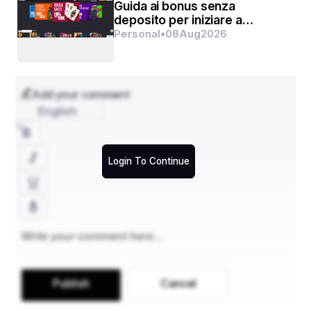
Guida ai bonus senza
deposito per iniziare a
giocare al casinò
Personal
•
08
Aug
2026
Add your comment
English
Login To Continue
Publish
Cancel