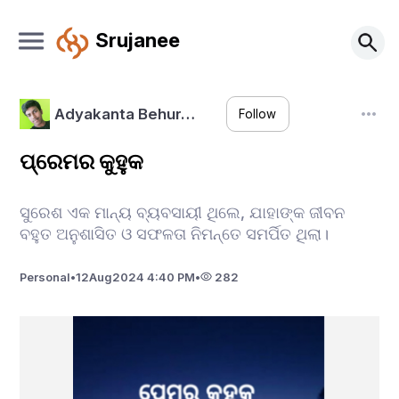
Srujanee
Adyakanta Behur…
Follow
ପ୍ରେମର କୁହୁକ
ସୁରେଶ ଏକ ମାନ୍ୟ ବ୍ୟବସାୟୀ ଥିଲେ, ଯାହାଙ୍କ ଜୀବନ
ବହୁତ ଅନୁଶାସିତ ଓ ସଫଳତା ନିମନ୍ତେ ସମର୍ପିତ ଥିଲା।
Personal
•
12
Aug
2024 4:40 PM
•
282