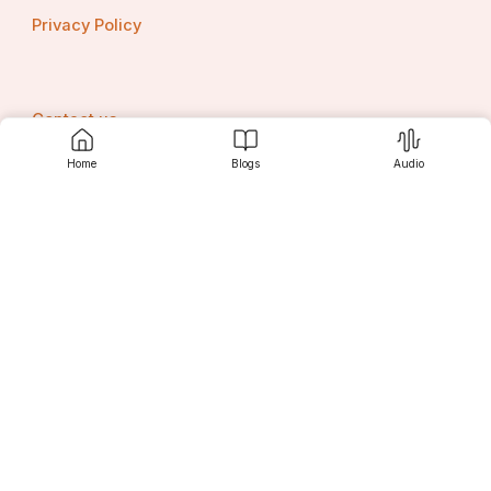
Privacy Policy
Contact us
Home
Blogs
Audio
Srujanee
Discover
For Readers