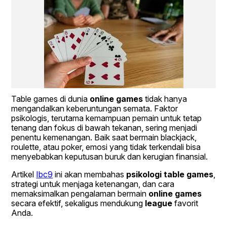
Table games di dunia 
online games
 tidak hanya 
mengandalkan keberuntungan semata. Faktor 
psikologis, terutama kemampuan pemain untuk tetap 
tenang dan fokus di bawah tekanan, sering menjadi 
penentu kemenangan. Baik saat bermain blackjack, 
roulette, atau poker, emosi yang tidak terkendali bisa 
menyebabkan keputusan buruk dan kerugian finansial.
Artikel 
Ibc9
 ini akan membahas 
psikologi table games
, 
strategi untuk menjaga ketenangan, dan cara 
memaksimalkan pengalaman bermain 
online games
secara efektif, sekaligus mendukung 
league
 favorit 
Anda.