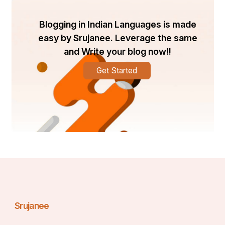
Kesalahan Psikologis yang Harus 
Blogging in Indian Languages is made
Dihindari
easy by Srujanee. Leverage the same
Chasing Losses:
 Mengejar kekalahan membuat 
and Write your blog now!!
pemain lebih sering kalah.
Overconfidence:
 Kemenangan beruntun bisa 
Get Started
membuat pemain mengambil risiko berlebihan.
Tilt:
 Kondisi di mana emosi mengambil alih strategi 
rasional. Tilt sering terlihat pada pemain poker dan 
blackjack.
Distraction:
 Bermain sambil terganggu oleh hal 
lain mengurangi fokus dan meningkatkan 
kesalahan taruhan.
Manfaat Menguasai Psikologi Table 
Games
Kontrol Lebih Baik:
 Pemain bisa mengambil 
Srujanee
keputusan lebih rasional.
Pengalaman Bermain Lebih Menyenangkan: