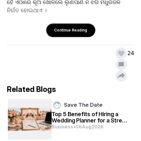
ହେଁ ଏଠାରେ କୂଅ ଖୋଳିଲେ ଲୁଣପାଣି ନ ଝରି ମଧୁରଜଳ 
ନିର୍ଗତ ହୋଇଥାଏ ।
Continue Reading
24
Related Blogs
Save The Date
Top 5 Benefits of Hiring a
Wedding Planner for a Stress
Free Wedding Experience
Business
•
06
Aug
2026