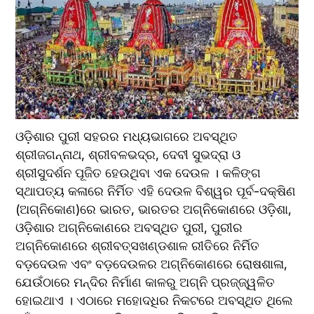
ଓଡ଼ିଶାର ପୁରୀ ସହରର ମଧ୍ୟଭାଗରେ ଅବସ୍ଥିତ 
ଶ୍ରୀଜଗନ୍ନାଥ, ଶ୍ରୀବଳଭଦ୍ର, ଦେବୀ ସୁଭଦ୍ରା ଓ 
ଶ୍ରୀସୁଦର୍ଶନ ପୂଜିତ ହେଉଥିବା ଏକ ଦେଉଳ । କଳିଙ୍ଗ 
ସ୍ଥାପତ୍ୟ କଳାରେ ନିର୍ମିତ ଏହି ଦେଉଳ ବିଶ୍ୱର ପୂର୍ବ-ଦକ୍ଷିଣ 
(ଅଗ୍ନିକୋଣ)ରେ ଭାରତ, ଭାରତର ଅଗ୍ନିକୋଣରେ ଓଡ଼ିଶା, 
ଓଡ଼ିଶାର ଅଗ୍ନିକୋଣରେ ଅବସ୍ଥିତ ପୁରୀ, ପୁରୀର 
ଅଗ୍ନିକୋଣରେ ଶ୍ରୀବତ୍ସଖଣ୍ଡଶାଳ ରୀତିରେ ନିର୍ମିତ 
ବଡ଼ଦେଉଳ ଏବଂ ବଡ଼ଦେଉଳର ଅଗ୍ନିକୋଣରେ ରୋଷଶାଳା, 
ଯେଉଁଠାରେ ମନ୍ଦିର ନିର୍ମାଣ କାଳରୁ ଅଗ୍ନି ପ୍ରଜ୍ଜ୍ୱଳିତ 
ହୋଇଥାଏ । ଏଠାରେ ମହୋଦଧିର ନିକଟରେ ଅବସ୍ଥିତ ଥିଲେ 