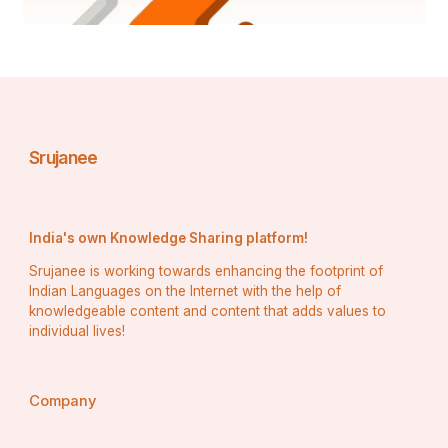
ଗର୍ବ ସେ ଯେ ତାହାଙ୍କର ଗଞ୍ଜିବାର ପାଇଂ ।
ଦିବ୍ୟଚିତ୍ତେ ବିଚାରିଲେ ତ୍ରୈଲୋକ୍ୟ ଗୋସାଇଂ ||
Srujanee
ଯେଉଂରୂପେ ବିଜୟ କଲେକ ତହିଂ ପାଇଂ ।
ଦିବ୍ୟ ଅବତାର ସେ ରାଉତ ରୂପ ହୋଇ ।
India's own Knowledge Sharing platform!
Srujanee is working towards enhancing the footprint of
Indian Languages on the Internet with the help of
knowledgeable content and content that adds values to
ଏହି ଜଗନ୍ନାଥଙ୍କର ମହିମା ଗହନ।
individual lives!
ଯେଉଂ ଭାବେ ବିଜେ କଲେ କହିବା ବହନ ।
Company