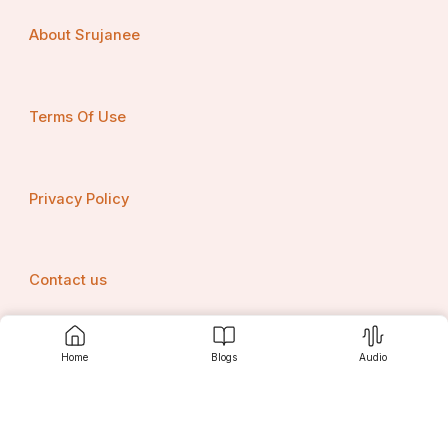
ୟେଥୁ ଅନନ୍ତରେ ଯେ ଶୁଣିମା ଦିବ୍ୟରୀତି।
About Srujanee
କପିଳେନ୍ଦ୍ରଦେବ ଯେ ଓଡ଼ିଶା ଗଜପତି ॥
Terms Of Use
ମହାପରତାପୀ ସେ ଯେ ବଳିଷ୍ଠ ରାଜନ ।
ଭାଗ୍ୟବଳେ ତାହାଙ୍କର ବହୁତ ନନ୍ଦନ ।।
Privacy Policy
କାହାର ବଳି ହିମିରି ନାମ ଅଟେ ଅବା ।
Contact us
କଳି ହିମିରି ଯେ ନାମ କାହାର କହିବା II
Home
Blogs
Audio
Srujanee
କେବା ବଳୀୟାର ଯାଯାହାରି ନାମ ବହି।
ମହା ହିମିରି ନାମ କେବଣ ପୁତ୍ର କହି ॥