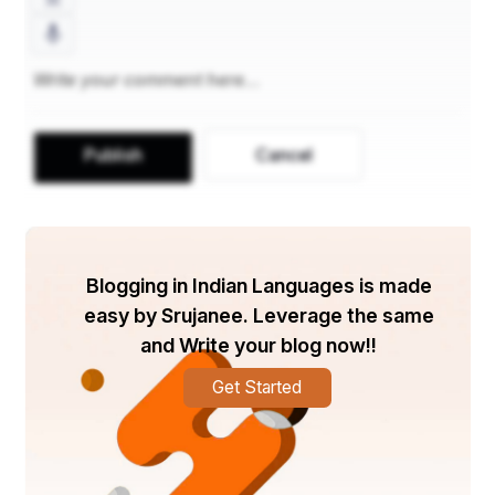
ଆଶ୍ରେ କରିଅଛି ମୁହିଂ ପୁଷୋତ୍ତମ ଦାସ ॥
ଶୁଣିବା ସୁଜନେ ଜଗନ୍ନାଥଙ୍କ ମହିମା ।’
Publish
Cancel
ଶ୍ରବଣକୁ ଆନନ୍ଦ ଅମୃତ ସୁଖସୀମା ॥୧୦॥
ଦକ୍ଷିଣକୁ କଟକାଇ କାଞ୍ଚି ଶାସନକୁ ।
Blogging in Indian Languages is made
easy by Srujanee. Leverage the same
ରାଉତରୂପେ ବିଜୟେ ରାଜା ମନ୍ଥନକୁ ॥
and Write your blog now!!
Get Started
ଆବର ବିଶେଷେ ସେହୁ ଭଣ୍ଡ ଗଣପତି।
ସେବାକୁ ନ ଆସି ସେ ଗରବ କରିଥାନ୍ତି ।