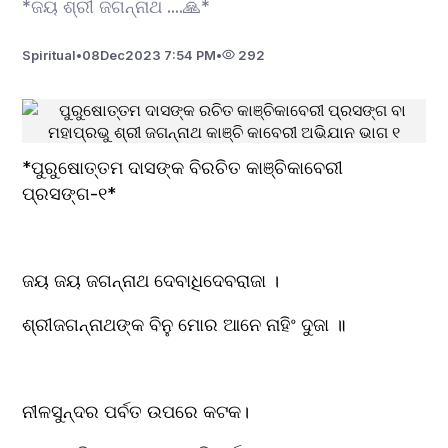
*ଜୟ ଶ୍ରୀ ଜଗନ୍ନାଥ ....🙏*
Spiritual
•
08
Dec
2023 7:54 PM
•
292
*ପୁରୁଷୋତ୍ତମ ଦାସଙ୍କ ବିରଚିତ କାଞ୍ଚିକାବେରୀ 
ପ୍ରସଙ୍ଗ-୧*
ଜୟ ଜୟ ଜଗନ୍ନାଥ ଦେବାଧିଦେବରାଜା ।
ଶ୍ରୀଜଗନ୍ନାଥଙ୍କ ବିନୁ ମୋର ଆନେ ନାହିଂ ଦୁଜା ॥
ନୀଳସୁନ୍ଦର ପର୍ବତ ଉପରେ କଟକ।