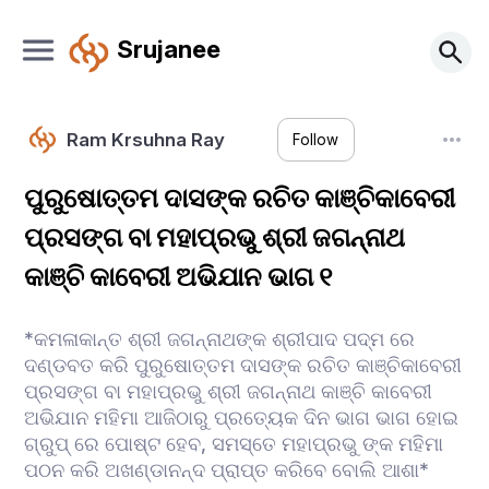
Srujanee
Ram Krsuhna Ray
Follow
ପୁରୁଷୋତ୍ତମ ଦାସଙ୍କ ରଚିତ କାଞ୍ଚିକାବେରୀ
ପ୍ରସଙ୍ଗ ବା ମହାପ୍ରଭୁ ଶ୍ରୀ ଜଗନ୍ନାଥ
କାଞ୍ଚି କାବେରୀ ଅଭିଯାନ ଭାଗ ୧
*କମଳାକାନ୍ତ ଶ୍ରୀ ଜଗନ୍ନାଥଙ୍କ ଶ୍ରୀପାଦ ପଦ୍ମ ରେ
ଦଣ୍ଡବତ କରି ପୁରୁଷୋତ୍ତମ ଦାସଙ୍କ ରଚିତ କାଞ୍ଚିକାବେରୀ
ପ୍ରସଙ୍ଗ ବା ମହାପ୍ରଭୁ ଶ୍ରୀ ଜଗନ୍ନାଥ କାଞ୍ଚି କାବେରୀ
ଅଭିଯାନ ମହିମା ଆଜିଠାରୁ ପ୍ରତ୍ୟେକ ଦିନ ଭାଗ ଭାଗ ହୋଇ
ଗ୍ରୁପ୍ ରେ ପୋଷ୍ଟ ହେବ, ସମସ୍ତେ ମହାପ୍ରଭୁ ଙ୍କ ମହିମା
ପଠନ‌ କରି ଅଖଣ୍ଡାନନ୍ଦ ପ୍ରାପ୍ତ କରିବେ ବୋଲି ଆଶା*