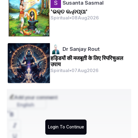
Susanta Sasmal
'ଭକ୍ତ କନ୍ନପ୍ପା'
କୋଟି କୋଟି ବୈକୁଣ୍ଠ ନାନାଦି ଅବତାର ।
Spiritual
•
08
Aug
2026
ୟେହୁ ଜଗନ୍ନାଥଙ୍କର ମନରୁ ବାହାର ।
Dr Sanjay Rout
ଆଉ ଯେତେ ବଇକୁଣ୍ଠନାଥଙ୍କ ମହିମା ।
हड्डियों की मजबूती के लिए स्पिरिचुअल
उपाय
ଶ୍ରବଣକୁ ଆନନ୍ଦ ଅମୃତଗଣସୀମା ।
Spiritual
•
07
Aug
2026
ଶ୍ରୀଜଗନ୍ନାଥଙ୍କୁ ଦାରୁବ୍ରହ୍ମରେ ନଗଣ ।
Add your comment
English
ମାନବଙ୍କ ଦୃଷ୍ଟିକି ଏମନ୍ତ ପରମାଣ ।
Login To Continue
ୟେଣୁ ମୁହିଂ ଛାଡିଲି ଏବେ ସର୍ବଆଶ ।