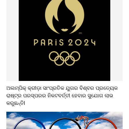
ଅଲମ୍ପିକ୍ କ୍ରୀଡ଼ା ସାଂପ୍ରତିକ ଯୁଗର ବିଶ୍ବର ପ୍ରତ୍ୟେକ 
ରାଷ୍ଟ୍ର ପରସ୍ପରର ନିକଟବର୍ତ୍ତୀ ହେବାର ସୁଯୋଗ ଲାଭ 
କରୁଛନ୍ତିl