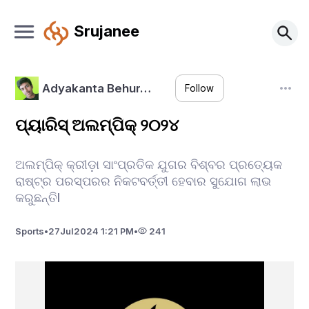
Srujanee
Adyakanta Behur…
Follow
ପ୍ୟାରିସ୍ ଅଲମ୍ପିକ୍ ୨୦୨୪
ଅଲମ୍ପିକ୍ କ୍ରୀଡ଼ା ସାଂପ୍ରତିକ ଯୁଗର ବିଶ୍ବର ପ୍ରତ୍ୟେକ
ରାଷ୍ଟ୍ର ପରସ୍ପରର ନିକଟବର୍ତ୍ତୀ ହେବାର ସୁଯୋଗ ଲାଭ
କରୁଛନ୍ତିl
Sports
•
27
Jul
2024 1:21 PM
•
241