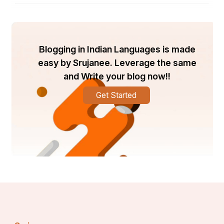
ଆଧ୍ୟାତ୍ମିକ ସଂଯୋଗକୁ ସୂଚିତ କରେ |
Blogging in Indian Languages is made
ସାମ୍ପ୍ରତିକ ଇତିହାସରେ, ରତ୍ନଭଣ୍ଡାରକୁ ଅନୁସନ୍ଧାନ 
easy by Srujanee. Leverage the same
କରିବାର ସବୁଠାରୁ ଉଲ୍ଲେଖନୀୟ ପ୍ରୟାସ ଜାରି ରହିଥିଲା । 
and Write your blog now!!
ମନ୍ଦିର ଅଧିକାରୀ ତଥା ସୁରକ୍ଷା କର୍ମୀଙ୍କ ସହ ଏକ ବିଶେଷଜ୍ଞ 
ଦଳ ଟ୍ରେଜେରୀ ଯାଞ୍ଚ ଆରମ୍ଭ କରିଥିଲେ।  ମନ୍ଦିରର 
Get Started
ସମ୍ପତ୍ତି ଲକ ପ୍ରକାଶ କରି ବାହାର କୋଠରୀ ଖୋଲା 
ଯାଇଥିଲା।  ତଥାପି, କବାଟଗୁଡ଼ିକର ଗଠନମୂଳକ ଅଖଣ୍ଡତା 
ଏବଂ ସେମାନଙ୍କୁ ଖୋଲିବାରେ ଜଡ଼ିତ ସମ୍ଭାବ୍ୟ ବିପଦ 
କାରଣରୁ ଭିତର କୋଠରୀକୁ ସିଲ୍ କରାଯାଇଥିଲା |  ଅଧିକ 
ଅନୁସନ୍ଧାନ ଏବଂ ଆହ୍ୱନ ସତ୍ତ୍ୱେ  ମନ୍ଦିରର ପବିତ୍ରତା 
ତଥା ଭଣ୍ଡାରର ସୁରକ୍ଷାକୁ ପ୍ରାଧାନ୍ୟ ଦେଇ ମନ୍ଦିର 
କର୍ତ୍ତୃପକ୍ଷ ଏକ ସତର୍କତା ଅବଲମ୍ବନ କରିଛନ୍ତି।
ଆଧୁନିକ ଦୃଷ୍ଟିକୋଣ ଏବଂ ସଂରକ୍ଷଣ 