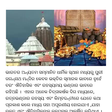
ଭାରତର ଅନ୍ୟତମ ସମ୍ମାନିତ ଧାର୍ମିକ ସ୍ଥାନ ମଧ୍ୟରୁ ପୁରୀ 
ଜଗନ୍ନାଥ ମନ୍ଦିର କେବଳ ଭକ୍ତିର ସ୍ମାରକ ଭାବରେ ନୁହେଁ 
ବରଂ ଐତିହାସିକ ଏବଂ ରହସ୍ୟମୟ ଭଣ୍ଡାର ଭାବରେ 
ରହିଅଛି ।  ଏହାର ଅନେକ ଚିତ୍ତାକର୍ଷକ ଦିଗ ମଧ୍ୟରେ, 
ରତ୍ନଭଣ୍ଡାର ରହସ୍ୟ ଏବଂ କିମ୍ବଦନ୍ତୀରେ ଯେତେ କଥା 
ପ୍ରକାଶ କଲେ ମଧ୍ୟ ତାହା ଅପୂରଣୀୟ ହୋଇଯାଏ ,ଯାହା 
ଭକ୍ତ ଏବଂ ଐତିହାସିକଙ୍କ କଳ୍ପନାକୁ ଆକର୍ଷିତ କରିଥାଏ ।