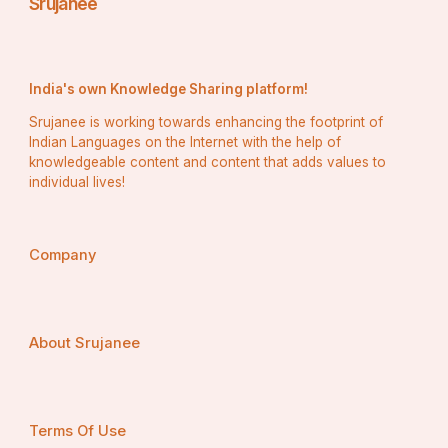
Srujanee
ପ୍ରୟାସ
:
ରତ୍ନଭଣ୍ଡାରଙ୍କ ଚିତ୍ତାକର୍ଷକ ଆକର୍ଷଣ ସାରା ବିଶ୍ୱରେ 
ପଣ୍ଡିତ, ପ୍ରତ୍ନତତ୍ତ୍ୱବିତ୍ ଏବଂ ଭକ୍ତଙ୍କଠାରୁ ଆଗ୍ରହ 
India's own Knowledge Sharing platform!
ସୃଷ୍ଟି କରୁଛି |  କେତେକ ଭିତର ପ୍ରକୋଷ୍ଠର ବୈଜ୍ଞାନିକ ଏବଂ 
Srujanee is working towards enhancing the footprint of
ବ୍ୟବସ୍ଥିତ ଅନୁସନ୍ଧାନ ପାଇଁ ଓକିଲାତି କରୁଥିବାବେଳେ 
Indian Languages on the Internet with the help of
ଅନ୍ୟମାନେ ଧାର୍ମିକ ଭାବନା ଏବଂ ପରମ୍ପରାକୁ ସମ୍ମାନ ଦେବା 
knowledgeable content and content that adds values to
individual lives!
ଆବଶ୍ୟକ କରନ୍ତି। ଆଧୁନିକ ସଂରକ୍ଷଣ ପ୍ରୟାସ ରତ୍ନ 
ଭଣ୍ଡାରର ସୁରକ୍ଷା ଏବଂ ଅଖଣ୍ଡତା ଉପରେ ଧ୍ୟାନ 
ଦେଇଥାଏ।  ଟ୍ରେଜେରୀକୁ ସମ୍ଭାବ୍ୟ ବିପଦରୁ ରକ୍ଷା କରିବା 
Company
ପାଇଁ ଉନ୍ନତ ନୀରିକ୍ଷଣ ପ୍ରଣାଳୀ ଏବଂ କଠୋର ପ୍ରବେଶ 
ଦ୍ଵାରକୁ କାର୍ଯ୍ୟକାରୀ କରାଯାଇଛି |  ଏଥିସହ, ମନ୍ଦିରର 
ସାଂସ୍କୃତିକ ତଥା ଆଧ୍ୟାତ୍ମିକ ଐତିହ୍ୟକୁ ବଞ୍ଚାଇ ରଖିବା 
ଉପରେ ଗୁରୁତ୍ୱ ଦେଇ ସ୍ୱଚ୍ଛତା ଏବଂ ପରମ୍ପରାକୁ 
About Srujanee
ସନ୍ତୁଳିତ କରିବା ବିଷୟରେ ଏକ ନିରନ୍ତର ସଂଳାପ ଅଛି ।
ସିଦ୍ଧାନ୍ତ:
Terms Of Use