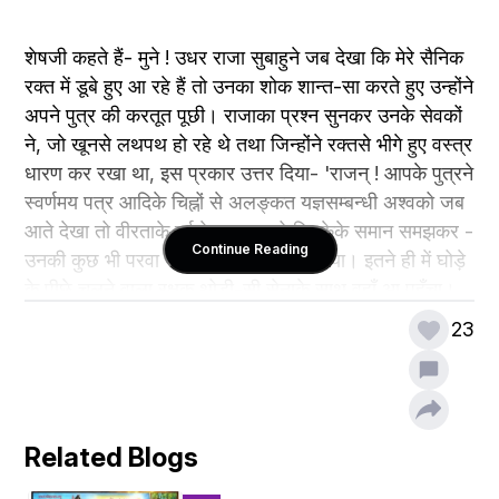
शेषजी कहते हैं- मुने ! उधर राजा सुबाहुने जब देखा कि मेरे सैनिक 
रक्त में डूबे हुए आ रहे हैं तो उनका शोक शान्त-सा करते हुए उन्होंने 
अपने पुत्र की करतूत पूछी। राजाका प्रश्न सुनकर उनके सेवकों 
ने, जो खूनसे लथपथ हो रहे थे तथा जिन्होंने रक्तसे भीगे हुए वस्त्र 
धारण कर रखा था, इस प्रकार उत्तर दिया- 'राजन् ! आपके पुत्रने 
स्वर्णमय पत्र आदिके चिह्नों से अलङ्कत यज्ञसम्बन्धी अश्वको जब 
आते देखा तो वीरताके गर्वसे शत्रुघ्नको तिनकेके समान समझकर - 
Continue Reading
उनकी कुछ भी परवा न करके उसे पकड़वा लिया। इतने ही में घोड़े 
के पीछे चलने वाला रक्षक थोड़ी-सी सेनाके साथ वहाँ आ पहुँचा। 
उसके साथ राजकुमारका बड़ा भारी युद्ध हुआ, जो रोंगटे खड़े कर 
23
देनेवाला था। आपके पुत्र दमन अपने बाणोंसे उस अश्व-रक्षकको 
मूर्च्छित करके ज्यों ही स्थिर हुए त्यों ही शत्रुघ्न भी अपनी सेनाओंसे 
घिरे हुए उपस्थित हो गये। तदनन्तर दोनों दलोंमें बड़ा भयङ्कर युद्ध 
छिड़ा, उसमें सब प्रकारके अस्त्र-शस्त्रोंका प्रयोग होने लगा। 
Related Blogs
उस युद्धमें आपके महाबली पुत्रने अनेकों' बार विजय पायी है, किन्तु 
इस समय शत्रुघ्रके भतीजेने वज्रास्त्र छोड़कर आपके वीर 