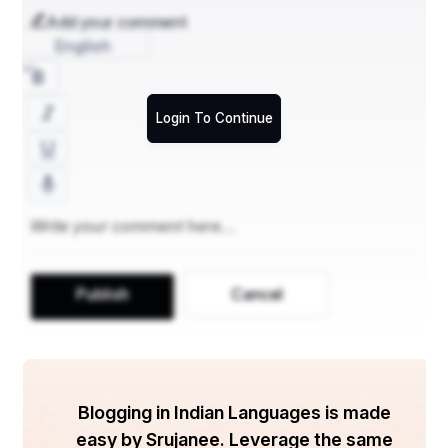
Add your comment
राजा सुबाहु का अपने भाई तथा पुत्रों सहित युद्ध हेतु आना तथा सेना 
English
का क्रौञ्च-व्यूह निर्माण राजा सुबाहु का अपने भाई तथा पुत्रों सहित 
युद्ध हेतु आना,
Login To Continue
Publish
Cancel
Blogging in Indian Languages is made
easy by Srujanee. Leverage the same