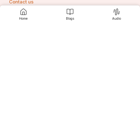
Contact us
Home
Blogs
Audio
Srujanee
Discover
For Readers
For Writers
Editor