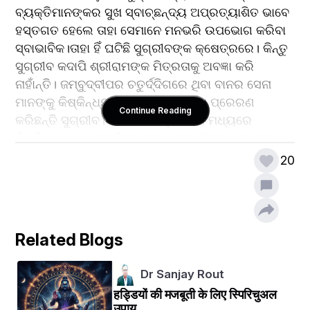
ବ୍ୟକ୍ତିମାନଙ୍କର ସୁଖ ସ୍ବାଚ୍ଛନ୍ଦ୍ୟ ଅପ୍ରତ୍ୟାଶିତ ଭାବେ 
ହସ୍ତଗତ ହେଲେ ତାହା ସେମାନେ ମନଭରି ଉପଭୋଗ କରିବା 
ସ୍ବାଭାବିକ।ତାହା ହିଁ ଘଟିଛି ସୁଗ୍ରୀବଙ୍କ କ୍ଷେତ୍ରରେ। କିନ୍ତୁ 
ସୁଗ୍ରୀବ କଦାପି ଶ୍ରୀରାମଙ୍କ ମିତ୍ରତାକୁ ଅବଜ୍ଞା କରି 
ନାହାଁନ୍ତି। ଜମ୍ବୁଦ୍ବୀପର ଚତୁର୍ଦ୍ଦିଗରେ ଥିବା ବାନର ସେନା 
ମାନଙ୍କୁ କିଷ୍କିନ୍ଧ୍ୟା ଆସିବା ପାଇଁ ବାର୍ତ୍ତା ପ୍ରେରଣ 
Continue Reading
କରିଛନ୍ତି ସୁଗ୍ରୀବ।ସେମାନେ ଅଳ୍ପସମୟ ମଧ୍ୟରେ 
କିଷ୍କିନ୍ଧ୍ୟାରେ ପହଞ୍ଚିବେ।ଆପଣ ସୁଗ୍ରୀବଙ୍କ ଉପରେ 
କ୍ରୋଧାନ୍ୱିତ ହୁଅନ୍ତୁ ନାହିଁ ଭ୍ରାତା ଲକ୍ଷ୍ମଣ।"
20
ଏହି ସମୟରେ ଲକ୍ଷ୍ମଣଙ୍କ ନିକଟରେ ପହଞ୍ଚି 
ଯୋଡହସ୍ତରେ ସୁଗ୍ରୀବ କହିଲେ.. ମିତ୍ର ଶ୍ରୀରାମଙ୍କ 
କାର୍ଯ୍ୟରେ ଘଟିଥିବା ବିଳମ୍ବ ପାଇଁ ମୋର ଅପରାଧ ଉଦାର 
Related Blogs
ହୃଦୟରେ କ୍ଷମା କରନ୍ତୁ ଭ୍ରାତା ଲକ୍ଷ୍ମଣ। ଯେଉଁ ରାଜପଦ 
ଓ ସୁଖସ୍ବାଚ୍ଛନ୍ଦ୍ୟର ମୁଁ ଆଜି ଅଧିକାରୀ ତାହା ମିତ୍ର 
Dr Sanjay Rout
ଶ୍ରୀରାମଙ୍କ ଯୋଗୁଁ ସମ୍ଭବ ହୋଇ ପାରିଛି।ତାଙ୍କୁ କିପରି ମୁଁ 
ଭୁଲିଯିବି ?ରାବଣର ଲଙ୍କାଗଡକୁ ଏକାକୀ ଅଵଲୀଳାକ୍ରମେ 
हड्डियों की मजबूती के लिए स्पिरिचुअल
उपाय