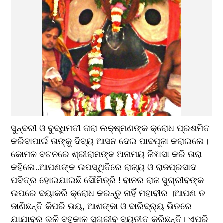
ସୁନ୍ଦରୀ ଓ ବୁଦ୍ଧିମତୀ ତାରା ଲକ୍ଷ୍ମଣଙ୍କ କ୍ରୋଧ ପ୍ରଶମିତ 
କରିବାପାଇଁ ତାଙ୍କୁ ଦିବ୍ୟ ଆସନ ଦେଇ ପାଦପୂଜା କରାଇଲେ।
କୋମଳ ବଚନରେ ଶ୍ରୀରାମଙ୍କ ଅନାମୟ ଜିଜ୍ଞାସା କରି ତାରା 
କହିଲେ..ଆପଣଙ୍କ ଉପସ୍ଥିତିରେ ରାଜ୍ୟ ଓ ରାଜପ୍ରସାଦ 
ପବିତ୍ର ହୋଇଯାଇଛି ସୌମିତ୍ରି ! ବାନର ରାଜ ସୁଗ୍ରୀବଙ୍କ 
ଉପରେ ଦୟାକରି କ୍ରୋଧ କରନ୍ତୁ ନାହିଁ ମହାବୀର ।ଆପଣ ତ 
ଜାଣିଛନ୍ତି କିପରି ଭୟ, ଆଶଙ୍କା ଓ ଦାରିଦ୍ର୍ୟ ଭିତରେ 
ଯାଯାବର ଭଳି ବହୁକାଳ ସୁଗ୍ରୀବ ବ୍ୟତୀତ କରିଛନ୍ତି। ଏପରି 