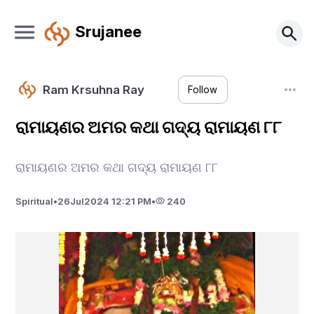
Srujanee
Ram Krsuhna Ray
Follow
ରାମାୟଣର ଅମର କଥା ଗଦ୍ୟ ରାମାୟଣ ୮୮
ରାମାୟଣର ଅମର କଥା ଗଦ୍ୟ ରାମାୟଣ ୮୮
Spiritual
•
26
Jul
2024 12:21 PM
•
240