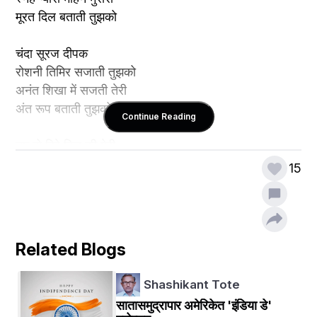
मूरत दिल बताती तुझको 
चंदा सूरज दीपक 
रोशनी तिमिर सजाती तुझको
अनंत शिखा में सजती तेरी
अंत रूप बताती तुझको 
Continue Reading
तुम हो हिरे दिल की मेरी
15
नाजुक कली बताती तुझको
मन की मोहन अदृश्य छवि
कविता की बंद बताती तुझको 
Related Blogs
हिए रंग लिए 
दुनिया भर में गाती तुझको 
Shashikant Tote
प्यार के चित्र उर में लिखती
मोती माणिक कहती तुझको 
सातासमुद्रापार अमेरिकेत 'इंडिया डे'