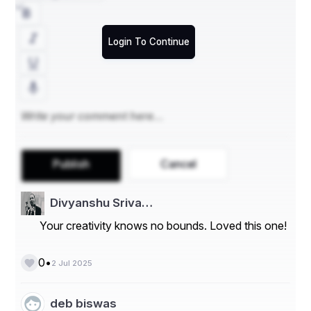
Login To Continue
Publish
Cancel
Divyanshu Sriva…
Your creativity knows no bounds. Loved this one!
•
0
2 Jul 2025
deb biswas