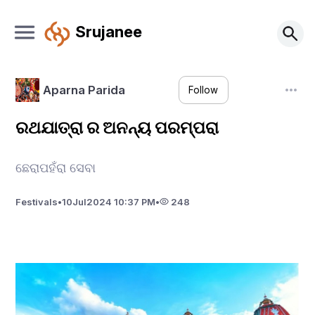
Srujanee
Aparna Parida
Follow
ରଥଯାତ୍ରା ର ଅନନ୍ୟ ପରମ୍ପରା
ଛେରାପହଁରା ସେବା
Festivals
•
10
Jul
2024 10:37 PM
•
248