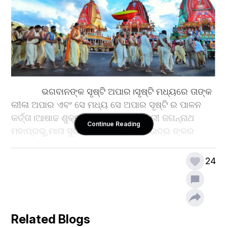
            ଭଗବାନଙ୍କ ସୃଷ୍ଟି ଅପାର।ସୃଷ୍ଟି ମଧ୍ୟରେ ତାଙ୍କ 
ଲୀଳା ଅପାର ଏବଂ ସେ ମଧ୍ୟ ସେ ଅପାର ସୃଷ୍ଟି ର ପାଳନ 
କର୍ତ୍ତା।ଆଷାଢ ଶୁକ୍ଳ ଦ୍ବିତୀୟା ତିଥିରେ ଶ୍ରୀ ଜଗନ୍ନାଥ 
Continue Reading
ମହାପ୍ରଭୁ,ମାତା ସୁଭଦ୍ରା ଏବଂ ଭ୍ରାତା ବଳଭଦ୍ର ଙ୍କର 
ରଥଯାତ୍ରା ଆରମ୍ଭ ହୁଏ।ପୃଥିବୀ ପୃଷ୍ଠରେ ଭଗବାନଙ୍କ 
ଲୀଳା ର ସତେ ଏହା ଏକ ଅଦ୍ଭୁଦପୂର୍ବ ଯାତ୍ରା!ଭକ୍ତ ଏବଂ 
24
ଭଗବାନଙ୍କ ମଧ୍ୟରେ ଘନିଷ୍ଠ ସମ୍ପର୍କ 
ଗଢିତୋଳିବାର,ଭକ୍ତ ର ଭଗବାନଙ୍କୁ ମନ ଭରି ନୟନରତ 
କରିବାର ଏବଂ ଭଗବାନଙ୍କର ଜନ୍ମଭୂମି ରୁ କର୍ମଭୂମି କୁ 
ଯିବାର ଏକ ଅଭିନବ ସର୍ଜନା।ରଥଯାତ୍ରା ର ଆକର୍ଷଣ ହେଉଛି 
Related Blogs
ଅନେକ ନୀତି, ଯାହାକି ଭଗବାନଙ୍କ ପାଇଁ ହୋଇଥାଏ।