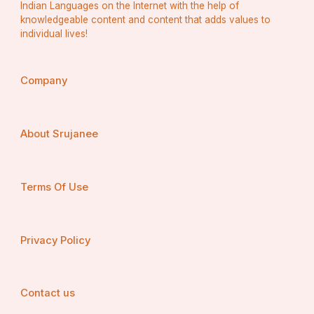
Indian Languages on the Internet with the help of
ଦିନ ରାଜା ମନ୍ଦିର ଆଗରେ ଥିବା ପାହାଚକୁ ସୁନାର ପହଁରାରେ 
knowledgeable content and content that adds values to
ଓଳାନ୍ତି"।ଏଥିରୁ ଅନୁମିତ ହୁଏ ଯେ,ଗଜପତି ଦିବ୍ୟସିଂହ 
individual lives!
ଦେବଙ୍କ ପର୍ଯ୍ୟନ୍ତ ଠାକୁରମାନଙ୍କ ପହଣ୍ଡି ବେଳେ 
ଶ୍ରୀମନ୍ଦିର ଆଗରେ ପାହଚ ଓ ରାସ୍ତାକୁ ସୁନା ଖଡି଼କାରେ 
Company
ଓଳାଇବା ବିଧି ବଳବତ୍ତର ଥିଲା।ମାତ୍ର ତାଙ୍କ ରୁଗ୍ଣ ପୁତ୍ର 
ରାଜା ମୁକୁନ୍ଦ ଦେବଙ୍କ ସମୟରେ ରଥ ଉପରର ଚତୁଃପାର୍ଶ୍ୱ 
ଛେରା ପହଁରାର ନୂତନ ବିଧି ବିଧାନ ହୋଇଥିଲା ଏବଂ ଏହି ପ୍ରଥା 
About Srujanee
ଅଦ୍ୟାବଧି ଅନୁସୃତ ହୋଇ ଆସୁଅଛି।
Terms Of Use
Privacy Policy
Contact us