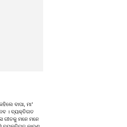
ହିଲେ ବାପା, ମା' 
ବ । ବ୍ୟକ୍ତିଗତ 
 ସେ ଗୀତକୁ ମନେ ମନେ 
ି ବ୍ୟକ୍ତିଗତ କାରଣ 