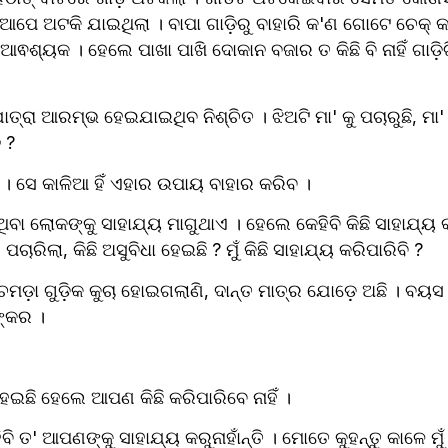
 ଆପେ ଅଟକି ଯାଇଥିଲା । ବାପା ଗାଡ଼ିରୁ ବାହାରି କ'ଣ ଗୋଟେ ଚେକ୍ କହି
ଵଶ୍ୟକ । ହେଲେ ପାଖା ପାଖି ଦୋକାନ ବଜାର ତ କିଛି ବି ନାହିଁ ଗାଡ଼ିଟ
ାତ୍ରା ଆରମ୍ଭ ହେଇଯାଇଥିବ ନିଶ୍ଚିତ । ଝିଅଟି ମା' କୁ ପଚାରୁଛି, ମା
 ?
ବା । ସେ କାଳିଆ ହିଁ ଏହାର ଉପାୟ ବାହାର କରିବ । 
ବା ଲୋକଙ୍କୁ ସାହାଯ୍ୟ ମାଗୁଥାଏ । ହେଲେ କେହିବି କିଛି ସାହାଯ୍ୟ କର
ାରିଲା, କିଛି ଅସୁବିଧା ହେଇଛି ? ମୁଁ କିଛି ସାହାଯ୍ୟ କରିପାରିବି ? 
ା ଗୁଡ଼ିକ କୁଚା ହୋଇଗଲାଣି, ଦାନ୍ତ ମାତ୍ର ଯୋଡ଼େ ଅଛି । ବୟସ ପା
୍କର । 
 ହେଇଛି ହେଲେ ଆପଣ କିଛି କରିପାରିବେ ନାହିଁ । 
ହିବି ତ' ଆପଣଙ୍କୁ ସାହାଯ୍ୟ କରୁନାହାଁନ୍ତି । ମୋତେ କୁହନ୍ତୁ କାଳେ ମୁଁ 