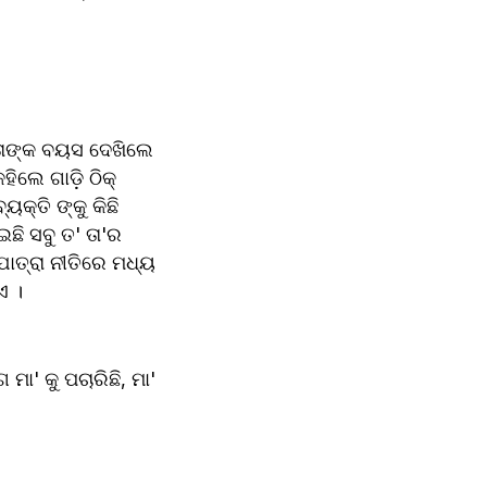
 ତାଙ୍କ ବୟସ ଦେଖିଲେ 
ଲେ ଗାଡ଼ି ଠିକ୍ 
କ୍ତି ଙ୍କୁ କିଛି 
ି ସବୁ ତ' ତା'ର 
ାତ୍ରା ନୀତିରେ ମଧ୍ୟ 
ଏ । 
' କୁ ପଚାରିଛି, ମା' 