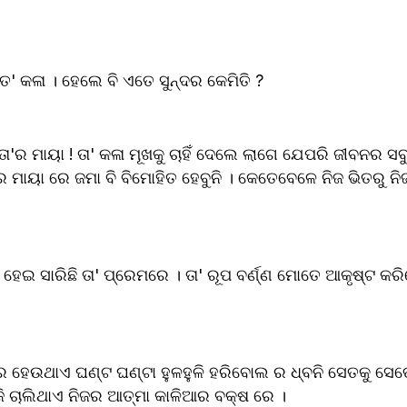
ତ' କଳା । ହେଲେ ବି ଏତେ ସୁନ୍ଦର କେମିତି ? 
ାତ ତା'ର ମାୟା ! ତା' କଳା ମୂଖକୁ ଚାହିଁ ଦେଲେ ଲାଗେ ଯେପରି ଜୀବନର ସବ
 ମାୟା ରେ ଜମା ବି ବିମୋହିତ ହେବୁନି । କେତେବେଳେ ନିଜ ଭିତରୁ ନ
ତ ହେଇ ସାରିଛି ତା' ପ୍ରେମରେ । ତା' ରୂପ ବର୍ଣ୍ଣ ମୋତେ ଆକୃଷ୍ଟ କରିନ
ର ହେଉଥାଏ ଘଣ୍ଟ ଘଣ୍ଟା ହୁଳହୁଳି ହରିବୋଲ ର ଧ୍ବନି ସେତକୁ ସେତେ
ି ଚାଲିଥାଏ ନିଜର ଆତ୍ମା କାଳିଆର ବକ୍ଷ ରେ । 