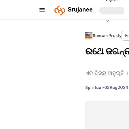
English
Srujanee
Suvram Prusty
F
ରଥେ ଜଗନ୍ନା
ଏକ ଦିବ୍ୟ ଅନୁଭୂତି ।
Spiritual
•
03
Aug
2024 