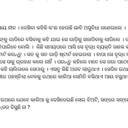
ୟ ହୀନ । ଦେଖିବା କହିକି କ'ଣ ହେଉଛି ଭାବି ଅସୁବିଧା ଜଣେଇଲେ । 
୍କୁ ଗାଡିରେ ବସିବାକୁ କହି ଯାଇ ସେ ଗାଡ଼ିକୁ ସଜାଡିବାକୁ ଲାଗିଲେ ।
ରିପାରିବେ ବୋଲି ।  କିଛି ସମୟପରେ ଆସି ସେ ବୃଦ୍ଧ ବ୍ୟକ୍ତି ଜଣକ କହି
 କରନ୍ତୁ । ସତ କୁ ସତ ଗାଡ଼ି ଷ୍ଟାର୍ଟ ହେଇଗଲା । ବାପା ସେ ବୃଦ୍ଧ ବ୍ୟ
 ତାକୁ ଗ୍ରହଣ କଲେ ନାହିଁ । ପରନ୍ତୁ କହିଲେ ମତେ ସେ ଜଗା ପଠେଇଛ
କହି ଚାଲିଗଲେ ସେଠାରୁ । ଏସବୁ କିଛି ଅଜବ ଲାଗୁଥାଏ । ସେଦିନ ରଥଯ
ରୀର ପହଞ୍ଚିଲା ବେଳକୁ ରଥରେ କାଳିଆ ସେମିତି ବସିଥାଏ ଆଉ ହସୁଥା
 ରଥରେ ଯେବେ କାଳିଆ କୁ ଦେଖିଦେଇଛି ସେଇ ଝିଅଟି, ସଙ୍ଗେ ସଙ୍ଗେ ମା
ଦର ଦିସୁଛି ନା ?