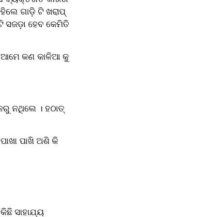
ଲେ ଗାଡ଼ି ଟି ଖରାପ୍ 
ି ସଜଡ଼ା ହେବ କେମିତି 
' ଆମେ କଣ କାଳିଆ କୁ 
ୁ ନଥିଲେ । ହଠାତ୍‌ 
ଖା ପାଖି ଅଶି କି 
କିଛି ସାହାଯ୍ୟ 