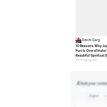
Smriti Garg
10 Reasons Why Ja
Puri Is One of India
Beautiful Spiritual 
Travel
•
05
Aug
2026
Add your com
English