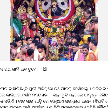
ୟନ ପଥ ଗାମି ଭବ ତୁମେ" ॥🙌
ିବାର ବାହାରିଛନ୍ତି ପୁରୀ ଅଭିମୁଖେ ରଥଯାତ୍ରା ଦେଖିବାକୁ । ପରିବାର କ
 କାଳିଆର ଦର୍ଶନ ମନଲୋଭା । କାହାକୁ ବି ସହଜରେ ଆକୃଷ୍ଟ କରିନେ
ଲେ ସଭିଏଁ । ବାଟ ସାରା ଗାଡ଼ି ରେ ବାଜୁଥାଏ ଜଗନ୍ନାଥ ଭଜନ । ଝିଅଟି
ଠାତ୍ ବାଟରେ ଗାଡ଼ି ଅଟକିଲା । ଗାଡିଟି ଅଟକେଇବାର ସେମିତି କୌଣସ