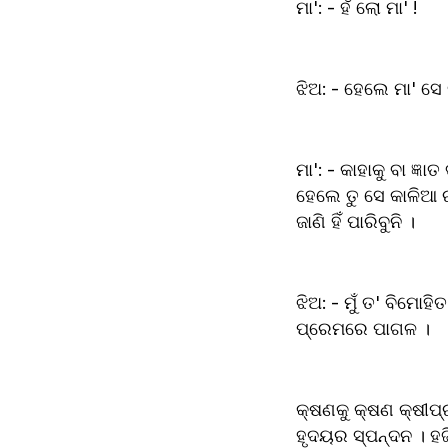
ମା': - ହଁ ଲୋ ମା' ! 
ଝିଅ: - ହେଲେ ମା' ସେ 
ମା': - କାହାକୁ ବା ଜ୍ଞ
ହେଲେ ତୁ ସେ କାଳିଆ ର
ଜାଣି ହିଁ ପାରିବୁନି । 
ଝିଅ: - ମୁଁ ତ' ବିମୋହି
ପ୍ରେମରେ ପାଗଳ । 
କ୍ଷଣକୁ କ୍ଷଣ କ୍ଷୀପ୍
ହୃଦୟର ସ୍ପନ୍ଦନ । ହଜ