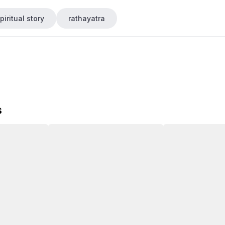
piritual story
rathayatra
s