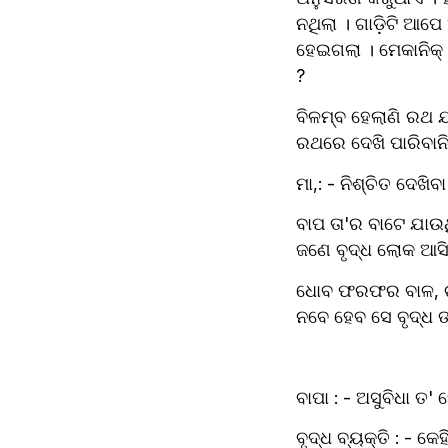
ନଥିଲା । ଗାଡ଼ିଟି ଆପେ
ହେଇଗଲା । ମେକାନିକ୍ ଆ
? 
ବିଳମ୍ବ ହେଲାଣି ରଥ ଯ
ରଥରେ ଦେଖି ପାରିବାନି
ମା,: - ନିଶ୍ଚିତ ଦେଖି
ବାପ ତା'ର ବାଟେ ଯାଉଥି
ଜଣେ ବୃଦ୍ଧ ଲୋକ ଆସି ପଚ
ଧୋବ ଫରଫର ବାଳ, ଚମଡ଼
ନବେ ହେବ ସେ ବୃଦ୍ଧ ଙ
ବାପା : - ଅସୁବିଧା ତ'
ବୃଦ୍ଧ ବ୍ୟକ୍ତି : - କେ