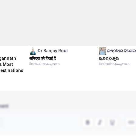
Dr Sanjay Rout
ଲଷ୍ମୀଧର ବିଶୋ
gannath
अनिद्रा को विदाई दें
ଭାବର ଠାକୁର
's Most
Spiritual
•
Spiritual
•
05
Aug
2026
04
Aug
2026
Destinations
ment