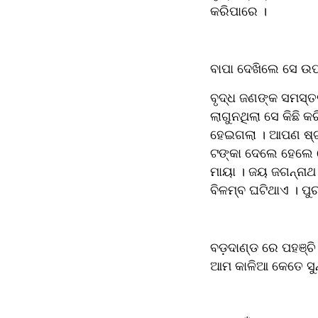
କରିପାରେ । 
ବାପା ଦେଖିଲେ ସେ ଉପା
ବୃଦ୍ଧ ଜଣଙ୍କ ସମସ୍ତଙ
ଲାଗୁନଥିଲା ସେ କିଛି କ
ହେଇଗଲା । ଆପଣ ଷ୍ଟାର୍ଟ
ଟଙ୍କା ଦେଲେ ହେଲେ ସେ
ମାୟା । ଜୟ ଜଗନ୍ନାଥ 
ବିଳମ୍ବ ଘଟିଥାଏ । ପୁ
ବଡ଼ଦାଣ୍ଡ ରେ ପହଞ୍ଚି
ଆମ କାଳିଆ କେତେ ସୁନ୍