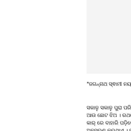
"ଜଗନ୍ନାଥ ସ୍ଵାମୀ ନ
ସକାଳୁ ସକାଳୁ ପୁରା ପର
ଆଉ ଛୋଟ ଝିଅ । ରଥରେ
କାର୍ ରେ ବାହାରି ପଡ଼ି
ଅନୁସରଣ କରୁଥାଏ । ହ