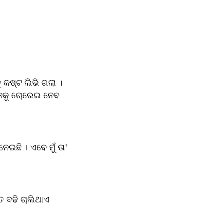
ୁ କଷ୍ଟ ଲିଭି ଗଲା । 
ିଜକୁ ଚୋରେଇ ନେବ 
େଇଛି । ଏବେ ମୁଁ ତା' 
 ବଢି ଚାଲିଥାଏ 