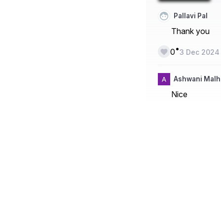
Pallavi Pal
Thank you
•
0
3 Dec 2024
Ashwani Malh
Nice
•
1
29 Jul 2024
Blogging in I