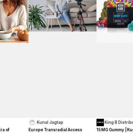
Kunal Jagtap
King B Distri
ra of
Europe Transradial Access
15 MG Gummy | Ku