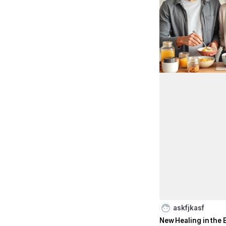
askfjkasf
New Healing in the E