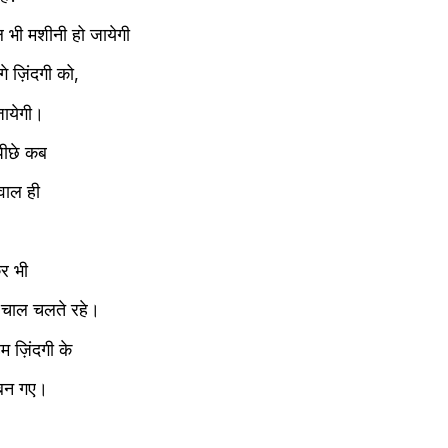
ल भी मशीनी हो जायेगी
े ज़िंदगी को,
जायेगी।
 पीछे कब
वाल ही
र भी
़ चाल चलते रहे।
म ज़िंदगी के
 बन गए।