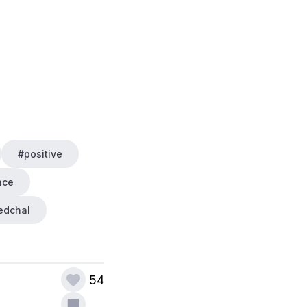
#positive
nce
edchal
54