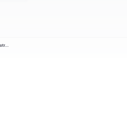
otr…
ndian Languages is made easy by Srujanee. Lev
and Write your blog now!!