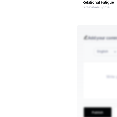
Relational Fatigue
Personal
•
07
Aug
2026
Add your com
English
Publish