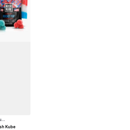
bu…
sh Kube