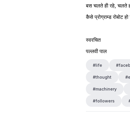
बस चलते ही रहे, चलते ह
कैसे प्रोग्राम्ड रोबोट ह
स्वरचित
पल्लवी पाल
#life
#face
#thought
#
#machinery
#followers