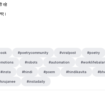
ी रहे
ो गए।
book
#poetrycommunity
#viralpost
#poetry
emotions
#robots
#automation
#worklifebala
#insta
#hindi
#poem
#hindikavita
#bh
#srujanee
#instadaily