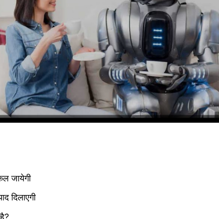
िकल जायेगी
 याद दिलाएगी
 है?