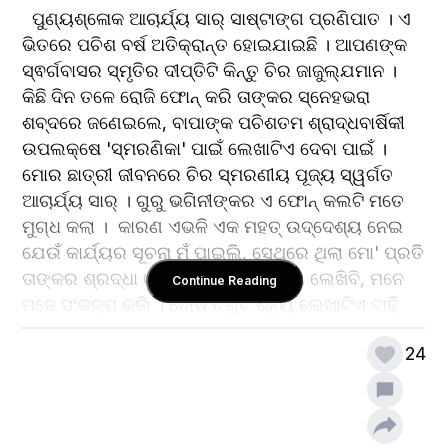
  ପୁଣ୍ୟଶ୍ଳୋକ ଆଚାର୍ଯ୍ୟ ସାର୍ ସାଷ୍ଟାଙ୍ଗ ପ୍ରଣିପାତ । ଏ 
ଭିତରେ ପଚିଶ ବର୍ଷ ଅତିକ୍ରାନ୍ତ ହୋଇଯାଇଛି । ଆପଣଙ୍କ 
ସ୍ଵର୍ଗବାସର ସ୍ମୃତିର ଦୀପ୍ତିଟି କିନ୍ତୁ ଚିର ଜାଜୁଲ୍ଯମାନ । 
କିଛି ଦିନ ତଳେ ରୋଜି ଫୋନ୍‌ କରି ତାଙ୍କର ସ୍ନେହଭରା 
ଶବ୍ଦରେ ଜଣେଇଲେ, ବାପାଙ୍କ ପଚିଶତମ ଶ୍ରାଦ୍ଧବାର୍ଷିକୀ 
ଉପଲକ୍ଷେ 'ସ୍ମରଣିକା' ପାଇଁ ଲେଖାଟିଏ ଦେବା ପାଇଁ । 
ମୋର ଛାତ୍ରୀ ଜୀବନରେ ଚିର ସ୍ମରଣୀୟ ପୂଜ୍ୟ ସ୍ୱର୍ଗତ 
ଆଚାର୍ଯ୍ୟ ସାର୍ । ଗୁରୁ ଭଗିନୀଙ୍କର ଏ ଫୋନ୍‌ କଲଟି ମତେ 
ମୁଗ୍ଧ କଲା ।  କାରଣ ଏଭଳି ଏକ ମହତ୍‌ ଉଦ୍ଦେଶ୍ୟ ନେଇ 
ଯେଉଁ କାର୍ଯ୍ୟର ସୂଚନା ମୁଁ ପାଇଲି, ସେଥିରେ ଥିଲା ମୋ' ପ୍ରତି 
ତାଙ୍କର ଶ୍ରଦ୍ଧା ଓ ବିଶ୍ୱାସ । ମୁଁ ଅବଶ୍ୟ ଲେଖିବି, ମନେ 
Continue Reading
ମନେ ସଂକଳ୍ପ କଲି । ଦୋଷ ତ୍ରୁଟି ଶୂନ୍ୟ ଲେଖାଟିଏ ବାଢ଼ି 
ଦେବା ପାଇଁ କେତେ ଦୂର ସଫଳ ହେବି ସମୟ ହିଁ ତା'ର ଉତ୍ତର 
24
ଦେବ । ୨୭ ଜାନୁଆରୀ ୨୦୨୪କୁ ସ୍ଵର୍ଗତ ବୃନ୍ଦାବନ ଆଚାର୍ଯ୍ୟ 
ସାର୍ ଙ୍କର ପଚିଶତମ ଶ୍ରାଦ୍ଧବାର୍ଷିକୀ ଅନୁଷ୍ଠିତ ହେବ ।