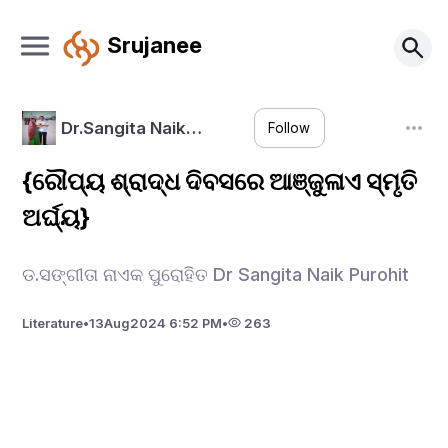
Srujanee
Dr.Sangita Naik…
Follow
{ରୌପ୍ୟ ଶ୍ରାଦ୍ଧ ଦିବସରେ ଆଞ୍ଜୁଳାଏ ସ୍ମୃତି
ଅର୍ଘ୍ୟ}
ଡ.ସଙ୍ଗୀତା ନାଏକ ପୁରୋହିତ Dr Sangita Naik Purohit
Literature
•
13
Aug
2024 6:52 PM
•
263