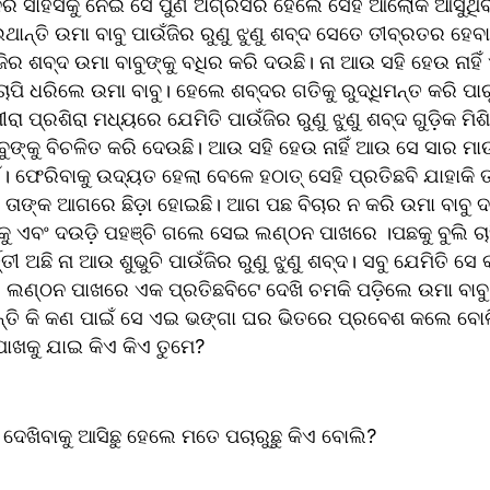
ା ମନର ସାହସକୁ ନେଇ ସେ ପୁଣି ଅଗ୍ରସର ହେଲେ ସେହି ଆଲୋକ ଆସୁଥିବ
୍ତି ଉମା ବାବୁ ପାଉଁଜିର ରୁଣୁ ଝୁଣୁ ଶବ୍ଦ ସେତେ ତୀବ୍ରତର ହେବା
ିର ଶବ୍ଦ ଉମା ବାବୁଙ୍କୁ ବଧିର କରି ଦଉଛି। ନା ଆଉ ସହି ହେଉ ନାହିଁ 
ାପି ଧରିଲେ ଉମା ବାବୁ। ହେଲେ ଶବ୍ଦର ଗତିକୁ ରୁଦ୍ଧିମନ୍ତ କରି ପାରୁ
ା ପ୍ରଶିରା ମଧ୍ୟରେ ଯେମିତି ପାଉଁଜିର ରୁଣୁ ଝୁଣୁ ଶବ୍ଦ ଗୁଡ଼ିକ ମିଶି
ବୁଙ୍କୁ ବିଚଳିତ କରି ଦେଉଛି। ଆଉ ସହି ହେଉ ନାହିଁ ଆଉ ସେ ସାର ମାଉସ
ଁ। ଫେରିବାକୁ ଉଦ୍ୟତ ହେଲା ବେଳେ ହଠାତ୍ ସେହି ପ୍ରତିଛବି ଯାହାକି ତ
ା ତାଙ୍କ ଆଗରେ ଛିଡ଼ା ହୋଇଛି। ଆଗ ପଛ ବିଚାର ନ କରି ଉମା ବାବୁ ଦ
 ଏବଂ ଦଉଡ଼ି ପହଞ୍ଚି ଗଲେ ସେଇ ଲଣ୍ଠନ ପାଖରେ ।ପଛକୁ ବୁଲି ଚାହି
ତୀ ଅଛି ନା ଆଉ ଶୁଭୁଚି ପାଉଁଜିର ରୁଣୁ ଝୁଣୁ ଶବ୍ଦ। ସବୁ ଯେମିତି ସେ 
 ଲଣ୍ଠନ ପାଖରେ ଏକ ପ୍ରତିଛବିଟେ ଦେଖି ଚମକି ପଡ଼ିଲେ ଉମା ବାବୁ
ଥାନ୍ତି କି କଣ ପାଇଁ ସେ ଏଇ ଭଙ୍ଗା ଘର ଭିତରେ ପ୍ରବେଶ କଲେ ବୋଲ
ପାଖକୁ ଯାଇ କିଏ କିଏ ତୁମେ?
 ଦେଖିବାକୁ ଆସିଛୁ ହେଲେ ମତେ ପଚାରୁଛୁ କିଏ ବୋଲି?