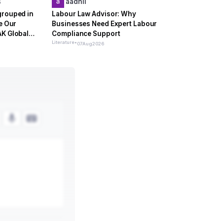
s
aadhil
grouped in
Labour Law Advisor: Why
te Our
Businesses Need Expert Labour
AK Global
Compliance Support
e
Literature
•
07
Aug
2026