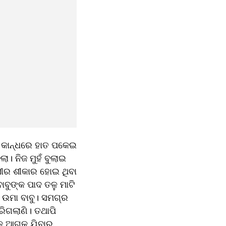
ୁ କାନ୍ଧରେ ହାତ ପକେଇ 
। ନିଜ ମୁହଁ ବୁଲାଇ 
ଉସୀର ଶୀକାର ହୋଇ ଥିବା 
ବୁଙ୍କ ପାଦ ତଳୁ ମାଟି 
ଉମା ବାବୁ। ସମଗ୍ର 
ିଗଲାଣି। ତଥାପି 
ୁ ଆଗକୁ ଯିବାରୁ 