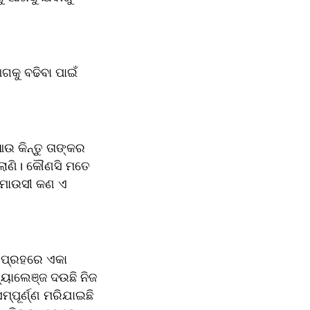
କୁ ବଢିବା ପାଇଁ 
ଉ କିନ୍ତୁ ତାଙ୍କର 
ଲାଣି। କୌଣସି ମତେ 
 ମାଉସୀ କଣ ଏ 
 ପ୍ରହରେ ଏକା 
ୟାଲେଞ୍ଜ ଦଉଛି ନିଜ 
ପୂର୍ଣ୍ଣ ମରିଯାଇଛି 