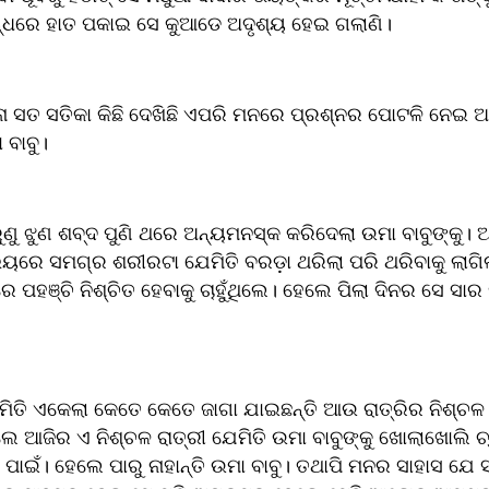
ନ୍ଧରେ ହାତ ପକାଇ ସେ କୁଆଡେ ଅଦୃଶ୍ୟ ହେଇ ଗଲାଣି।
ା ସତ ସତିକା କିଛି ଦେଖିଛି ଏପରି ମନରେ ପ୍ରଶ୍ନର ପୋଟଳି ନେଇ ଆଗ
ବାବୁ।
 ରୁଣୁ ଝୁଣ ଶବ୍ଦ ପୁଣି ଥରେ ଅନ୍ୟମନସ୍କ କରିଦେଲା ଉମା ବାବୁଙ୍କୁ। ଆ
ଁ। ଭୟରେ ସମଗ୍ର ଶରୀରଟା ଯେମିତି ବରଡ଼ା ଥରିଲା ପରି ଥରିବାକୁ ଲାଗି
 ପହଞ୍ଚି ନିଶ୍ଚିତ ହେବାକୁ ଚାହୁଁଥିଲେ। ହେଲେ ପିଲା ଦିନର ସେ ସାର
ମିତି ଏକେଲା କେତେ କେତେ ଜାଗା ଯାଇଛନ୍ତି ଆଉ ରାତ୍ରିର ନିଶ୍ଚଳ
େ ଆଜିର ଏ ନିଶ୍ଚଳ ରାତ୍ରୀ ଯେମିତି ଉମା ବାବୁଙ୍କୁ ଖୋଲାଖୋଲି ଚ୍
ାଇଁ। ହେଲେ ପାରୁ ନାହାନ୍ତି ଉମା ବାବୁ। ତଥାପି ମନର ସାହାସ ଯେ ସମ୍