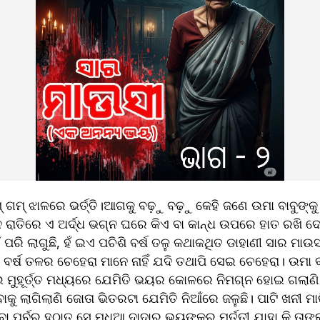
 ଗମ୍ ଝାଳରେ ଭର୍ତ୍ତି।ଆଗକୁ ବଢ଼ୁ ବଢ଼ୁ କେହି ଜଣେ ଉମା ବାବୁଙ୍କ
 ରାତିରେ ଏ ଅର୍ଦ୍ଧ ଭଗ୍ନ ଘରେ କିଏ ବା କାନ୍ଧ ଉପରେ ହାତ ରଖି ଦେଲା
ୁହଁ ପରି ଲାଗୁଛି, ହଁ ଇଏ ପଚିଶି ବର୍ଷ ତଳୁ କଥାକଥିତ ଡାହାଣୀ ସାର ମା
ି ବର୍ଷ ତଳର ଚେହେରା ମାନେ ନାହିଁ ଯଦି ତଥାପି ସେଇ ଚେହେରା। ଉମା ବା
 ମୁହୂର୍ତ୍ତ ମଧ୍ୟରେ ଯେମିତି ଭୟର କୋଳରେ ନିମଗ୍ନ ହୋଇ ଗଲାଣି 
ୁ ଲାଗିଲାଣି ଜୋତା ଭିତରଟା ଯେମିତି ନିଆଁରେ ଜଳୁଛି। ପାଟି ଖନୀ ମାର
ବା ପୂର୍ବରୁ ହଠାତ୍ ସେ ମଧୁଆ ଦାଦାର ଭୟଙ୍କର ମୂର୍ତ୍ତୀ ଯାହା କି ତାଙ୍କ