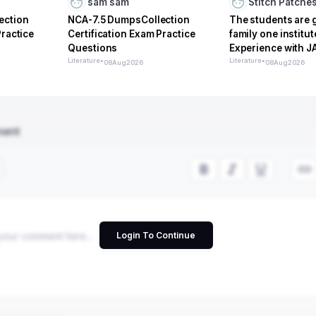
sam sam
Stitch Patche
ection
NCA-7.5 DumpsCollection
The students are 
Practice
Certification Exam Practice
family one institu
Questions
Experience with J
Literature
•
Education Institut
Literature
•
08
Aug
2026
08
Aug
2026
ment
Login To Continue