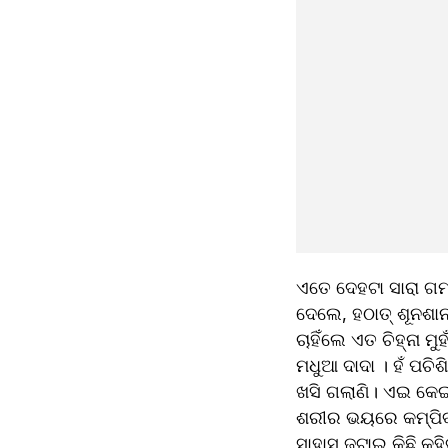
ଏତେ ଦେହଟା ସାରା ଗମ୍
ଦେଲେ, ହଠାତ୍ ଶୂନଶାନ
ଚାହିଁଲେ ଏତ ଚିହ୍ନା ମ
ମଧୁଆ ଦାଦା । ହଁ ପଚିଶ
ଖସି ଗଲାଣି। ଏଇ କେଇ
ଶରୀର ଭୟରେ କମ୍ପିବାକ
ସାହାସ ଜୁଟାଇ କିଛି କହି