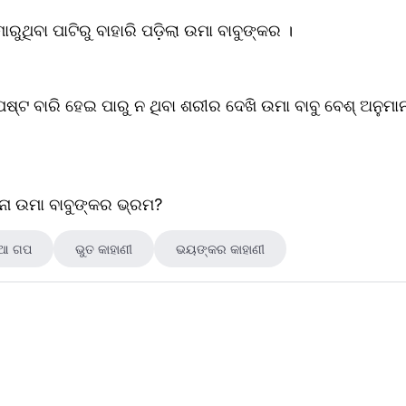
ାରୁଥିବା ପାଟିରୁ ବାହାରି ପଡ଼ିଲା ଉମା ବାବୁଙ୍କର ।
ଟ ବାରି ହେଇ ପାରୁ ନ ଥିବା ଶରୀର ଦେଖି ଉମା ବାବୁ ବେଶ୍ ଅନୁମାନ 
ନା ଉମା ବାବୁଙ୍କର ଭ୍ରମ?
ିଆ ଗପ
ଭୁତ କାହାଣୀ
ଭୟଙ୍କର କାହାଣୀ