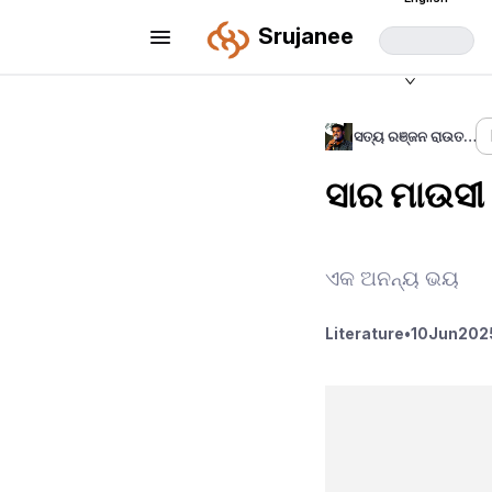
Srujanee
ସତ୍ୟ ରଞ୍ଜନ ରାଉତ…
ସାର ମାଉସୀ
ଏକ ଅନନ୍ୟ ଭୟ
Literature
•
10
Jun
2025