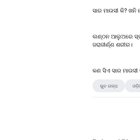
ସାର ମାଉସୀ କି? ଖନି ମ
ଲଣ୍ଠନ ଆଲୁଅରେ ସ୍ପଷ୍
ଜରାଜୀର୍ଣ୍ଣ ଶରୀର।
କଣ ସିଏ ସାର ମାଉସୀ 
ଭୁତ ଗଳ୍ପ
ଓଡ଼