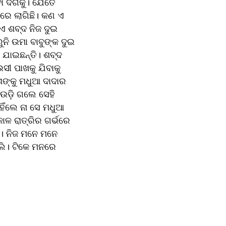
ା ଦିଗକୁ। ଯେତେ 
ରେ ଲାଗିଛି। କଣ ଏ 
ଏ ଶବ୍ଦ ନିଜ ଦୁଇ 
ନି ଉମା ବାବୁଙ୍କ ଦୁଇ 
 ଯାଇଛନ୍ତି। ଶବ୍ଦ 
ୀ ପାଖକୁ ଯିବାକୁ 
ାଙ୍କୁ ମଧୁଆ ଦାଦାର 
ଉଡ଼ି ଗଲେ ସେହି 
ଁଲେ ନା ସେ ମଧୁଆ 
କାଳ ରାତ୍ରିର ଗର୍ଭରେ 
। ନିଜ ମନେ ମନେ 
ି। ଟିକେ ମନରେ 