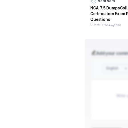
sam sam
NCA-7.5 DumpsColl
Certification Exam 
Questions
Literature
•
08
Aug
2026
Add your com
English