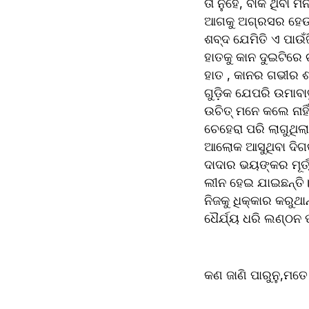
ତା ନୁହେଁ, ବାକି ଥିବ
ଆଗକୁ ଅଗ୍ରସର ହେଉଥାନ
ଶବ୍ଦ ଯେମିତି ଏ ପାଉଁଜ
ହାତକୁ କାନ ଦୁଇଟିରେ ଚ
ହାତ , କାନର ଗଭୀର ଶୀର
ଗୁଡ଼ିକ ଯେପରି ଉମାବା
ଉଚିତ୍ ମନେ କଲେ ନାହି
ଚେହେରା ପରି ଲାଗୁଥିଲ
ଆଲୋକ ଆସୁଥିବା ଦିଗକୁ
ଦାଦାର ଭୟଙ୍କର ମୂର୍ତ୍
ଲୀନ ହେଇ ଯାଇଛନ୍ତି।
ନିଜକୁ ଧିକ୍କାର କରୁ
ଧୈର୍ଯ୍ୟ ଧରି ଲଣ୍ଠନ 
କଣ ଜାଣି ପାରୁନୁ,ମତେ