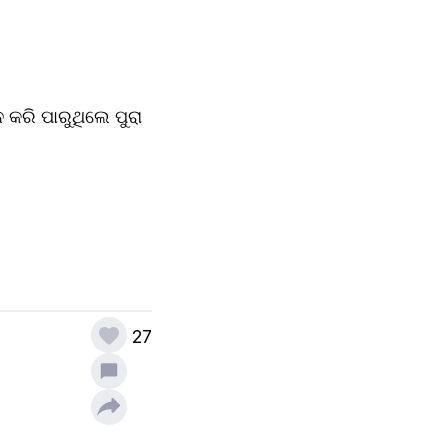
କରି ପାରୁଥିଲେ ପୁରା 
27