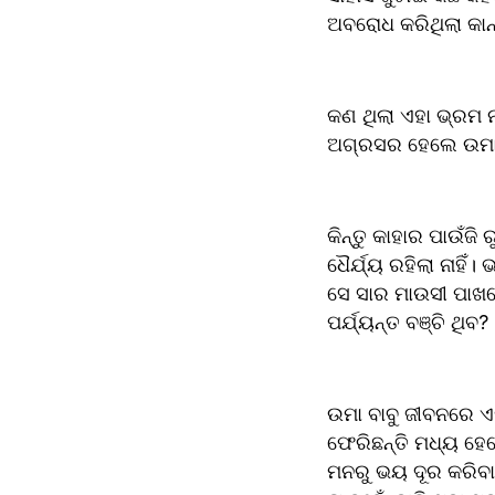
ଅବରୋଧ କରିଥିଲା କା
କଣ ଥିଲା ଏହା ଭ୍ରମ ନ
ଅଗ୍ରସର ହେଲେ ଉମା 
କିନ୍ତୁ କାହାର ପାଉଁଜି
ଧୈର୍ଯ୍ୟ ରହିଲା ନାହି
ସେ ସାର ମାଉସୀ ପାଖରେ
ପର୍ଯ୍ୟନ୍ତ ବଞ୍ଚି ଥିବ?
ଉମା ବାବୁ ଜୀବନରେ ଏ
ଫେରିଛନ୍ତି ମଧ୍ୟ ହେଲ
ମନରୁ ଭୟ ଦୂର କରିବା ପ