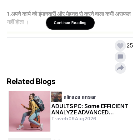
1.अपने कार्य को ईमानदारी और मेहनत से करने वाला कभी असफल 
नहीं होता
 ।
Continue Reading
25
Related Blogs
aliraza ansar
ADULTS PC: Some EFFICIENT
ANALYZE ADVANCED
PERSONAL COMPUTERS
Travel
•
09
Aug
2026