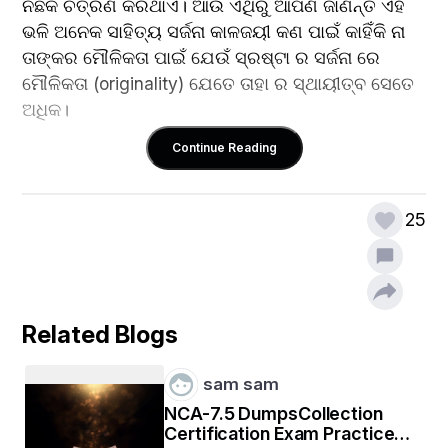
ନିଛକ ଚିତ୍ରଣ କରିଥାଏ। ଆଉ ଏଥିରୁ ଆପଣ ଜାଣନ୍ତି ଏହି 
ଭଳି ଅନେକ ସାହିତ୍ୟ ସର୍ଜନା କାଳଜୟୀ କଣ ପାଇଁ କାହିଁକି ନା 
ତାଙ୍କର ମୌଳିକତା ପାଇଁ ଯେଉଁ ସ୍ରଷ୍ଟା ର ସର୍ଜନା ରେ 
ମୌଳିକତା (originality) ଯେତେ ତାହା ର ସ୍ଥାୟୀତ୍ବ ସେତେ 
ଅଧିକ।
Continue Reading
ପ୍ରଥମେ ଜାଣିବା ମୌଳିକତା କଣ ଓ ସାହିତ୍ୟ ସର୍ଜନା ରେ 
25
ଏହାର ଆବଶ୍ୟକତା କଣ। ମୌଳିକତା ହେଉଛି ତାହା ଯାହା ତୁମ 
ଲେଖାକୁ ଭିଡ଼ ଭିତରୁ ଅଲଗା କରେ , ଯାହା ତୁମ ସାହିତ୍ୟ କୁ 
ତୁମ ନାମ ବିନା ବି ଏହା ତୁମର ସର୍ଜନା ବୋଲି ଚିତ୍କାର କରେ , 
ଯାହା ତୁମ ସାହିତ୍ୟ ଦ୍ଵାରା କେତେ ଲୋକଙ୍କୁ ପ୍ରେରଣା 
ଯୋଗାଇଥାଏ । 
Related Blogs
sam sam
NCA-7.5 DumpsCollection
ସାହିତ୍ୟ ସର୍ଜନା ରେ ଏହାର ଆବଶ୍ୟକତା ଜାଣିବା। ଯଦି 
Certification Exam Practice
ମୌଳିକତା ଆପଣଙ୍କ ସାହିତ୍ୟ ରେ ନାହିଁ ତେବେ ଏହା ଜନାଦୃତ 