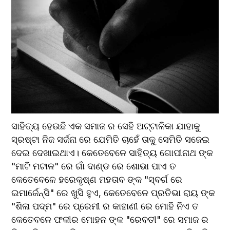
ସାହିତ୍ୟ ହେଉଛି ଏକ ସମାଜ ର ସେହି ଅଟ୍ଟାଳିକା ଯାହାକୁ 
ସ୍ରଷ୍ଟା ନିଜ ସର୍ଜନା ରେ ଯେମିତି ଚାହେଁ ତାକୁ ସେମିତି ସଜେଇ 
ଦେଇ ଦେଖାଇଥାଏ। କେତେବେଳେ ସାହିତ୍ୟ ଗୋପୀନାଥ ଙ୍କ 
"ମାଟି ମଟାଳ" ରେ ଗାଁ ଦାଣ୍ଡ ରେ ଶୋଭା ପାଏ ତ 
କେତେବେଳେ ହରେକୃଷ୍ଣ ମହତାବ ଙ୍କ "ସ୍ବର୍ଗ ରେ 
ଇମାର୍ଜେନ୍ସି" ରେ ଖୁସି ହୁଏ, କେତେବେଳେ ପ୍ରତିଭା ରାୟ ଙ୍କ 
"ଶିଳା ପଦ୍ମ" ରେ ପ୍ରେମୀ ର କାହାଣୀ ରେ ମୋହି ନିଏ ତ 
କେତେବଳେ ଫକୀର ମୋହନ ଙ୍କ "ରେବତୀ" ରେ ସମାଜ ର 