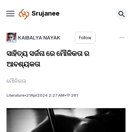
Srujanee
KAIBALYA NAYAK
Follow
ସାହିତ୍ୟ ସର୍ଜନା ରେ ମୌଳିକତା ର
ଆବଶ୍ୟକତା
ମୌଳିକତା
Literature
•
21
Apr
2024 2:27 AM
•
261