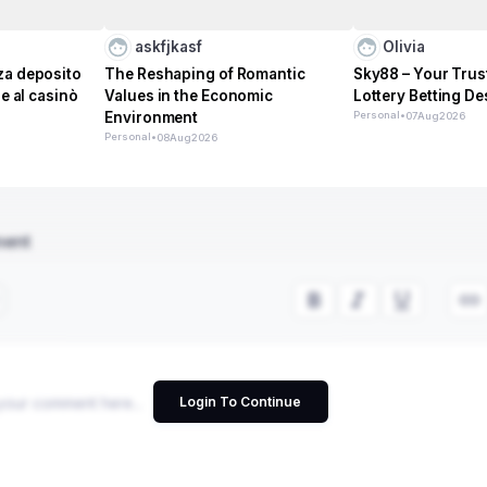
askfjkasf
Olivia
za deposito
The Reshaping of Romantic
Sky88 – Your Trus
re al casinò
Values in the Economic
Lottery Betting De
Environment
Personal
•
07
Aug
2026
Personal
•
08
Aug
2026
ment
Login To Continue