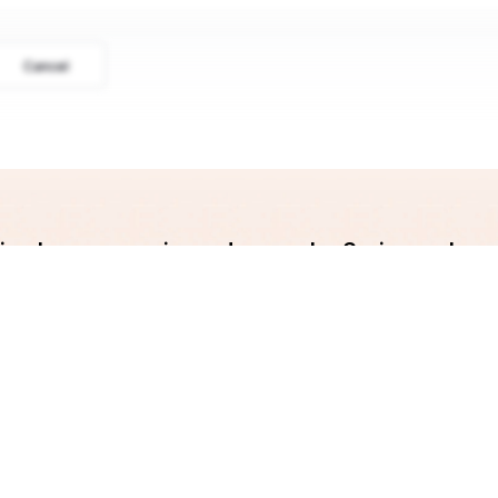
Cancel
ndian Languages is made easy by Srujanee. Lev
and Write your blog now!!
Get Started