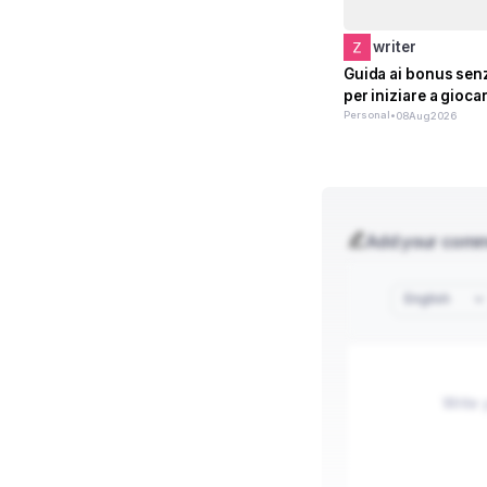
writer
Guida ai bonus sen
per iniziare a gioca
Personal
•
08
Aug
2026
Add your com
English