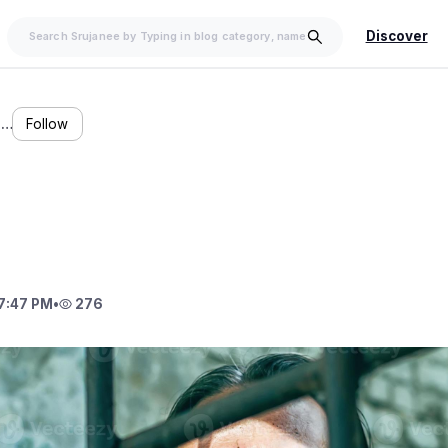
Discover
M…
Follow
7:47 PM
•
276