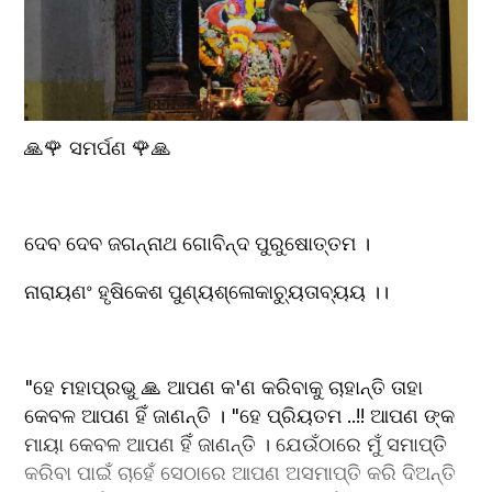
🙏🌹 ସମର୍ପଣ 🌹🙏
ଦେବ ଦେବ ଜଗନ୍ନାଥ ଗୋବିନ୍ଦ ପୁରୁଷୋତ୍ତମ ।
ନାରାୟଣଂ ହୃଷିକେଶ ପୁଣ୍ୟଶ୍ଳୋକାଚ୍ୟୁତାବ୍ୟୟ ।।
"ହେ ମହାପ୍ରଭୁ 🙏 ଆପଣ କ'ଣ କରିବାକୁ ଚାହାନ୍ତି ତାହା 
କେବଳ ଆପଣ ହିଁ ଜାଣନ୍ତି । "ହେ ପ୍ରିୟତମ ..!! ଆପଣ ଙ୍କ 
ମାୟା କେବଳ ଆପଣ ହିଁ ଜାଣନ୍ତି । ଯେଉଁଠାରେ ମୁଁ ସମାପ୍ତି 
କରିବା ପାଇଁ ଚାହେଁ ସେଠାରେ ଆପଣ ଅସମାପ୍ତି କରି ଦିଅନ୍ତି 