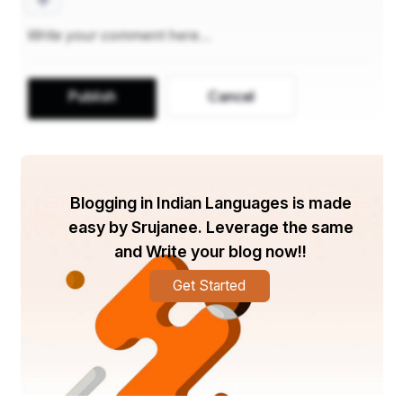
🙏 ଓଁ ତ୍ଵଦିୟଂ ବସ୍ତୁ ଗୋବିନ୍ଦ ତୁଭ୍ୟେମେବ ସମର୍ପଏତ୍🙏
🌹🙏ଜୟ ଶ୍ରୀ ଜଗନ୍ନାଥ ସ୍ବାମୀ 🙏🌹
Publish
Cancel
Blogging in Indian Languages is made
easy by Srujanee. Leverage the same
and Write your blog now!!
Get Started