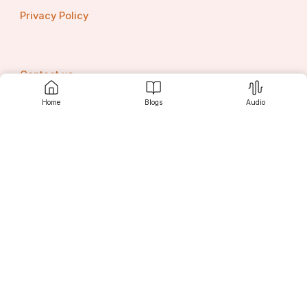
Privacy Policy
Contact us
Home
Blogs
Audio
Srujanee
Discover
For Readers