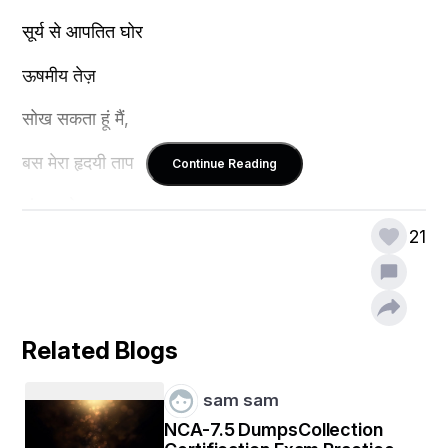
सूर्य से आपतित घोर 
ऊषमीय तेज़
सोख सकता हूं मैं,
बस मेरा हृदयी ताप 
Continue Reading
संभाल लेना तुम। 
21
मेरे द्वारा किया गया 
हर एक पाप, लगाया
Related Blogs
गया इल्जाम और
sam sam
फेंकी गईं इन सारी तोहमतों से,
NCA-7.5 DumpsCollection