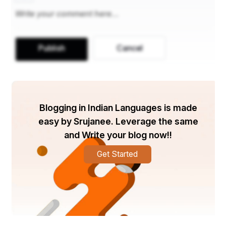
आर्य भारतीय भाषाओं का मूल यही वैदिक संस्कृत है। ईरानी भाषा 
का प्राचीनतम रूप पारसियों के मूल धार्मिक ग्रन्थ ’जेन्द अवेस्ता’ 
में निहित है। पश्चिमी शाखा में नौ वर्ग हैं जिनमें यूरोप की सभी 
प्राचीन और नव्य भाषाएँ सम्मिलति हैं। ये वर्ग इस प्रकार का है 
Publish
Cancel
भारोपीय परिवार
पश्चिमी शाखापूर्वी शाखा: 
:तोखारी वर्ग, हित्ताइत वर्ग, बाल्तो स्लाविक 
वर्ग (प्राचीन रूसी, पोलिश आदि), आर्मेनियन वर्ग, अल्बेयिन वर्ग, 
ग्रीक वर्ग( प्राचीन तथा अर्वाचीन ग्रीक), इतेलियन वर्ग (लेटिन, 
Blogging in Indian Languages is made
फ़्रैंच, इतेलियन, स्पेनिश आदि), कैल्टिक वर्ग (ब्रेतन भाषा), 
easy by Srujanee. Leverage the same
जर्मनीय वर्ग (अंग्रेज़ी, डच, जर्मन, स्केण्डिनोवियन
and Write your blog now!!
भारतीय वर्ग
Get Started
ईरानी वर्ग