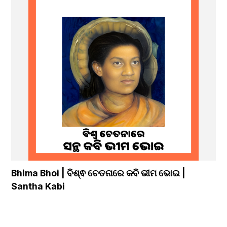
Bhima Bhoi | ବିଶ୍ଵ ଚେତନାରେ କବି ଭୀମ ଭୋଇ | 
Santha Kabi