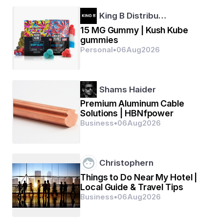
King B Distribu…
15 MG Gummy | Kush Kube
gummies
Personal
•
06
Aug
2026
Shams Haider
Premium Aluminum Cable
Solutions | HBNfpower
Business
•
06
Aug
2026
Christophern
Things to Do Near My Hotel |
ଓଡ଼ିଶାର ଆତ୍ମା, ତା'ର ସାଧୁ ସଜ୍ଜନ, ସନ୍ନ୍ୟାସୀମାନଙ୍କ 
Local Guide & Travel Tips
ଜୀବନ ଦର୍ଶନରେ ପୂରି ରହିଛି । ସେମାନେ ଯେଉଁ ମହାନ୍‌ 
Business
•
06
Aug
2026
ଚିନ୍ତାଧାରାର ବଶବର୍ତ୍ତୀ ହୋଇଛନ୍ତି, ସେହି ଭାବଧାରା ଦ୍ୱାରା 
ସେମାନେ ଅନୁପ୍ରାଣିତ କରାନ୍ତି ଏ ଦେଶର ଅନ୍ଧକାରାଚ୍ଛନ୍ନ 