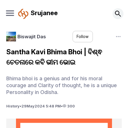
Srujanee
Biswajit Das
Follow
Santha Kavi Bhima Bhoi | ବିଶ୍ଵ
ଚେତନାରେ କବି ଭୀମ ଭୋଇ
Bhima bhoi is a genius and for his moral
courage and Clarity of thought, he is a unique
Personality in Odisha.
History
•
29
May
2024 5:48 PM
•
300