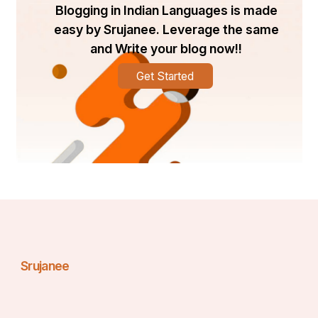
Blogging in Indian Languages is made
easy by Srujanee. Leverage the same
ହନୁମାନ ନଗର ଆସ୍କା ରୋଡ଼ 
and Write your blog now!!
ବ୍ରହ୍ମପୁର ଗଞ୍ଜାମ !!
Get Started
Srujanee