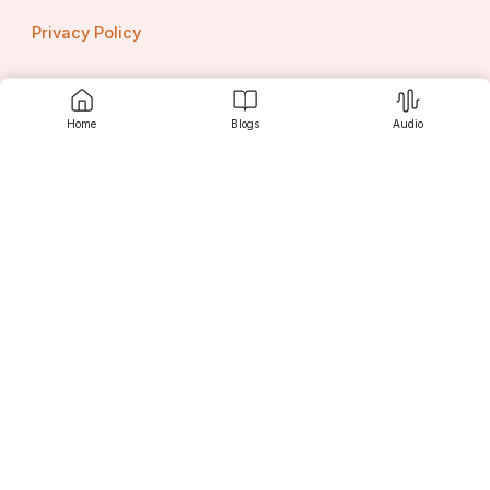
Privacy Policy
Home
Blogs
Audio
Contact us
Srujanee
Discover
For Readers