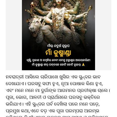
ନବରାତ୍ରୀ ଆସିଲେ ଚାରିପାଖେ ଖୁସିର ଏକ ସୁନ୍ଦର ଭାବ 
ଦେଖାଯାଏ। ଘରସବୁ ସଫା ହୁଏ, ନୂଆ ପୋଷାକ କିଣା ହୁଏ, 
ଏବଂ ମନେ ମନେ ମା ଦୁର୍ଗାଙ୍କ ଆଗମନର ପ୍ରତୀକ୍ଷା ଚାଲେ। 
ପୂଜା, ଭୋଗ, ଆଳତୀ ଓ ପ୍ରାର୍ଥନାରେ ଘରସବୁ ଭକ୍ତିରେ 
ଭରିଯାଏ। ଏହି ସୁନ୍ଦର ପର୍ବ ଦେଖିଲା ପରେ ମନେ ପଡ଼େ, 
ପ୍ରମୁଖ କଥା,ଏତେ ବଡ଼ ଏକ ପୂଜା ପରମ୍ପରା ଆରମ୍ଭ 