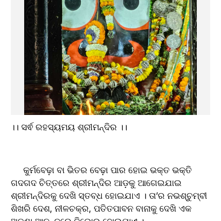
।। ସର୍ଵ ରହସ୍ୟମୟ ଶ୍ରୀମନ୍ଦିର ।।
     କୁର୍ମବେଢ଼ା ବା ଭିତର ବେଢ଼ା ପାର ହୋଇ ଭକ୍ତ ଭକ୍ତି 
ଗଦଗଦ ଚିତ୍ତରେ ଶ୍ରୀମନ୍ଦିର ଆଡ଼କୁ ଆଗେଇଯାଇ 
ଶ୍ରୀମନ୍ଦିରକୁ ଦେଖି ସ୍ତବ୍ଧ ହୋଇଯାଏ । ତା’ର ନଭଶ୍ଚୁମ୍ବୀ 
ଶିଖରି ଦେଶ, ନୀଳଚକ୍ର, ପତିତପାବନ ବାନାକୁ ଦେଖି ଏକ 