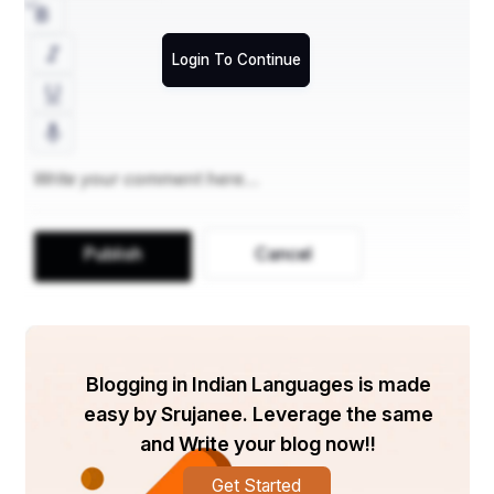
  ଶ୍ରୀଜଗନ୍ନାଥଙ୍କ ମୁଖ୍ୟମନ୍ଦିରଟି ହେଉଛି ବିମାନ ବା 
Login To Continue
ମୁଖ୍ୟମନ୍ଦିର। ଏହି ବିମାନ ବା ଗର୍ଭଗୃହର ରନୃସିଂହାସନରେ 
ମହାପ୍ରଭୁ ଶ୍ରୀଜଗନ୍ନାଥ ମହାପ୍ରଭୁ, ଶ୍ରୀବଳଭଦ୍ର, ଦେବୀ 
ସୁଭଦ୍ରା, ସୁଦର୍ଶନ, ଶ୍ରୀଦେବୀ, ଭୂଦେବୀ, ପ୍ରଭୃତି 
ସପ୍ତବିଗ୍ରହ ବିଦ୍ୟମାନ । ବିମାନ ବା ଗର୍ଭଗୃହ ସତ୍ଵଗୁଣ 
ଆଧାରିତ ବୋଲି ଲୋକବିଶ୍ବାସ ରିହିଛି | ଶ୍ରୀକ୍ଷେତ୍ର, 
ଶ୍ରୀମନ୍ଦିର ଓ ଶ୍ରୀମନ୍ଦିରର ଗର୍ଭଗୃହ ସିଦ୍ଧପୀଠ ଭାବରେ 
Publish
Cancel
ସର୍ବଜନବିଦିତ ।
Blogging in Indian Languages is made
easy by Srujanee. Leverage the same
and Write your blog now!!
Get Started