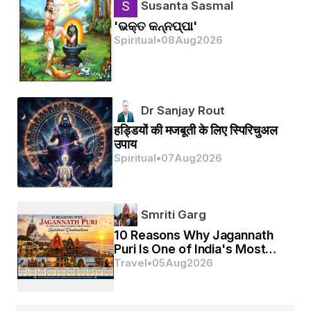
Susanta Sasmal
'ଭକ୍ତ କନ୍ନପ୍ପା'
Spiritual
•
08
Aug
2026
Dr Sanjay Rout
हड्डियों की मजबूती के लिए स्पिरिचुअल
उपाय
Spiritual
•
07
Aug
2026
Smriti Garg
10 Reasons Why Jagannath
Puri Is One of India's Most
Beautiful Spiritual
Travel
•
05
Aug
2026
Destinations