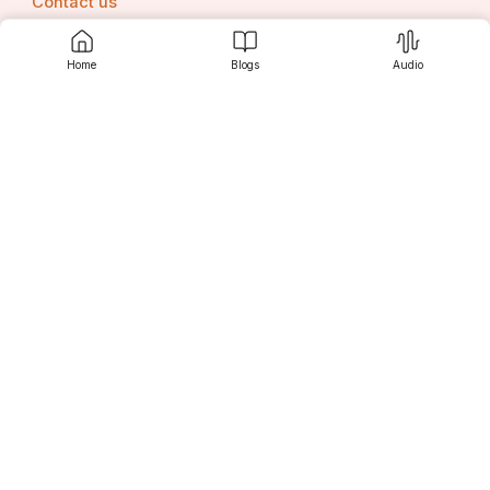
Contact us
Home
Blogs
Audio
Srujanee
Discover
For Readers
For Writers
Editor