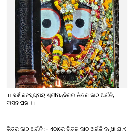
।। ସର୍ଵ ରହସ୍ୟମୟ ଶ୍ରୀମନ୍ଦିରର ଭିତର କାଠ ଅର୍ଗଳି, 
ବାସନ ଘର ।। 
ଭିତର କାଠ ଅର୍ଗଳି :- ଏଠାରେ ଭିତର କାଠ ଅର୍ଗଳି ବନ୍ଧା ଯାଏ 