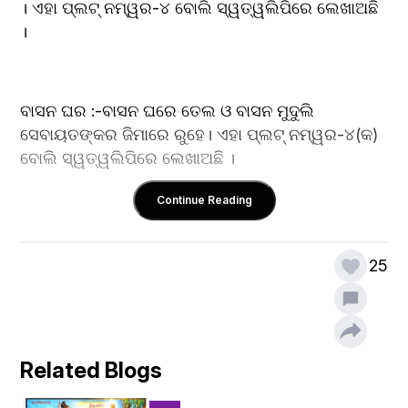
। ଏହା ପ୍ଲଟ୍‍ ନମ୍ୱର-୪ ବୋଲି ସ୍ୱତ୍ୱଲିପିରେ ଲେଖାଅଛି 
।
ବାସନ ଘର :-ବାସନ ଘରେ ତେଲ ଓ ବାସନ ମୁଦୁଲି 
ସେବାୟତଙ୍କର ଜିମାରେ ରୁହେ। ଏହା ପ୍ଲଟ୍‍ ନମ୍ୱର-୪(କ) 
ବୋଲି ସ୍ୱତ୍ୱଲିପିରେ ଲେଖାଅଛି ।
Continue Reading
25
Related Blogs