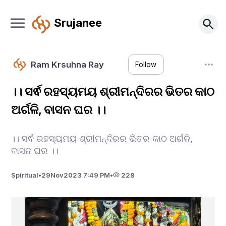
Srujanee
Ram Krsuhna Ray
Follow
।। ସର୍ଵ ରହସ୍ୟମୟ ଶ୍ରୀମନ୍ଦିରର ଭିତର କାଠ
ଅର୍ଗଳି, ବାସନ ଘର ।।
।। ସର୍ଵ ରହସ୍ୟମୟ ଶ୍ରୀମନ୍ଦିରର ଭିତର କାଠ ଅର୍ଗଳି,
ବାସନ ଘର ।।
Spiritual
•
29
Nov
2023 7:49 PM
•
228