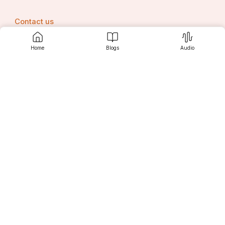
Contact us
Home
Blogs
Audio
Srujanee
Discover
For Readers
For Writers