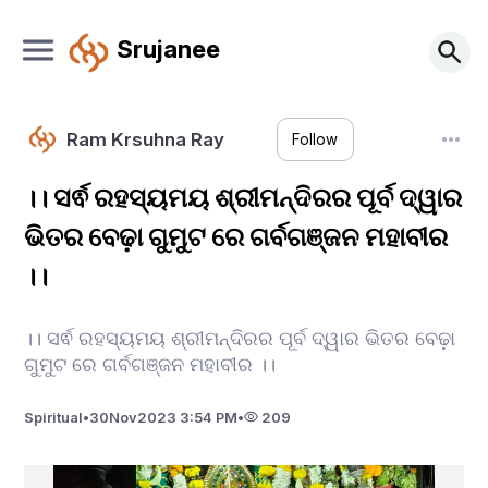
Srujanee
Ram Krsuhna Ray
Follow
।। ସର୍ଵ ରହସ୍ୟମୟ ଶ୍ରୀମନ୍ଦିରର ପୂର୍ବ ଦ୍ୱାର
ଭିତର ବେଢ଼ା ଗୁମୁଟ ରେ ଗର୍ବଗଞ୍ଜନ ମହାବୀର
।।
।। ସର୍ଵ ରହସ୍ୟମୟ ଶ୍ରୀମନ୍ଦିରର ପୂର୍ବ ଦ୍ୱାର ଭିତର ବେଢ଼ା
ଗୁମୁଟ ରେ ଗର୍ବଗଞ୍ଜନ ମହାବୀର ।।
Spiritual
•
30
Nov
2023 3:54 PM
•
209