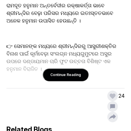
ରାମଦୂତ ହନୁମାନ ଅନ୍ତର୍ବେଦୀର ରକ୍ଷାକର୍ତ୍ତା ଭାବେ 
ଶ୍ରୀମନ୍ଦିର ବେଢ଼ା ପରିସର ମଧ୍ୟରେ ଇତଃସ୍ତତଭାବେ 
ଅନେକ ହନୁମାନ ଉପାସିତ ହେଉଛନ୍ତି । 
👉 ସେମାନଙ୍କ ମଧ୍ୟରେ ଶ୍ରୀମନ୍ଦିରରୁ ଆସୁରୀଶକ୍ତିର 
ବିନାଶ ପାଇଁ କୂର୍ମବେଢ଼ା ସଂଲଗ୍ନ ମଧ୍ୟଗୁମୁଟରେ ଅସୁର 
ଉପରେ ଦଣ୍ଡାୟମାନ ଚାରି ଫୁଟ ଉଚ୍ଚତା ବିଶିଷ୍ଟ ଏକ 
ହନୁମାନ ବିରାଜିତ । 
Continue Reading
👉 ଏହାଙ୍କୁ କେହି କେହି ଗର୍ବଗଞ୍ଜନ ହନୁମାନ ନାମରେ 
24
ଅଭିହିତ କରିଥାନ୍ତି । ଗର୍ବଗଞ୍ଜନ ମହାବୀର ଜଗନ୍ନାଥ 
ଦର୍ଶନକାମୀ ଭକ୍ତମାନଙ୍କର ଗର୍ବକୁ ଗଞ୍ଜନ କରି 
ମହାପ୍ରଭୁଙ୍କର ଦର୍ଶନ ନିମନ୍ତେ ଭିତରକୁ ଛାଡ଼ିଥା’ଛି ବୋଲି 
ଲୋକମତ ରହିଛି । 
Related Blogs