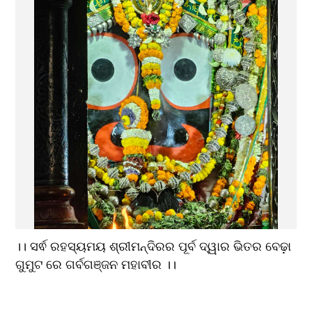
।। ସର୍ଵ ରହସ୍ୟମୟ ଶ୍ରୀମନ୍ଦିରର ପୂର୍ବ ଦ୍ୱାର ଭିତର ବେଢ଼ା 
ଗୁମୁଟ ରେ ଗର୍ବଗଞ୍ଜନ ମହାବୀର ।।