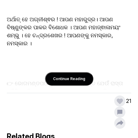
ଅର୍ଥାତ୍ ହେ ଅଗ୍ନୀଶ୍ଵର ! ଆପଣ ମହାରୁଦ୍ର। ଆପଣ 
ବିଷ୍ଣୁଙ୍କର ପାକର ବିଶୋଧକ । ଆପଣ ମହାଜ୍ଵାଳାମୟଂ 
ଶମ୍ଭୁ । ହେ ଚନ୍ଦ୍ରଶେଖର ! ଆପଣଙ୍କୁ ନମସ୍କାର, 
ନମସ୍କାର ।
Continue Reading
👉 ଭୋଗମଣ୍ଡପଠାରୁ ପାକଶାଳା ପର୍ଯ୍ୟନ୍ତ ଯେଉଁ ରାସ୍ତା 
ରହିଛି, ସେହି ରାସ୍ତାପାର୍ଶ୍ଵରେ ଆଗ୍ନେୟେଶ୍ଵର ବିରାଜମାନ 
କରିଛନ୍ତି । 
21
👉 ଗୋଟିଏ ଛୋଟିଆ ମନ୍ଦିର ଭିତରେ ଭୂମି ଭିତରେ 
ଶିବଲିଙ୍ଗ ବିଦ୍ୟମାନ । 
Related Blogs