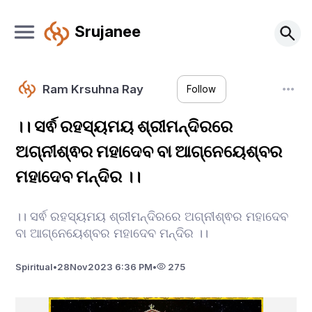
Srujanee
Ram Krsuhna Ray
Follow
।। ସର୍ଵ ରହସ୍ୟମୟ ଶ୍ରୀମନ୍ଦିରରେ
ଅଗ୍ନୀଶ୍ଵର ମହାଦେବ ବା ଆଗ୍ନେୟେଶ୍ବର
ମହାଦେବ ମନ୍ଦିର ।।
।। ସର୍ଵ ରହସ୍ୟମୟ ଶ୍ରୀମନ୍ଦିରରେ ଅଗ୍ନୀଶ୍ଵର ମହାଦେବ
ବା ଆଗ୍ନେୟେଶ୍ବର ମହାଦେବ ମନ୍ଦିର ।।
Spiritual
•
28
Nov
2023 6:36 PM
•
275