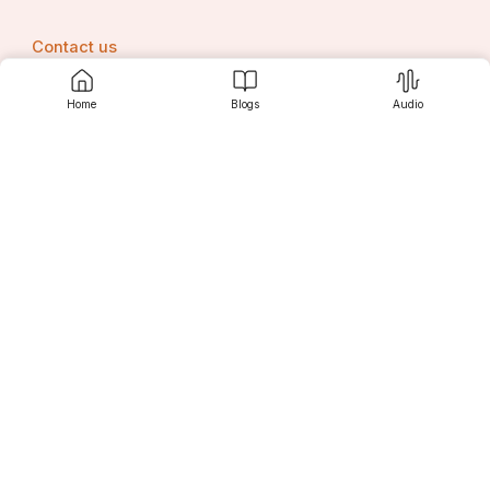
Contact us
Home
Blogs
Audio
Srujanee
Discover
For Readers
For Writers