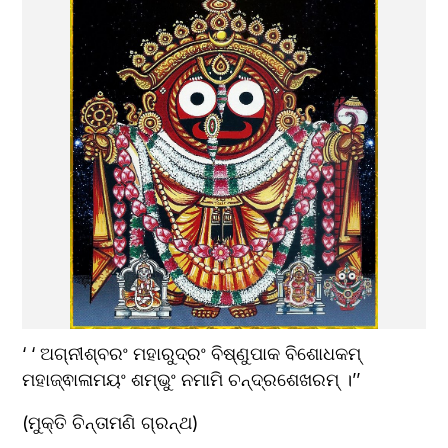
‘ ‘ ଅଗ୍ନୀଶ୍ବରଂ ମହାରୁଦ୍ରଂ ବିଷ୍ଣୁପାକ ବିଶୋଧକମ୍ 
ମହାଜ୍ଵାଳାମୟଂ ଶମ୍ଭୁଂ ନମାମି ଚନ୍ଦ୍ରଶେଖରମ୍ ।’’
(ମୁକ୍ତି ଚିନ୍ତାମଣି ଗ୍ରନ୍ଥ)