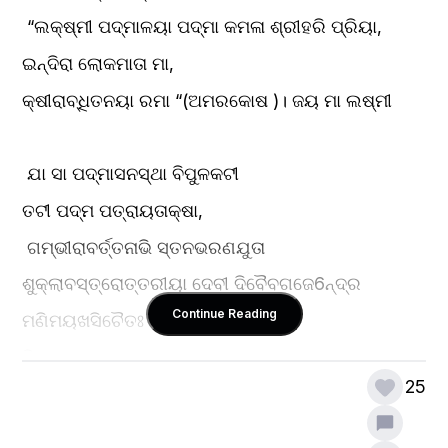
 “ଲକ୍ଷ୍ମୀ ପଦ୍ମାଳୟା ପଦ୍ମା କମଳା ଶ୍ରୀହରି ପ୍ରିୟା, 
ଇନ୍ଦିରା ଲୋକମାତା ମା, 
କ୍ଷୀରାବ୍ଧିତନୟା ରମା “(ଅମରକୋଷ )। ଜୟ ମା ଲଷ୍ମୀ
 ଯା ସା ପଦ୍ମାସନସ୍ଥା ବିପୁଳକଟୀ 
ତଟୀ ପଦ୍ମ ପତ୍ରାୟତାକ୍ଷା,
 ଗମ୍ଭୀରାବର୍ତ୍ତନାଭି ସ୍ତନଭରଣଯୁତା 
ଶୁକ୍ଲାବସ୍ତ୍ରୋତ୍ତରୀୟା ଦେବୀ ଦିବୈବଗଜେ6ନ୍ଦ୍ର 
Continue Reading
ମଣିମୟଖସିଚୈତଃ ସ୍ନାପିତା ହେମ କୁମ୍ଭେ, 
ନିତ୍ୟା ସା ପଦ୍ମହସ୍ତା ବସତୁ ମମ 
25
ଗୃହେ ସର୍ବସୌଭାଗ୍ୟକାମ ।” (ଶ୍ରୀସୁକ୍ତ -ରୁଷ୍ୟାଦିନ୍ୟାସ )