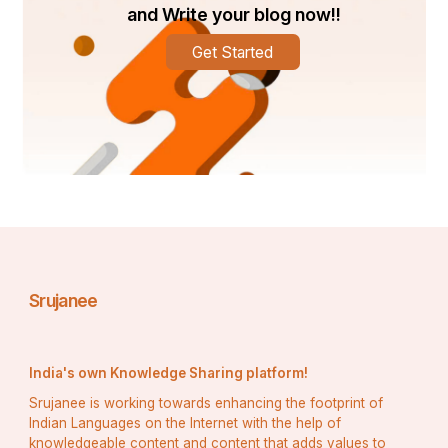
	👉   ଗବେଷକଙ୍କ ମତରେ ତଥା ମାଦଳା ପାଞ୍ଜି 
and Write your blog now!!
ଆଧାରରେ ଜଣାଯାଏ ପ୍ରଥମେ କେଶରୀ ବଂଶର ରାଜା ଯଯାତି 
Get Started
କେଶରୀ ଓ ପରେ ଗଙ୍ଗ ବଂଶର ରାଜା ଅନଙ୍ଗଭୀମ ଦେବ 
ଏହାର ନିର୍ମାଣ କରାଇଥିଲେ। ଐତିହାସିକ ରାଖାଲ ଦାସ 
ବାନାର୍ଜୀଙ୍କ ଇଂରାଜୀ ଭାଷାରେ ଲିଖିତ ପୁସ୍ତକ “History of 
Orissa vol -1″ରେ ଉଲ୍ଲେଖ ଅଛି ଲଷ୍ମୀଙ୍କ ମନ୍ଦିର 
ରାଜା ଅନଙ୍ଗଭୀମ ଦେବଙ୍କ ରାଜ୍ୱତ କାଳରେ ହିଁ ନିର୍ମିତ୍ତ 
ହୋଇଥିଲା। ଏହି କଥାକୁ ଗ୍ରହଣ ନକରି କେତେକ 
ଗବେଷକଙ୍କ ମତ ମହାରାଜ ଚୋଡ଼ଗଙ୍ଗ ଦେବ ଏହି ମନ୍ଦିର 
ନିର୍ମାଣ କରିଥିଲେ ବୋଲି ପ୍ରାବନ୍ଧିକ ବନ୍ଧୁ ପାଢ଼ୀ ଏହି ଭବ୍ୟ 
ମନ୍ଦିର ଶ୍ରୀମନ୍ଦିରର ଉତ୍ତର ପଶ୍ଚିମ କୋଣ ଖ୍ରୀଷ୍ଟିୟ 
ତ୍ରୟୋଦଶ ଶତାବ୍ଦୀରୁ ବିରାଜମାନ କରିଥିବାର ପ୍ରମାଣ 
Srujanee
ଦିଅନ୍ତି । 
	👉   ମା ଗଜଲଷ୍ମୀଙ୍କ ସ୍ୱରୂପଙ୍କୁ ଧ୍ୟାନର ସହ 
India's own Knowledge Sharing platform!
ଆରାଧନା କରିବା ଏହି ମନ୍ତ୍ର ରେ 
Srujanee is working towards enhancing the footprint of
“କାନ୍ତ୍ୟା କାଞ୍ଚନ ସଂନିଭାଂ ହିମଗିରି
Indian Languages on the Internet with the help of
knowledgeable content and content that adds values to