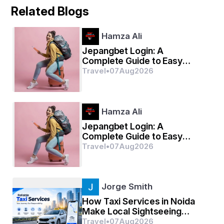
Related Blogs
Hamza Ali
Jepangbet Login: A
Complete Guide to Easy
Access and Account
Travel
•
07
Aug
2026
Security
Hamza Ali
Jepangbet Login: A
Complete Guide to Easy
Access and Account
Travel
•
07
Aug
2026
Security
Jorge Smith
How Taxi Services in Noida
Make Local Sightseeing
More Convenient
Travel
•
07
Aug
2026