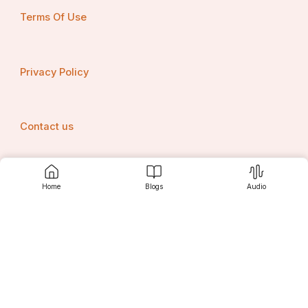
Terms Of Use
Privacy Policy
Contact us
Home
Blogs
Audio
Srujanee
Discover
For Readers