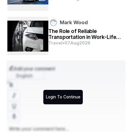
Mark Wood
The Role of Reliable
Transportation in Work-Life
Balance
Travel
•
07
Aug
2026
Add your comment
English
Login To Continue